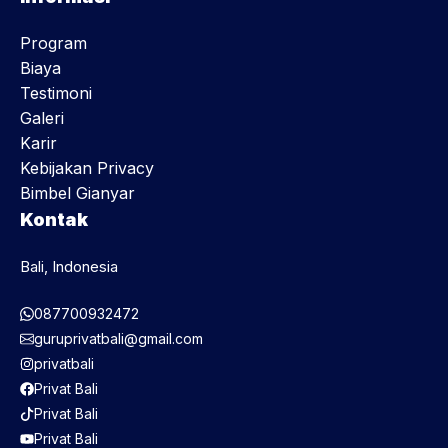
Program
Biaya
Testimoni
Galeri
Karir
Kebijakan Privacy
Bimbel Gianyar
Kontak
Bali, Indonesia
087700932472
guruprivatbali@gmail.com
privatbali
Privat Bali
Privat Bali
Privat Bali