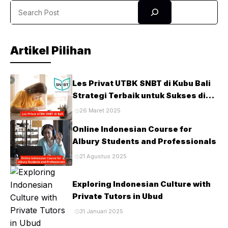
Search
Artikel Pilihan
Les Privat UTBK SNBT di Kubu Bali
Strategi Terbaik untuk Sukses di
Ujian PTN
26 Maret 2025
Online Indonesian Course for
Albury Students and Professionals
21 Agustus 2025
Exploring Indonesian Culture with
Private Tutors in Ubud
31 Januari 2025