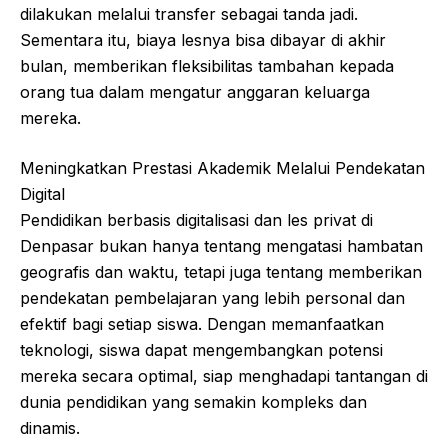
dilakukan melalui transfer sebagai tanda jadi.
Sementara itu, biaya lesnya bisa dibayar di akhir
bulan, memberikan fleksibilitas tambahan kepada
orang tua dalam mengatur anggaran keluarga
mereka.
Meningkatkan Prestasi Akademik Melalui Pendekatan
Digital
Pendidikan berbasis digitalisasi dan les privat di
Denpasar bukan hanya tentang mengatasi hambatan
geografis dan waktu, tetapi juga tentang memberikan
pendekatan pembelajaran yang lebih personal dan
efektif bagi setiap siswa. Dengan memanfaatkan
teknologi, siswa dapat mengembangkan potensi
mereka secara optimal, siap menghadapi tantangan di
dunia pendidikan yang semakin kompleks dan
dinamis.