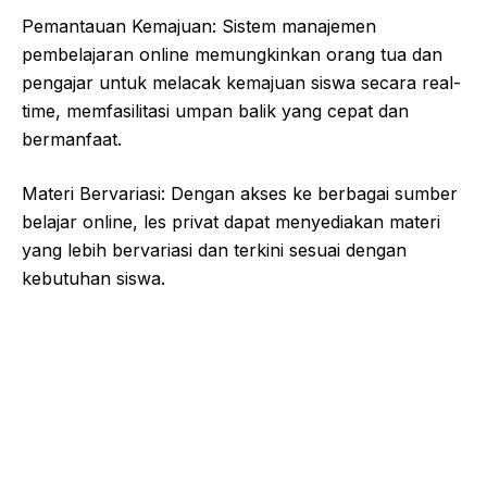
Pemantauan Kemajuan: Sistem manajemen
pembelajaran online memungkinkan orang tua dan
pengajar untuk melacak kemajuan siswa secara real-
time, memfasilitasi umpan balik yang cepat dan
bermanfaat.
Materi Bervariasi: Dengan akses ke berbagai sumber
belajar online, les privat dapat menyediakan materi
yang lebih bervariasi dan terkini sesuai dengan
kebutuhan siswa.