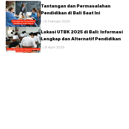
Tantangan dan Permasalahan
Pendidikan di Bali Saat Ini
5 Februari 2025
Lokasi UTBK 2025 di Bali: Informasi
Lengkap dan Alternatif Pendidikan
9 April 2025