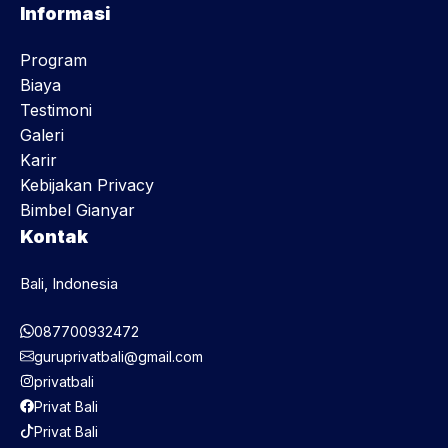
Informasi
Program
Biaya
Testimoni
Galeri
Karir
Kebijakan Privacy
Bimbel Gianyar
Kontak
Bali, Indonesia
087700932472
guruprivatbali@gmail.com
privatbali
Privat Bali
Privat Bali