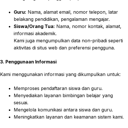
Guru:
Nama, alamat email, nomor telepon, latar
belakang pendidikan, pengalaman mengajar.
Siswa/Orang Tua:
Nama, nomor kontak, alamat,
informasi akademik.
Kami juga mengumpulkan data non-pribadi seperti
aktivitas di situs web dan preferensi pengguna.
3. Penggunaan Informasi
Kami menggunakan informasi yang dikumpulkan untuk:
Memproses pendaftaran siswa dan guru.
Menyediakan layanan bimbingan belajar yang
sesuai.
Mengelola komunikasi antara siswa dan guru.
Meningkatkan layanan dan keamanan sistem kami.