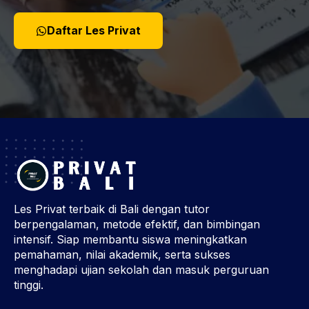
Daftar Les Privat
Les Privat terbaik di Bali dengan tutor
berpengalaman, metode efektif, dan bimbingan
intensif. Siap membantu siswa meningkatkan
pemahaman, nilai akademik, serta sukses
menghadapi ujian sekolah dan masuk perguruan
tinggi.