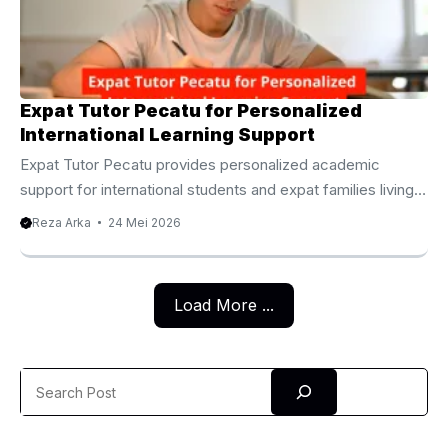
Because of this trend, Expat Tutor Pererenan services are
式 学习英语并不是短时间内完成的目标，而是一个持续积累
becoming ...
与不断实践的过程。因此，专业的巴厘岛英语家教不仅关注学
生是否记住知识，更重视学生是否能够自然运用英语进行交
流。 与此同时，老师会根据每位学生的学习速度灵活调整课
Expat Tutor Pecatu for Personalized
程内容。当学生已经掌握基础知识时，课程便会逐步加入更多
International Learning Support
实际应用练习，让学习过程更加顺畅，也让英语真正融入生
Expat Tutor Pecatu provides personalized academic
活。 此外，持续性的学习安排能够帮助学生保持稳定进步。
support for international students and expat families living
每一次课程都会围绕前一堂课进行延伸，因此知识能够不断累
in Bali. Expat Tutor Pecatu for Personalized Learning
积，而不会因为间隔太久而遗忘。 巴厘岛英语家教 提供丰富
Reza Arka
24 Mei 2026
Support Pecatu has become one of the most desirable
课程内容 不同学习目标需要不同教学重点，因此课程内容通
residential areas in Bali for international families who seek a
常会依据学生需求进行规划。 日常英语会话 对于希望提升沟
calm environment close to world famous beaches and a
通能力的学习者来说，日常英语课程能够帮助建立自然表达能
Load More ...
modern lifestyle. Along with its growing community of
力。 老师会安排大量生活情境，例如购物、餐厅点餐、机场
expatriates, the demand for high quality education support
交流、旅游咨询、家庭生活以及朋友聊天等内容，让学生逐渐
continues to rise. Because of this trend, Expat Tutor
熟悉真实英语环境。 随着练习次数增加，学生能够更加流畅
Search
Pecatu services are increasingly sought ...
地表达自己的想法，同时也能够更准确理解他人的意思。 商
务英语课程 越来越多企业开始与海外客户合作，因此商务英
语的重要性持续提升。 课程通常涵盖商务邮件写作、会议沟