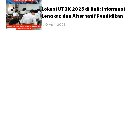
习兴趣。 更重要的是，老师能够持续给予即时反馈，让学生
Lokasi UTBK 2025 di Bali: Informasi
立即修正错误表达，并逐渐培养正确的语言习惯。 学习环境
Lengkap dan Alternatif Pendidikan
同样影响英语进步速度 除了课程内容之外，学习环境也是影
9 April 2025
响成果的重要因素。 舒适且没有压力的学习环境能够帮助学
生更愿意主动表达，也更容易建立英语自信。 因此，不少家
庭选择到府授课，让孩子能够在熟悉环境中学习。 另一方
面，也有许多学生选择线上课程，因为线上学习能够节省交通
时间，同时拥有更加灵活的课程安排。 无论选择哪一种方
式，只要课程规划合理，并保持固定学习频率，都能够获得稳
定进步。 学习英语需要持续练习与真实应用 ...