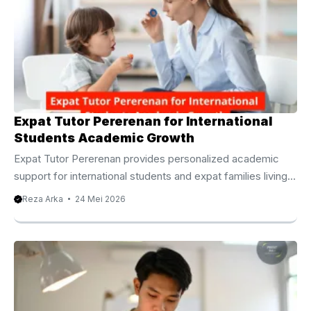
堂过程中，老师会不断鼓励学生开口表达，让英语真正成为沟
support inside the classroom. In many cases, students
通工具，而不是考试科目。 另一方面，老师也会持续记录学
experience challenges when adapting to new school
习进度，根据学生表现调整课程安排，让整个学习过程更加系
systems, different teaching styles, or English based
统且具有连续性。 个性化课程让学习效率不断提升 每位学生
learning environments. Therefore, shadow teacher
都有不同学习目标，因此固定教材并不一定适合所有人。 专
assistance helps children feel more ...
业巴厘岛英语家教通常会先了解学生目前英语程度，然后规划
更加符合个人需求的学习计划。 例如，有学生希望加强口语
Expat Tutor Pererenan for International
表达，那么课堂将安排更多情境对话以及真实交流练习。 如
Students Academic Growth
果学生准备国际学校考试，老师则会加强阅读理解、写作技巧
Expat Tutor Pererenan provides personalized academic
以及考试策略训练。 正因为课程能够持续调整，所以学习成
support for international students and expat families living
果通常更加稳定，也更容易建立长期学习习惯。 开始规划属
in Bali. Expat Tutor Pererenan for International Student
Reza Arka
24 Mei 2026
于自己的英语学习旅程 如果希望拥有更加灵活、更具针对性
Academic Development Pererenan has quickly developed
的学习方式，现在正是安排专业英语课程的理想时机。 通过
into one of Bali’s most attractive residential areas for
经验丰富的巴厘岛英语家教，学生能够根据自己的学习目标制
international families seeking a balanced lifestyle between
定专属课程计划，并在稳定练习中不断提升英语能力。 欢迎
modern living and a calm coastal environment. As more
前往 https//www.privatbali.com/shop 了解更多课程资讯，并
expats settle in this growing community, the need for high
选择适合自己的英语学习方案，让每一次课程都成为迈向国际
quality education support also continues to increase.
未来的重要一步。 巴厘岛英语家教 如何打造更高效的学习方