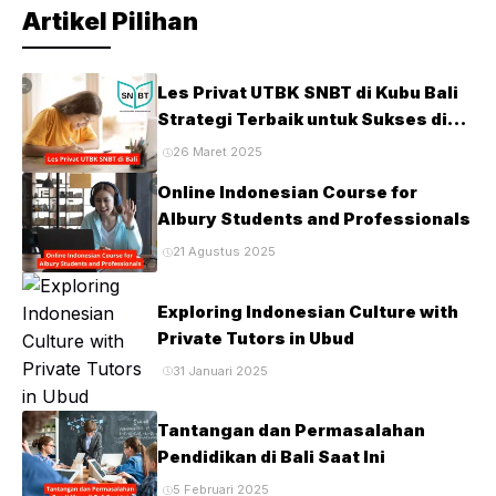
Artikel Pilihan
通、电话交流、产品介绍、商务谈判以及专业简报技巧。 除
此之外，老师也会模拟真实商务场景，让学生在课堂中练习实
际沟通方式，从而建立更多职场自信。 国际学校英语辅导 巴
Les Privat UTBK SNBT di Kubu Bali
厘岛拥有来自世界各地的学生，因此国际学校课程越来越受到
Strategi Terbaik untuk Sukses di
家庭关注。 专业英语家教能够协助学生理解课堂教材，同时
Ujian PTN
26 Maret 2025
加强阅读分析、学术写作以及课堂表达能力。 此外，老师也
能够协助完成学习计划，帮助学生培养时间管理能力，让学习
Online Indonesian Course for
更加有系统。 英语考试准备 不少学生需要准备国际英语考
Albury Students and Professionals
试，因此课程也能够依据考试目标进行调整。 老师会安排阅
21 Agustus 2025
读理解、听力训练、写作技巧以及口语练习，并持续分析学生
表现，帮助改善较弱部分。 通过循序渐进的学习方式，学生
Exploring Indonesian Culture with
能够更加熟悉考试节奏，同时提升整体英语实力。 个性化教
Private Tutors in Ubud
学成为越来越受欢迎的原因 传统课堂通常需要照顾整个班
31 Januari 2025
级，因此老师很难针对每位学生调整教学速度。 然而，巴厘
岛英语家教能够根据学生实际情况安排课程，因此学习过程更
Tantangan dan Permasalahan
加具有针对性。 例如，有些学生需要更多时间练习发音，而
Pendidikan di Bali Saat Ini
另一些学生则需要加强写作逻辑。 老师能够依据这些不同需
5 Februari 2025
求调整课程内容，因此学生不会因为课程过快或过慢而影响学