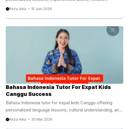
语基础。同时，不少成年人也开始安排固定课程，希望提升工
schedules, and effective learning support for students of
Reza Arka
15 Juni 2026
作竞争力。因此，英语家教市场在巴厘岛持续成长，并受到本
all ages. Trusted Tutoring Service Canggu for Better
地居民以及国际家庭欢迎。 相比大型补习班，英语家教能够
Academic Growth Finding the right educational support can
根据每位学生实际情况安排学习计划。例如，有些学生需要提
make a remarkable difference in a student’s learning
高阅读理解能力，有些学生希望加强英语写作，还有学生需要
journey. Whether a child needs help with school subjects,
准备国际学校课程或者海外考试。老师能够针对这些不同需求
language development, examination preparation, or
制定更适合的教学内容，因此学习效率通常更加明显。 另一
confidence building, a professional tutoring service Canggu
方面，一对一课程能够减少学生在课堂上的紧张感。学生拥有
offers personalized guidance that adapts to individual
更多开口练习机会，也能够随时提出问题，让老师立即给予指
learning needs. As Canggu continues to attract ...
导。长期坚持学习之后，大部分学生都会发现自己的发音、表
达能力以及听力理解能力逐渐提升。 巴厘岛英语家教适合哪
些学习者 英语学习并没有年龄限制，因此不同阶段的学习者
Bahasa Indonesia Tutor For Expat Kids
都能够从专业课程中获得帮助。 国际学校学生 目前巴厘岛拥
Canggu Success
有许多国际学校，课程通常采用剑桥课程、IB课程以及其他国
Bahasa Indonesia tutor for expat kids Canggu offering
际教育体系。由于课堂全部使用英语进行教学，因此不少学生
personalized language lessons, cultural understanding, and
需要额外辅导，帮助自己理解课堂内容，同时提高阅读、写作
practical communication skills. Bahasa Indonesia Tutor For
以及演讲能力。 专业英语家教能够根据学校教材安排课程，
Reza Arka
30 Mei 2026
Expat Kids Canggu For Everyday Confidence Finding a
同时结合课堂进度进行复习，让学生更加容易掌握知识重点。