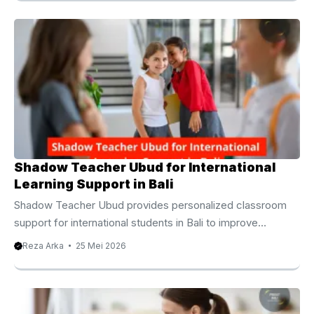
Bahasa Indonesia tutor for expat kids Canggu can make a
儿童英语启蒙 儿童时期是建立语言能力的重要阶段。因此，
significant difference in how children adapt to life in Bali.
许多老师会结合游戏、故事、歌曲以及互动活动，让孩子在轻
Moreover, learning the local language helps children
松环境中自然学习英语。 这种教学方式不仅能够培养学习兴
communicate confidently, build friendships, and understand
趣，同时也能够帮助孩子建立正确发音，提高听力能力，并逐
Indonesian culture more naturally. Many expatriate families
渐增加英语词汇量。 青少年英语提升 进入中学以后，学生开
choose Canggu because of its international community,
始面对更多阅读理解、写作以及课堂讨论。因此，英语课程通
family friendly lifestyle, and ...
常会更加重视逻辑表达、文章分析以及沟通技巧。 与此同
时，老师也会根据学生未来目标安排学习重点，例如国际考试
准备、学术英语或者综合能力训练。 成人英语课程 除了学生
Shadow Teacher Ubud for International
之外，越来越多成年人也开始寻找巴厘岛英语家教。 部分学
Learning Support in Bali
员希望提升旅游行业沟通能力，有些人希望能够参加国际会
议，还有不少创业者希望能够与海外客户建立更加顺畅的合作
Shadow Teacher Ubud provides personalized classroom
关系。 因此，商务英语、日常会话、演讲表达以及邮件写作
support for international students in Bali to improve
也逐渐成为热门课程内容。 优秀巴厘岛英语家教具备哪些特
confidence focus communication and academic
Reza Arka
25 Mei 2026
点 选择英语老师时，不仅需要关注教学经验，也需要了解老
participation. Introduction Shadow Teacher Ubud for Better
师是否能够根据学生需求调整课程。 优秀老师通常拥有丰富
School Adaptation Shadow teacher has become
教学经验，同时能够针对不同年龄设计适合的学习方式。 此
increasingly important for international families living in Bali
外，他们更加重视互动学习，而不是单方面讲解课程内容。课
who want their children to receive structured educational