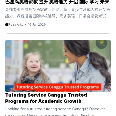
of the world’s most popular island destinations. Instead of
巴厘岛英语家教 提升 英语能力 开启 国际 学习 未来
traveling to a learning center, students can receive
寻找专业巴厘岛英语家教，帮助儿童、青少年及成人提升英语
personalized lessons directly at their hotel, ...
能力。课程涵盖国际学校辅导、商务英语、日常会话及考试准
备，采用个性化教学方式，让学习更加高效自然。 巴厘岛英
Reza Arka
16 Juli 2026
语家教 提升 英语学习体验 随着巴厘岛不断发展成为国际旅
游、教育与商务交流的重要地区，越来越多家庭、学生以及职
场人士开始重视英语能力。无论是国际学校学生需要提高学习
成绩，准备海外升学，还是希望提升商务沟通能力的成人，选
择专业的巴厘岛英语家教已经成为越来越普遍的学习方式。
与此同时，相较于传统课堂，一对一英语课程能够根据学生的
学习目标、年龄以及英语基础灵活调整教学内容。因此，学生
不仅能够拥有更多练习机会，也能够在更加轻松的学习环境中
建立英语自信。 此外，现代英语教育已经不只是学习文法或
记忆单词，而是更加注重真实沟通能力、批判思维以及跨文化
交流能力。正因为如此，经验丰富的英语老师通常会结合生活
Tutoring Service Canggu Trusted
情境，让学生能够真正把英语应用到学习、工作以及日常生活
Programs for Academic Growth
当中。 为什么越来越多人选择巴厘岛英语家教 近年来，越来
Looking for a trusted tutoring service Canggu? Discover
越多家长开始寻找专业英语家教，希望帮助孩子建立稳定的英
personalized lessons, experienced tutors, flexible