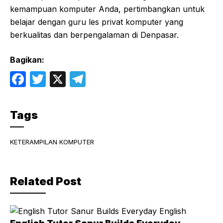
kemampuan komputer Anda, pertimbangkan untuk
belajar dengan guru les privat komputer yang
berkualitas dan berpengalaman di Denpasar.
Bagikan:
F
T
X
T
a
w
el
c
itt
e
Tags
e
er
gr
b
a
KETERAMPILAN KOMPUTER
o
m
o
Related Post
k