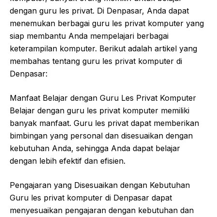
dengan guru les privat. Di Denpasar, Anda dapat
menemukan berbagai guru les privat komputer yang
siap membantu Anda mempelajari berbagai
keterampilan komputer. Berikut adalah artikel yang
membahas tentang guru les privat komputer di
Denpasar:
Manfaat Belajar dengan Guru Les Privat Komputer
Belajar dengan guru les privat komputer memiliki
banyak manfaat. Guru les privat dapat memberikan
bimbingan yang personal dan disesuaikan dengan
kebutuhan Anda, sehingga Anda dapat belajar
dengan lebih efektif dan efisien.
Pengajaran yang Disesuaikan dengan Kebutuhan
Guru les privat komputer di Denpasar dapat
menyesuaikan pengajaran dengan kebutuhan dan