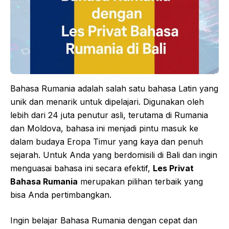
Bahasa Rumania adalah salah satu bahasa Latin yang
unik dan menarik untuk dipelajari. Digunakan oleh
lebih dari 24 juta penutur asli, terutama di Rumania
dan Moldova, bahasa ini menjadi pintu masuk ke
dalam budaya Eropa Timur yang kaya dan penuh
sejarah. Untuk Anda yang berdomisili di Bali dan ingin
menguasai bahasa ini secara efektif,
Les Privat
Bahasa Rumania
merupakan pilihan terbaik yang
bisa Anda pertimbangkan.
Ingin belajar Bahasa Rumania dengan cepat dan