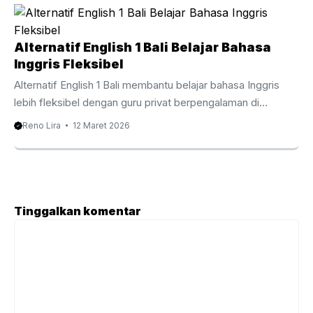
kebutuhan pendidikan, pekerjaan, dan komunikasi dengan
wisatawan asing. Oleh sebab itu pencarian tentang biaya
kursus English 1 Bali semakin sering muncul di Google.
Alternatif English 1 Bali Belajar Bahasa
Banyak calon siswa ingin mengetahui berapa kisaran biaya
Inggris Fleksibel
kursus tersebut serta apakah ada pilihan belajar lain ...
Alternatif English 1 Bali membantu belajar bahasa Inggris
lebih fleksibel dengan guru privat berpengalaman di
Denpasar dan Bali. Alternatif English 1 Bali untuk Belajar
Reno Lira
12 Maret 2026
Bahasa Inggris Lebih Fleksibel Belajar bahasa Inggris di Bali
semakin menjadi kebutuhan penting, terutama bagi pelajar,
mahasiswa, pekerja pariwisata, hingga ekspatriat yang
tinggal di pulau ini. Banyak orang sebelumnya mengenal
lembaga kursus besar seperti English 1. Namun sekarang
Tinggalkan komentar
semakin banyak orang mencari alternatif English 1 Bali yang
Komentar
lebih fleksibel, efektif, dan sesuai dengan kebutuhan belajar
masing ...