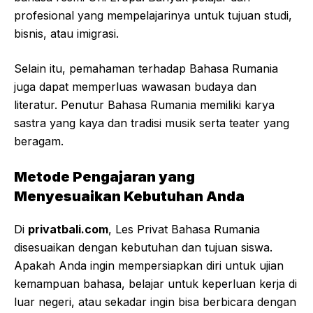
profesional yang mempelajarinya untuk tujuan studi,
bisnis, atau imigrasi.
Selain itu, pemahaman terhadap Bahasa Rumania
juga dapat memperluas wawasan budaya dan
literatur. Penutur Bahasa Rumania memiliki karya
sastra yang kaya dan tradisi musik serta teater yang
beragam.
Metode Pengajaran yang
Menyesuaikan Kebutuhan Anda
Di
privatbali.com
, Les Privat Bahasa Rumania
disesuaikan dengan kebutuhan dan tujuan siswa.
Apakah Anda ingin mempersiapkan diri untuk ujian
kemampuan bahasa, belajar untuk keperluan kerja di
luar negeri, atau sekadar ingin bisa berbicara dengan