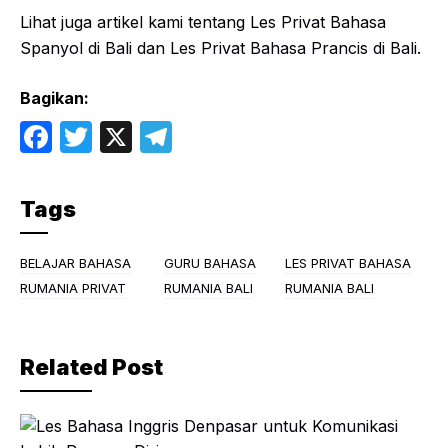
Lihat juga artikel kami tentang
Les Privat Bahasa
Spanyol
di Bali
dan
Les Privat Bahasa Prancis
di Bali
.
Bagikan:
F
T
X
T
a
w
el
c
itt
e
Tags
e
er
gr
b
a
BELAJAR BAHASA
GURU BAHASA
LES PRIVAT BAHASA
o
m
RUMANIA PRIVAT
RUMANIA BALI
RUMANIA BALI
o
k
Related Post