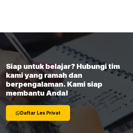
Siap untuk belajar? Hubungi tim
kami yang ramah dan
berpengalaman. Kami siap
membantu Anda!
Daftar Les Privat