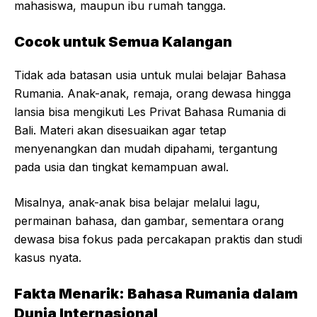
mahasiswa, maupun ibu rumah tangga.
Cocok untuk Semua Kalangan
Tidak ada batasan usia untuk mulai belajar Bahasa
Rumania. Anak-anak, remaja, orang dewasa hingga
lansia bisa mengikuti Les Privat Bahasa Rumania di
Bali. Materi akan disesuaikan agar tetap
menyenangkan dan mudah dipahami, tergantung
pada usia dan tingkat kemampuan awal.
Misalnya, anak-anak bisa belajar melalui lagu,
permainan bahasa, dan gambar, sementara orang
dewasa bisa fokus pada percakapan praktis dan studi
kasus nyata.
Fakta Menarik: Bahasa Rumania dalam
Dunia Internasional