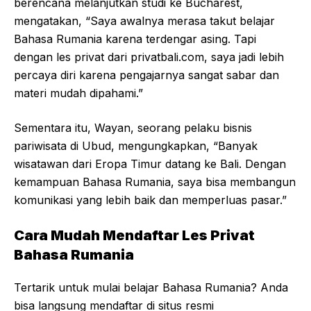
berencana melanjutkan studi ke Bucharest,
mengatakan, “Saya awalnya merasa takut belajar
Bahasa Rumania karena terdengar asing. Tapi
dengan les privat dari privatbali.com, saya jadi lebih
percaya diri karena pengajarnya sangat sabar dan
materi mudah dipahami.”
Sementara itu, Wayan, seorang pelaku bisnis
pariwisata di Ubud, mengungkapkan, “Banyak
wisatawan dari Eropa Timur datang ke Bali. Dengan
kemampuan Bahasa Rumania, saya bisa membangun
komunikasi yang lebih baik dan memperluas pasar.”
Cara Mudah Mendaftar Les Privat
Bahasa Rumania
Tertarik untuk mulai belajar Bahasa Rumania? Anda
bisa langsung mendaftar di situs resmi