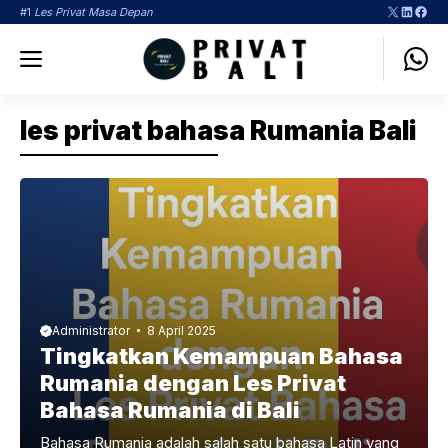
Langsung
X
LinkedI
Face
#1
Les Privat Masa Depan
ke
Menu
isi
les privat bahasa Rumania Bali
Administrator
8 April 2025
Tingkatkan Kemampuan Bahasa
Rumania dengan Les Privat
Bahasa Rumania di Bali
Bahasa Rumania adalah salah satu bahasa Latin yang