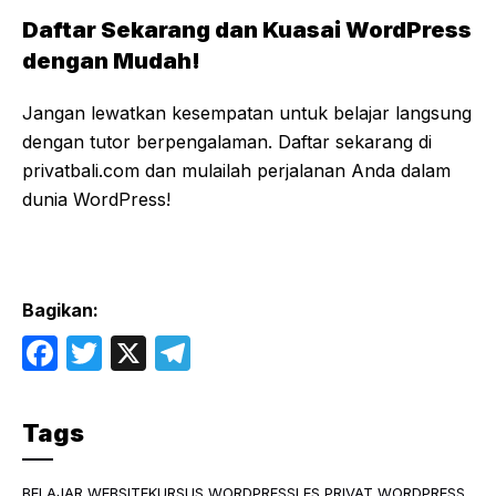
Daftar Sekarang dan Kuasai WordPress
dengan Mudah!
Jangan lewatkan kesempatan untuk belajar langsung
dengan tutor berpengalaman. Daftar sekarang di
privatbali.com dan mulailah perjalanan Anda dalam
dunia WordPress!
Bagikan:
F
T
X
T
a
w
el
c
itt
e
Tags
e
er
gr
b
a
BELAJAR WEBSITE
KURSUS WORDPRESS
LES PRIVAT WORDPRESS