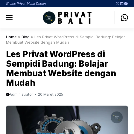
Langsung
X
LinkedI
Face
#1
Les Privat Masa Depan
ke
Menu
isi
Home
»
Blog
»
Les Privat WordPress di Sempidi Badung: Belajar
Membuat Website dengan Mudah
Les Privat WordPress di
Sempidi Badung: Belajar
Membuat Website dengan
Mudah
Administrator
20 Maret 2025