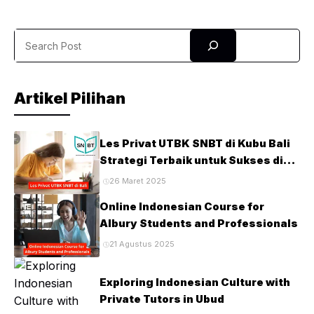
Search
Artikel Pilihan
Les Privat UTBK SNBT di Kubu Bali
Strategi Terbaik untuk Sukses di
Ujian PTN
26 Maret 2025
Online Indonesian Course for
Albury Students and Professionals
21 Agustus 2025
Exploring Indonesian Culture with
Private Tutors in Ubud