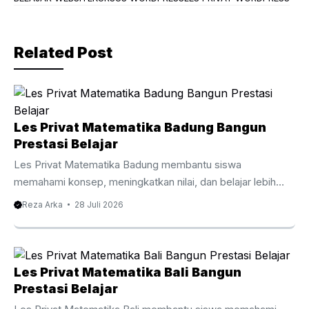
o
m
o
Related Post
k
Les Privat Matematika Badung Bangun
Prestasi Belajar
Les Privat Matematika Badung membantu siswa
memahami konsep, meningkatkan nilai, dan belajar lebih
percaya diri bersama tutor berpengalaman. Les Privat
Reza Arka
28 Juli 2026
Matematika Badung Membantu Siswa Belajar Lebih Efektif
Matematika menjadi mata pelajaran yang membutuhkan
pemahaman konsep secara bertahap agar siswa mampu
mengikuti materi dengan baik. Oleh karena itu, Les Privat
Les Privat Matematika Bali Bangun
Matematika Badung membantu siswa memahami setiap
Prestasi Belajar
topik melalui pembelajaran yang lebih terarah, personal, dan