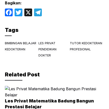
Bagikan:
F
T
X
T
a
w
el
c
itt
e
Tags
e
er
gr
b
a
BIMBINGAN BELAJAR
LES PRIVAT
TUTOR KEDOKTERAN
o
m
KEDOKTERAN
PENDIDIKAN
PROFESIONAL
DOKTER
o
k
Related Post
Les Privat Matematika Badung Bangun
Prestasi Belajar