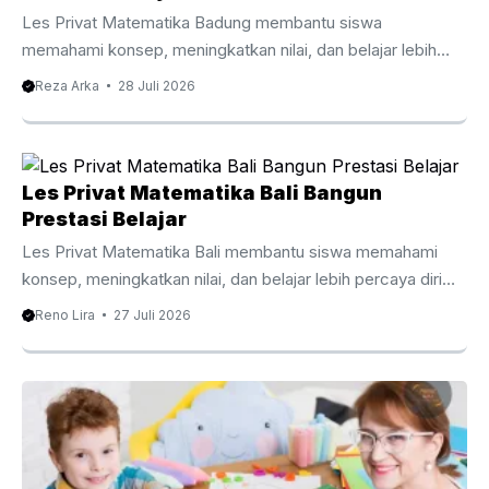
Les Privat Matematika Badung membantu siswa
memahami konsep, meningkatkan nilai, dan belajar lebih
percaya diri bersama tutor berpengalaman. Les Privat
Reza Arka
28 Juli 2026
Matematika Badung Membantu Siswa Belajar Lebih Efektif
Matematika menjadi mata pelajaran yang membutuhkan
pemahaman konsep secara bertahap agar siswa mampu
mengikuti materi dengan baik. Oleh karena itu, Les Privat
Les Privat Matematika Bali Bangun
Matematika Badung membantu siswa memahami setiap
Prestasi Belajar
topik melalui pembelajaran yang lebih terarah, personal, dan
Les Privat Matematika Bali membantu siswa memahami
mudah dipahami sesuai kemampuan masing masing.
konsep, meningkatkan nilai, dan belajar lebih percaya diri
Berbeda dengan pembelajaran di kelas yang harus
bersama tutor berpengalaman. Les Privat Matematika Bali
Reno Lira
27 Juli 2026
menyesuaikan banyak siswa, les ...
Membantu Belajar Lebih Efektif Matematika menjadi salah
satu mata pelajaran yang membutuhkan pemahaman
konsep secara bertahap. Oleh karena itu, Les Privat
Matematika Bali membantu siswa mempelajari setiap
materi dengan pendekatan yang lebih terarah dan mudah
dipahami. Pembelajaran yang disesuaikan dengan