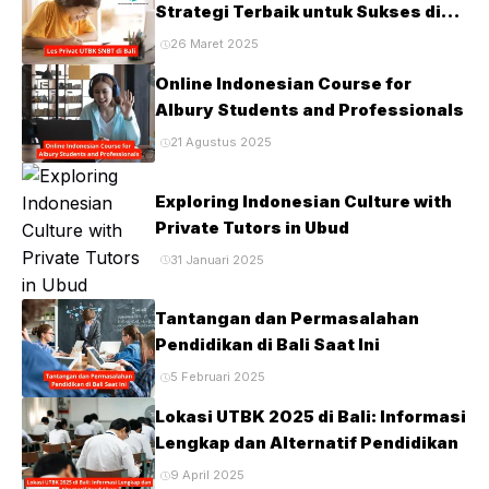
Strategi Terbaik untuk Sukses di
Ujian PTN
26 Maret 2025
Online Indonesian Course for
Albury Students and Professionals
21 Agustus 2025
Exploring Indonesian Culture with
Private Tutors in Ubud
31 Januari 2025
Tantangan dan Permasalahan
Pendidikan di Bali Saat Ini
5 Februari 2025
Lokasi UTBK 2025 di Bali: Informasi
Lengkap dan Alternatif Pendidikan
9 April 2025