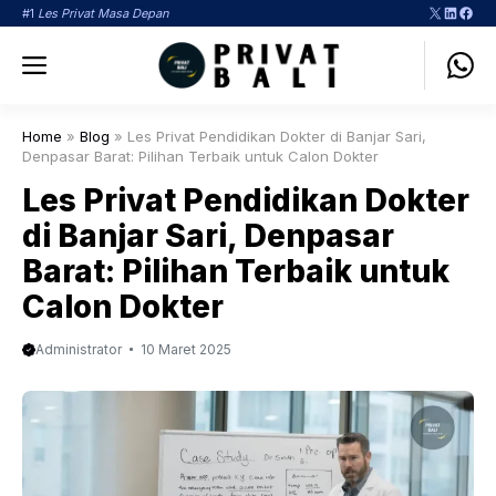
Langsung
X
LinkedI
Face
#1
Les Privat Masa Depan
ke
Menu
isi
Home
»
Blog
»
Les Privat Pendidikan Dokter di Banjar Sari,
Denpasar Barat: Pilihan Terbaik untuk Calon Dokter
Les Privat Pendidikan Dokter
di Banjar Sari, Denpasar
Barat: Pilihan Terbaik untuk
Calon Dokter
Administrator
10 Maret 2025