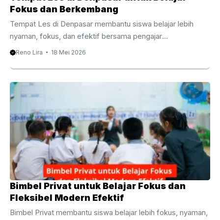
Fokus dan Berkembang
Tempat Les di Denpasar membantu siswa belajar lebih
nyaman, fokus, dan efektif bersama pengajar
berpengalaman terpercaya. Tempat Les di Denpasar
Reno Lira
18 Mei 2026
Menjadi Pilihan Belajar Modern yang Semakin Diminati
Mencari Tempat Les di Denpasar kini menjadi kebutuhan
banyak orang tua dan siswa yang ingin meningkatkan
kualitas belajar secara lebih maksimal. Persaingan
akademik yang semakin tinggi membuat banyak pelajar
membutuhkan pendampingan tambahan agar lebih mudah
memahami materi sekolah. Selain itu, perkembangan sistem
pendidikan modern membuat metode belajar juga ikut
berubah. Banyak siswa tidak ...
Bimbel Privat untuk Belajar Fokus dan
Fleksibel Modern Efektif
Bimbel Privat membantu siswa belajar lebih fokus, nyaman,