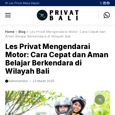
Langsung
X
LinkedI
Face
#1
Les Privat Masa Depan
ke
Menu
isi
Home
»
Blog
»
Les Privat Mengendarai Motor: Cara Cepat dan
Aman Belajar Berkendara di Wilayah Bali
Les Privat Mengendarai
Motor: Cara Cepat dan Aman
Belajar Berkendara di
Wilayah Bali
Administrator
23 Maret 2025