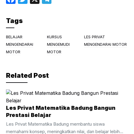
a
w
el
c
itt
e
Tags
e
er
gr
b
a
BELAJAR
KURSUS
LES PRIVAT
o
m
MENGENDARAI
MENGEMUDI
MENGENDARAI MOTOR
MOTOR
MOTOR
o
k
Related Post
Les Privat Matematika Badung Bangun
Prestasi Belajar
Les Privat Matematika Badung membantu siswa
memahami konsep, meningkatkan nilai, dan belajar lebih