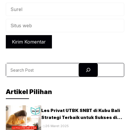
Surel
Situs
web
Search
Artikel Pilihan
Les Privat UTBK SNBT di Kubu Bali
Strategi Terbaik untuk Sukses di
Ujian PTN
26 Maret 2025