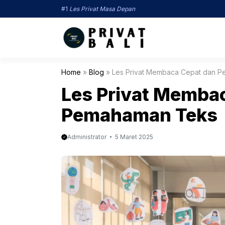
Langsung
#1
Les Privat Masa Depan
ke
isi
Home
»
Blog
»
Les Privat Membaca Cepat dan 
Les Privat Memba
Pemahaman Teks
Administrator
5 Maret 2025