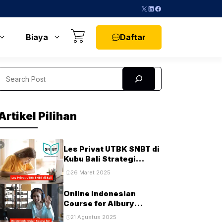
X
LinkedIn
Facebook
Daftar
Biaya
Search
Artikel Pilihan
Les Privat UTBK SNBT di
Kubu Bali Strategi
Terbaik untuk Sukses di
26 Maret 2025
Ujian PTN
Online Indonesian
Course for Albury
Students and
21 Agustus 2025