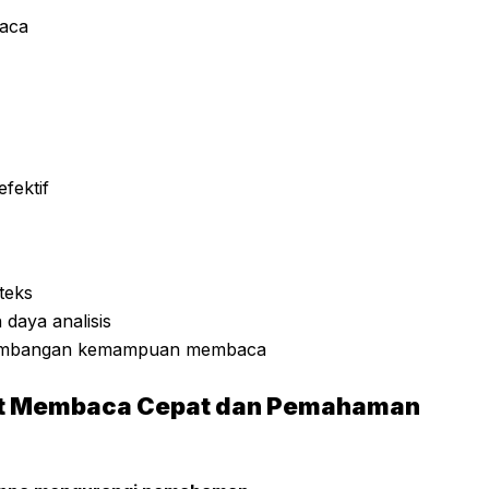
baca
fektif
teks
daya analisis
rkembangan kemampuan membaca
vat Membaca Cepat dan Pemahaman