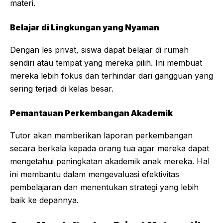
materi.
Belajar di Lingkungan yang Nyaman
Dengan les privat, siswa dapat belajar di rumah
sendiri atau tempat yang mereka pilih. Ini membuat
mereka lebih fokus dan terhindar dari gangguan yang
sering terjadi di kelas besar.
Pemantauan Perkembangan Akademik
Tutor akan memberikan laporan perkembangan
secara berkala kepada orang tua agar mereka dapat
mengetahui peningkatan akademik anak mereka. Hal
ini membantu dalam mengevaluasi efektivitas
pembelajaran dan menentukan strategi yang lebih
baik ke depannya.