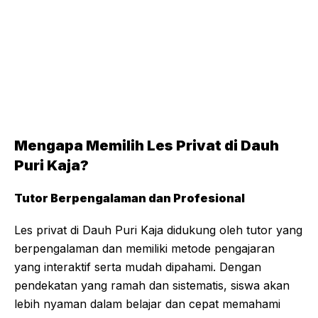
Mengapa Memilih Les Privat di Dauh
Puri Kaja?
Tutor Berpengalaman dan Profesional
Les privat di Dauh Puri Kaja didukung oleh tutor yang
berpengalaman dan memiliki metode pengajaran
yang interaktif serta mudah dipahami. Dengan
pendekatan yang ramah dan sistematis, siswa akan
lebih nyaman dalam belajar dan cepat memahami