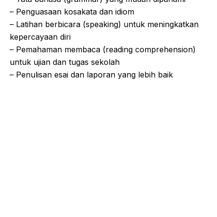
– Penguasaan kosakata dan idiom
– Latihan berbicara (speaking) untuk meningkatkan
kepercayaan diri
– Pemahaman membaca (reading comprehension)
untuk ujian dan tugas sekolah
– Penulisan esai dan laporan yang lebih baik