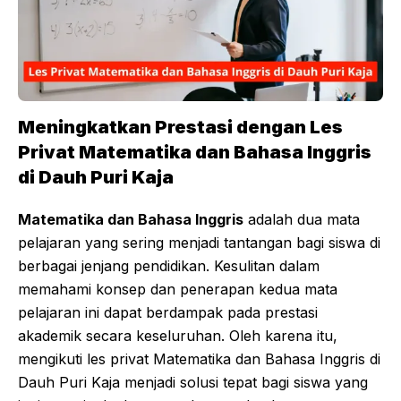
Meningkatkan Prestasi dengan Les
Privat Matematika dan Bahasa Inggris
di Dauh Puri Kaja
Matematika dan Bahasa Inggris
adalah dua mata
pelajaran yang sering menjadi tantangan bagi siswa di
berbagai jenjang pendidikan. Kesulitan dalam
memahami konsep dan penerapan kedua mata
pelajaran ini dapat berdampak pada prestasi
akademik secara keseluruhan. Oleh karena itu,
mengikuti les privat Matematika dan Bahasa Inggris di
Dauh Puri Kaja menjadi solusi tepat bagi siswa yang