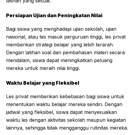
latihan yang sesuai.
Persiapan Ujian dan Peningkatan Nilai
Bagi siswa yang menghadapi ujian sekolah, ujian
nasional, atau tes masuk perguruan tinggi, les privat
memberikan strategi belajar yang lebih terarah.
Dengan latihan soal dan pembahasan materi secara
mendalam, siswa dapat meningkatkan peluang
mereka untuk meraih nilai tinggi.
Waktu Belajar yang Fleksibel
Les privat memberikan kebebasan bagi siswa untuk
menentukan waktu belajar mereka sendiri. Dengan
jadwal yang fleksibel, siswa dapat menyesuaikan
waktu les dengan aktivitas sekolah maupun kegiatan
lainnya, sehingga tidak mengganggu rutinitas mereka.