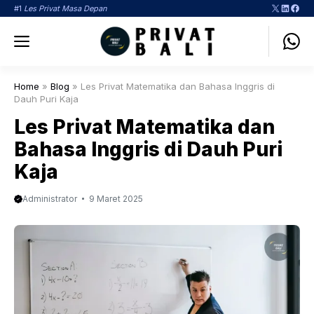
Langsung
X
LinkedI
Face
#1
Les Privat Masa Depan
ke
Menu
isi
Home
»
Blog
»
Les Privat Matematika dan Bahasa Inggris di
Dauh Puri Kaja
Les Privat Matematika dan
Bahasa Inggris di Dauh Puri
Kaja
Administrator
9 Maret 2025