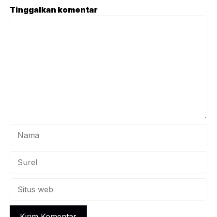
akademik yang semakin tinggi membuat banyak pelajar
Tinggalkan komentar
membutuhkan pendampingan tambahan agar lebih mudah
Komentar
memahami materi sekolah. Selain itu, perkembangan sistem
pendidikan modern membuat metode belajar juga ikut
berubah. Banyak siswa tidak ...
Nama
Surel
Situs
web