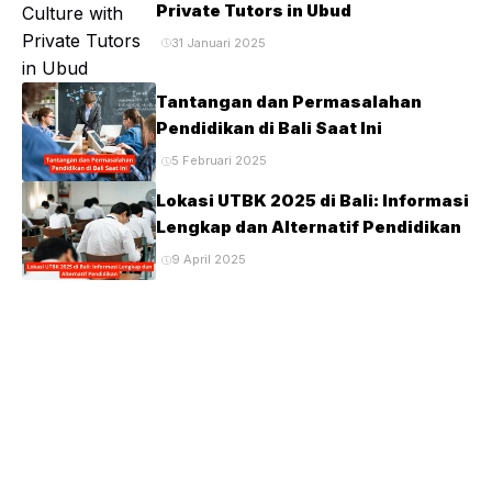
Private Tutors in Ubud
31 Januari 2025
Tantangan dan Permasalahan
Pendidikan di Bali Saat Ini
5 Februari 2025
Lokasi UTBK 2025 di Bali: Informasi
Lengkap dan Alternatif Pendidikan
9 April 2025