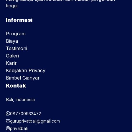
tinggi.
Informasi
Program
Biaya
Testimoni
Galeri
Karir
Kebijakan Privacy
Bimbel Gianyar
Kontak
Bali, Indonesia
087700932472
guruprivatbali@gmail.com
privatbali