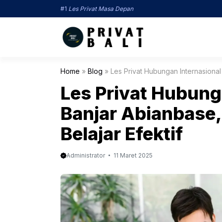
Langsung
#1
Les Privat Masa Depan
ke
isi
Home
»
Blog
»
Les Privat Hubungan Internasional 
Les Privat Hubunga
Banjar Abianbase,
Belajar Efektif
Administrator
11 Maret 2025