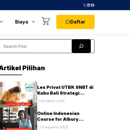
X
LinkedIn
Facebook
Daftar
Biaya
Search
Artikel Pilihan
Les Privat UTBK SNBT di
Kubu Bali Strategi
Terbaik untuk Sukses di
26 Maret 2025
Ujian PTN
Online Indonesian
Course for Albury
Students and
21 Agustus 2025