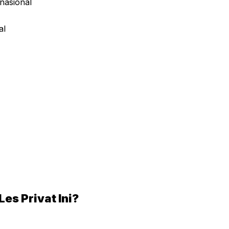
nasional
al
es Privat Ini?