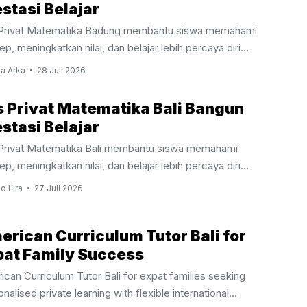
stasi Belajar
Privat Matematika Badung membantu siswa memahami
p, meningkatkan nilai, dan belajar lebih percaya diri
ama tutor berpengalaman. Les Privat Matematika Badung
a Arka
28 Juli 2026
antu Siswa Belajar Lebih Efektif Matematika menjadi
 pelajaran yang membutuhkan pemahaman konsep secara
s Privat Matematika Bali Bangun
ahap agar siswa mampu mengikuti materi dengan baik. Oleh
stasi Belajar
na itu, Les Privat Matematika Badung membantu siswa
Privat Matematika Bali membantu siswa memahami
hami setiap topik melalui pembelajaran yang lebih terarah,
p, meningkatkan nilai, dan belajar lebih percaya diri
onal, dan mudah dipahami sesuai kemampuan masing
ama tutor berpengalaman. Les Privat Matematika Bali
ng. Berbeda dengan pembelajaran di kelas yang harus
o Lira
27 Juli 2026
antu Belajar Lebih Efektif Matematika menjadi salah satu
esuaikan banyak siswa, les ...
 pelajaran yang membutuhkan pemahaman konsep secara
erican Curriculum Tutor Bali for
ahap. Oleh karena itu, Les Privat Matematika Bali membantu
a mempelajari setiap materi dengan pendekatan yang lebih
pat Family Success
rah dan mudah dipahami. Pembelajaran yang disesuaikan
ican Curriculum Tutor Bali for expat families seeking
an kemampuan siswa membuat proses belajar menjadi
nalised private learning with flexible international
h efektif sekaligus meningkatkan rasa percaya diri. Berbeda