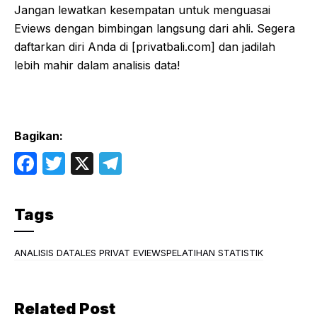
Jangan lewatkan kesempatan untuk menguasai
Eviews dengan bimbingan langsung dari ahli. Segera
daftarkan diri Anda di [privatbali.com] dan jadilah
lebih mahir dalam analisis data!
Bagikan:
F
T
X
T
a
w
el
c
itt
e
Tags
e
er
gr
b
a
ANALISIS DATA
LES PRIVAT EVIEWS
PELATIHAN STATISTIK
o
m
o
Related Post