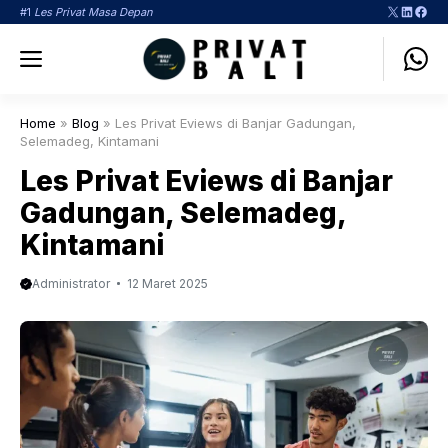
Langsung
X
LinkedI
Face
#1
Les Privat Masa Depan
ke
Menu
isi
Home
»
Blog
»
Les Privat Eviews di Banjar Gadungan,
Selemadeg, Kintamani
Les Privat Eviews di Banjar
Gadungan, Selemadeg,
Kintamani
Administrator
12 Maret 2025