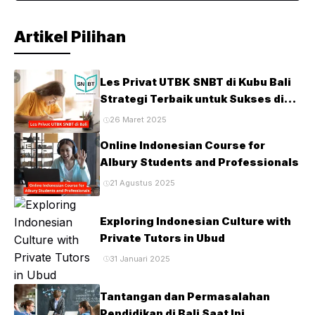
Artikel Pilihan
Les Privat UTBK SNBT di Kubu Bali
Strategi Terbaik untuk Sukses di
Ujian PTN
26 Maret 2025
Online Indonesian Course for
Albury Students and Professionals
21 Agustus 2025
Exploring Indonesian Culture with
Private Tutors in Ubud
31 Januari 2025
Tantangan dan Permasalahan
Pendidikan di Bali Saat Ini