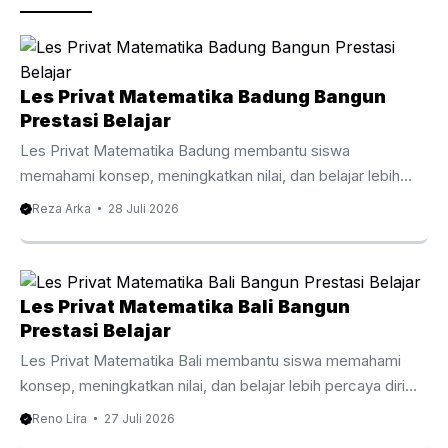
k
Les Privat Matematika Badung Bangun
Prestasi Belajar
Les Privat Matematika Badung membantu siswa
memahami konsep, meningkatkan nilai, dan belajar lebih
percaya diri bersama tutor berpengalaman. Les Privat
Reza Arka
28 Juli 2026
Matematika Badung Membantu Siswa Belajar Lebih Efektif
Matematika menjadi mata pelajaran yang membutuhkan
pemahaman konsep secara bertahap agar siswa mampu
mengikuti materi dengan baik. Oleh karena itu, Les Privat
Les Privat Matematika Bali Bangun
Matematika Badung membantu siswa memahami setiap
Prestasi Belajar
topik melalui pembelajaran yang lebih terarah, personal, dan
Les Privat Matematika Bali membantu siswa memahami
mudah dipahami sesuai kemampuan masing masing.
konsep, meningkatkan nilai, dan belajar lebih percaya diri
Berbeda dengan pembelajaran di kelas yang harus
bersama tutor berpengalaman. Les Privat Matematika Bali
Reno Lira
27 Juli 2026
menyesuaikan banyak siswa, les ...
Membantu Belajar Lebih Efektif Matematika menjadi salah