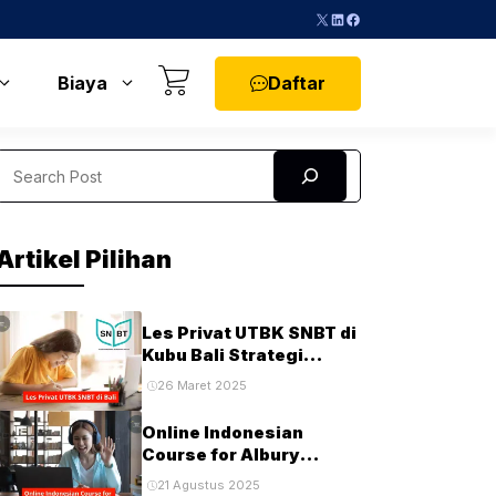
X
LinkedIn
Facebook
Daftar
Biaya
Search
Artikel Pilihan
Les Privat UTBK SNBT di
Kubu Bali Strategi
Terbaik untuk Sukses di
26 Maret 2025
Ujian PTN
Online Indonesian
Course for Albury
Students and
21 Agustus 2025