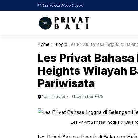
Langsung
#1
Les Privat Masa Depan
ke
isi
Home
»
Blog
»
Les Privat Bahasa Inggris di Balan
Les Privat Bahasa 
Heights Wilayah B
Pariwisata
Administrator
9 November 2025
Les Privat Bahasa Inggris di Balan
Les Privat Bahasa Inggris di Balangan Hei