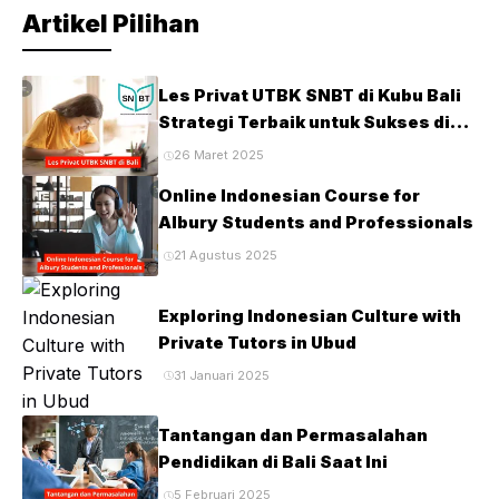
Artikel Pilihan
Les Privat UTBK SNBT di Kubu Bali
Strategi Terbaik untuk Sukses di
Ujian PTN
26 Maret 2025
Online Indonesian Course for
Albury Students and Professionals
21 Agustus 2025
Exploring Indonesian Culture with
Private Tutors in Ubud
31 Januari 2025
Tantangan dan Permasalahan
Pendidikan di Bali Saat Ini
5 Februari 2025