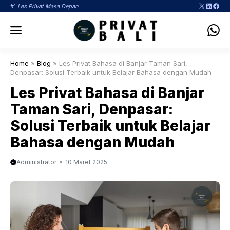
Langsung
X
LinkedI
Face
#1
Les Privat Masa Depan
ke
Menu
isi
Home
»
Blog
»
Les Privat Bahasa di Banjar Taman Sari,
Denpasar: Solusi Terbaik untuk Belajar Bahasa dengan Mudah
Les Privat Bahasa di Banjar
Taman Sari, Denpasar:
Solusi Terbaik untuk Belajar
Bahasa dengan Mudah
Administrator
10 Maret 2025