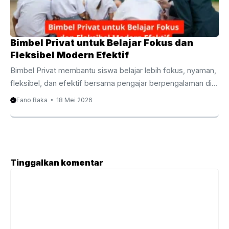
pendidikan modern membuat metode belajar juga ikut
berubah. Banyak siswa tidak ...
Bimbel Privat untuk Belajar Fokus dan
Fleksibel Modern Efektif
Bimbel Privat membantu siswa belajar lebih fokus, nyaman,
fleksibel, dan efektif bersama pengajar berpengalaman di
Bali. Bimbel Privat untuk Pendampingan Belajar yang Lebih
Fano Raka
18 Mei 2026
Maksimal Bimbel Privat kini menjadi pilihan banyak orang
tua dan siswa yang ingin mendapatkan pengalaman belajar
lebih efektif. Sistem belajar personal membuat siswa lebih
mudah memahami materi karena pengajar dapat
menyesuaikan metode sesuai kebutuhan masing masing
Tinggalkan komentar
anak. Selain itu, perkembangan dunia pendidikan yang
Komentar
semakin kompetitif membuat banyak siswa membutuhkan
pendampingan tambahan di luar sekolah. Oleh karena itu, ...