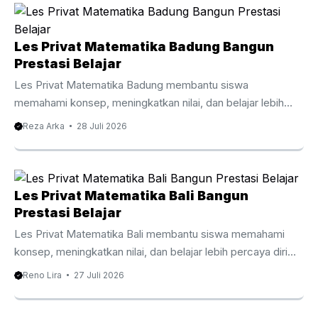
Les Privat Matematika Badung Bangun
Prestasi Belajar
Les Privat Matematika Badung membantu siswa
memahami konsep, meningkatkan nilai, dan belajar lebih
percaya diri bersama tutor berpengalaman. Les Privat
Reza Arka
28 Juli 2026
Matematika Badung Membantu Siswa Belajar Lebih Efektif
Matematika menjadi mata pelajaran yang membutuhkan
pemahaman konsep secara bertahap agar siswa mampu
mengikuti materi dengan baik. Oleh karena itu, Les Privat
Les Privat Matematika Bali Bangun
Matematika Badung membantu siswa memahami setiap
Prestasi Belajar
topik melalui pembelajaran yang lebih terarah, personal, dan
Les Privat Matematika Bali membantu siswa memahami
mudah dipahami sesuai kemampuan masing masing.
konsep, meningkatkan nilai, dan belajar lebih percaya diri
Berbeda dengan pembelajaran di kelas yang harus
bersama tutor berpengalaman. Les Privat Matematika Bali
Reno Lira
27 Juli 2026
menyesuaikan banyak siswa, les ...
Membantu Belajar Lebih Efektif Matematika menjadi salah
satu mata pelajaran yang membutuhkan pemahaman