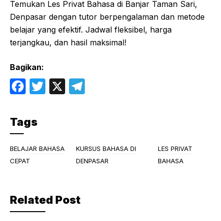
Temukan Les Privat Bahasa di Banjar Taman Sari,
Denpasar dengan tutor berpengalaman dan metode
belajar yang efektif. Jadwal fleksibel, harga
terjangkau, dan hasil maksimal!
Bagikan:
F
T
X
T
a
w
el
c
itt
e
Tags
e
er
gr
b
a
BELAJAR BAHASA
KURSUS BAHASA DI
LES PRIVAT
o
m
CEPAT
DENPASAR
BAHASA
o
k
Related Post