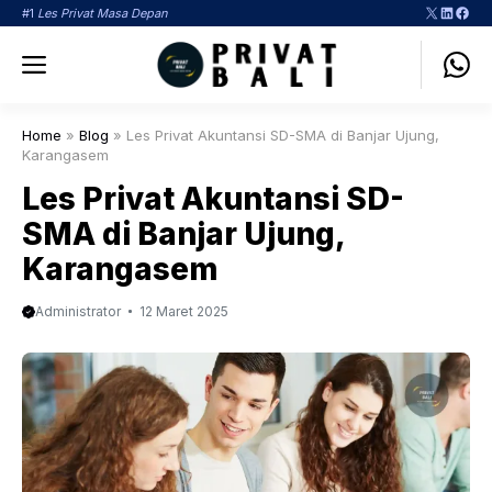
Langsung
X
LinkedI
Face
#1
Les Privat Masa Depan
ke
Menu
isi
Home
»
Blog
»
Les Privat Akuntansi SD-SMA di Banjar Ujung,
Karangasem
Les Privat Akuntansi SD-
SMA di Banjar Ujung,
Karangasem
Administrator
12 Maret 2025