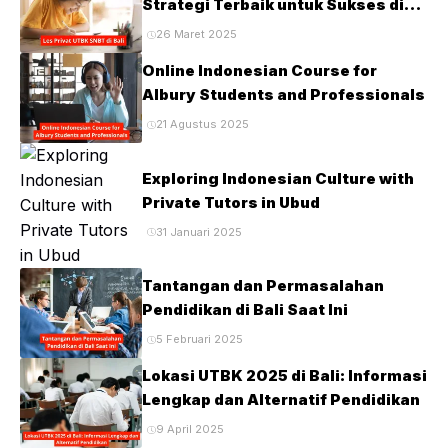
Strategi Terbaik untuk Sukses di
Ujian PTN
26 Maret 2025
Online Indonesian Course for
Albury Students and Professionals
21 Agustus 2025
Exploring Indonesian Culture with
Private Tutors in Ubud
31 Januari 2025
Tantangan dan Permasalahan
Pendidikan di Bali Saat Ini
5 Februari 2025
Lokasi UTBK 2025 di Bali: Informasi
Lengkap dan Alternatif Pendidikan
9 April 2025