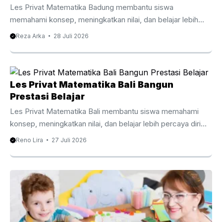
Les Privat Matematika Badung membantu siswa
memahami konsep, meningkatkan nilai, dan belajar lebih
percaya diri bersama tutor berpengalaman. Les Privat
Reza Arka
28 Juli 2026
Matematika Badung Membantu Siswa Belajar Lebih Efektif
Matematika menjadi mata pelajaran yang membutuhkan
pemahaman konsep secara bertahap agar siswa mampu
mengikuti materi dengan baik. Oleh karena itu, Les Privat
Les Privat Matematika Bali Bangun
Matematika Badung membantu siswa memahami setiap
Prestasi Belajar
topik melalui pembelajaran yang lebih terarah, personal, dan
Les Privat Matematika Bali membantu siswa memahami
mudah dipahami sesuai kemampuan masing masing.
konsep, meningkatkan nilai, dan belajar lebih percaya diri
Berbeda dengan pembelajaran di kelas yang harus
bersama tutor berpengalaman. Les Privat Matematika Bali
Reno Lira
27 Juli 2026
menyesuaikan banyak siswa, les ...
Membantu Belajar Lebih Efektif Matematika menjadi salah
satu mata pelajaran yang membutuhkan pemahaman
konsep secara bertahap. Oleh karena itu, Les Privat
Matematika Bali membantu siswa mempelajari setiap
materi dengan pendekatan yang lebih terarah dan mudah
dipahami. Pembelajaran yang disesuaikan dengan