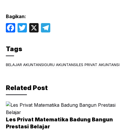
Bagikan:
F
T
X
T
a
w
el
c
itt
e
Tags
e
er
gr
b
a
BELAJAR AKUNTANSI
GURU AKUNTANSI
LES PRIVAT AKUNTANSI
o
m
o
Related Post
k
Les Privat Matematika Badung Bangun
Prestasi Belajar