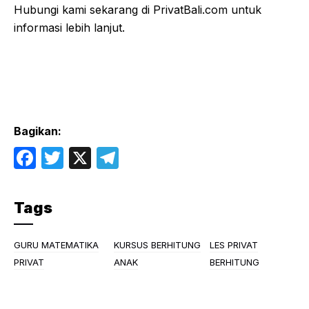
Hubungi kami sekarang di PrivatBali.com untuk
informasi lebih lanjut.
Bagikan:
F
T
X
T
a
w
el
c
itt
e
Tags
e
er
gr
b
a
GURU MATEMATIKA
KURSUS BERHITUNG
LES PRIVAT
o
m
PRIVAT
ANAK
BERHITUNG
o