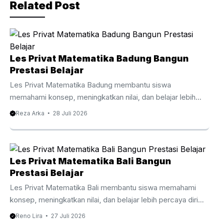
k
Related Post
Les Privat Matematika Badung Bangun
Prestasi Belajar
Les Privat Matematika Badung membantu siswa
memahami konsep, meningkatkan nilai, dan belajar lebih
percaya diri bersama tutor berpengalaman. Les Privat
Reza Arka
28 Juli 2026
Matematika Badung Membantu Siswa Belajar Lebih Efektif
Matematika menjadi mata pelajaran yang membutuhkan
pemahaman konsep secara bertahap agar siswa mampu
mengikuti materi dengan baik. Oleh karena itu, Les Privat
Les Privat Matematika Bali Bangun
Matematika Badung membantu siswa memahami setiap
Prestasi Belajar
topik melalui pembelajaran yang lebih terarah, personal, dan
Les Privat Matematika Bali membantu siswa memahami
mudah dipahami sesuai kemampuan masing masing.
konsep, meningkatkan nilai, dan belajar lebih percaya diri
Berbeda dengan pembelajaran di kelas yang harus
bersama tutor berpengalaman. Les Privat Matematika Bali
Reno Lira
27 Juli 2026