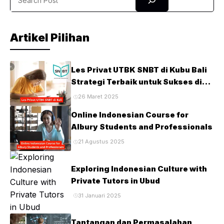
Artikel Pilihan
Les Privat UTBK SNBT di Kubu Bali
Strategi Terbaik untuk Sukses di
Ujian PTN
26 Maret 2025
Online Indonesian Course for
Albury Students and Professionals
21 Agustus 2025
Exploring Indonesian Culture with
Private Tutors in Ubud
31 Januari 2025
Tantangan dan Permasalahan