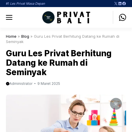
Langsung
X
LinkedI
Face
#1
Les Privat Masa Depan
ke
Menu
isi
Home
»
Blog
»
Guru Les Privat Berhitung Datang ke Rumah di
Seminyak
Guru Les Privat Berhitung
Datang ke Rumah di
Seminyak
Administrator
9 Maret 2025