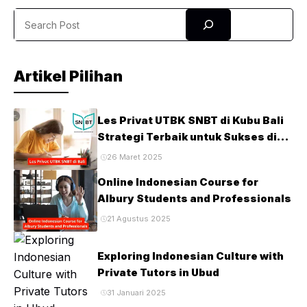
Search
Artikel Pilihan
Les Privat UTBK SNBT di Kubu Bali
Strategi Terbaik untuk Sukses di
Ujian PTN
26 Maret 2025
Online Indonesian Course for
Albury Students and Professionals
21 Agustus 2025
Exploring Indonesian Culture with
Private Tutors in Ubud
31 Januari 2025