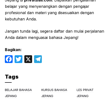
Jepang di
privatbali.com
. Dapatkan pengalaman
belajar yang menyenangkan dengan pengajar
profesional dan materi yang disesuaikan dengan
kebutuhan Anda.
Jangan tunda lagi, segera daftar dan mulai perjalanan
Anda dalam menguasai bahasa Jepang!
Bagikan:
F
T
X
T
a
w
el
c
itt
e
Tags
e
er
gr
b
a
BELAJAR BAHASA
KURSUS BAHASA
LES PRIVAT
o
m
JEPANG
JEPANG
JEPANG
o