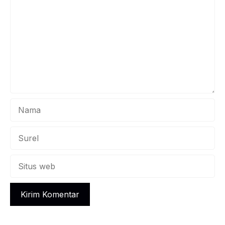
lebih fleksibel, efektif, dan sesuai dengan kebutuhan belajar
masing ...
Nama
Surel
Situs
web