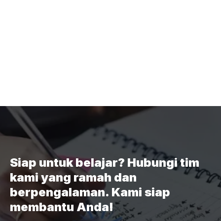
Siap untuk belajar? Hubungi tim
kami yang ramah dan
berpengalaman. Kami siap
membantu Anda!