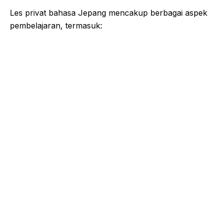
Les privat bahasa Jepang mencakup berbagai aspek
pembelajaran, termasuk: