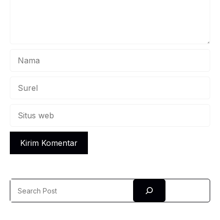
Nama
Surel
Situs
web
Search