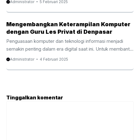
Administrator
5 Februari 2025
sejumlah tantangan dan permasalahan dalam sektor
pendidikan. Meskipun memiliki keindahan alam dan budaya
yang kaya, ada beberapa isu yang perlu diperhatikan untuk
Mengembangkan Keterampilan Komputer
meningkatkan kualitas pendidikan di pulau dewata ini.
dengan Guru Les Privat di Denpasar
Ketimpangan Akses Pendidikan Salah satu tantangan utama
Penguasaan komputer dan teknologi informasi menjadi
yang dihadapi Bali adalah ketimpangan akses pendidikan.
semakin penting dalam era digital saat ini. Untuk membantu
Meskipun terdapat banyak sekolah di pulau ini, namun
mengembangkan keterampilan komputer, banyak orang
Administrator
4 Februari 2025
beberapa daerah terpencil masih kesulitan untuk
memilih untuk belajar dengan guru les privat. Di Denpasar,
mendapatkan ...
Anda dapat menemukan berbagai guru les privat komputer
yang siap membantu Anda mempelajari berbagai
keterampilan komputer. Berikut adalah artikel yang
membahas tentang guru les privat komputer di Denpasar:
Tinggalkan komentar
Manfaat Belajar dengan Guru Les Privat Komputer Belajar
Komentar
dengan guru les privat komputer memiliki banyak manfaat.
Guru les privat dapat memberikan bimbingan yang ...