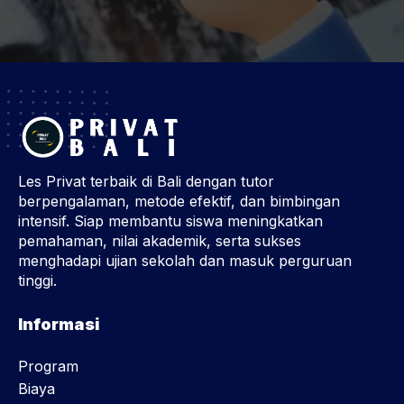
Les Privat terbaik di Bali dengan tutor
berpengalaman, metode efektif, dan bimbingan
intensif. Siap membantu siswa meningkatkan
pemahaman, nilai akademik, serta sukses
menghadapi ujian sekolah dan masuk perguruan
tinggi.
Informasi
Program
Biaya