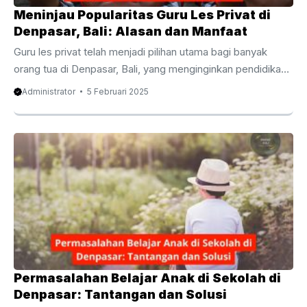
Meninjau Popularitas Guru Les Privat di
Denpasar, Bali: Alasan dan Manfaat
Guru les privat telah menjadi pilihan utama bagi banyak
orang tua di Denpasar, Bali, yang menginginkan pendidikan
tambahan untuk anak-anak mereka. Fenomena ini bukanlah
Administrator
5 Februari 2025
tanpa alasan, karena ada beberapa faktor yang membuat
guru les privat menjadi pilihan yang diminati di kota ini. 1.
Personalisasi Pembelajaran Salah satu alasan utama orang
tua memilih guru les privat adalah untuk memberikan
pembelajaran yang lebih personal dan sesuai dengan
kebutuhan anak-anak mereka. Dalam kelas yang lebih kecil,
guru les privat dapat fokus sepenuhnya pada ...
Permasalahan Belajar Anak di Sekolah di
Denpasar: Tantangan dan Solusi