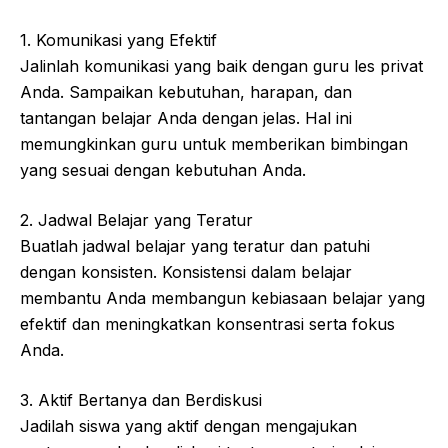
1. Komunikasi yang Efektif
Jalinlah komunikasi yang baik dengan guru les privat
Anda. Sampaikan kebutuhan, harapan, dan
tantangan belajar Anda dengan jelas. Hal ini
memungkinkan guru untuk memberikan bimbingan
yang sesuai dengan kebutuhan Anda.
2. Jadwal Belajar yang Teratur
Buatlah jadwal belajar yang teratur dan patuhi
dengan konsisten. Konsistensi dalam belajar
membantu Anda membangun kebiasaan belajar yang
efektif dan meningkatkan konsentrasi serta fokus
Anda.
3. Aktif Bertanya dan Berdiskusi
Jadilah siswa yang aktif dengan mengajukan