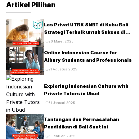
Artikel Pilihan
Les Privat UTBK SNBT di Kubu Bali
Strategi Terbaik untuk Sukses di
Ujian PTN
26 Maret 2025
Online Indonesian Course for
Albury Students and Professionals
21 Agustus 2025
Exploring Indonesian Culture with
Private Tutors in Ubud
31 Januari 2025
Tantangan dan Permasalahan
Pendidikan di Bali Saat Ini
5 Februari 2025