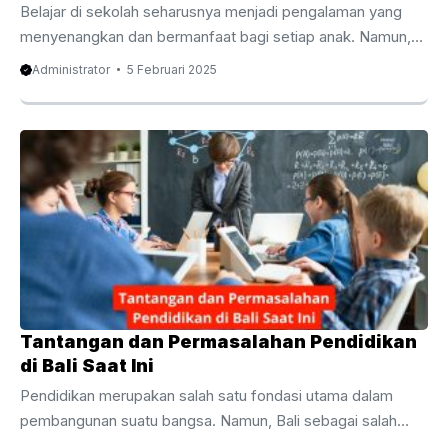
Belajar di sekolah seharusnya menjadi pengalaman yang
menyenangkan dan bermanfaat bagi setiap anak. Namun,
realitasnya, di Denpasar, Bali, seperti di banyak tempat
Administrator
5 Februari 2025
lainnya, terdapat sejumlah permasalahan yang dapat
menghambat proses pembelajaran anak-anak di sekolah.
Berikut adalah beberapa permasalahan yang sering
dihadapi dan solusi yang mungkin diterapkan untuk
mengatasinya: 1. Tingkat Kecukupan Guru Salah satu
permasalahan utama adalah kurangnya jumlah guru yang
memadai. Banyak sekolah di Denpasar mengalami
kekurangan guru, terutama di bidang-bidang khusus seperti
matematika, sains, dan bahasa Inggris. Hal ...
Tantangan dan Permasalahan Pendidikan
di Bali Saat Ini
Pendidikan merupakan salah satu fondasi utama dalam
pembangunan suatu bangsa. Namun, Bali sebagai salah
satu destinasi wisata terkenal di Indonesia juga menghadapi