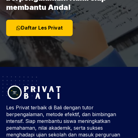
membantu Anda!
Daftar Les Privat
Les Privat terbaik di Bali dengan tutor
berpengalaman, metode efektif, dan bimbingan
intensif. Siap membantu siswa meningkatkan
pemahaman, nilai akademik, serta sukses
menghadapi ujian sekolah dan masuk perguruan