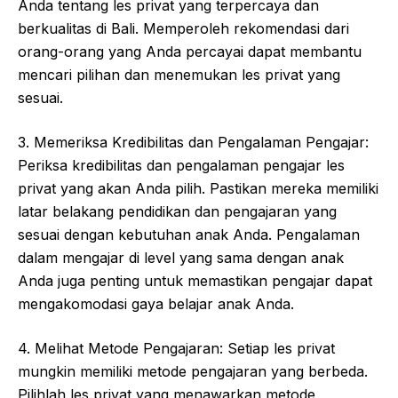
Anda tentang les privat yang terpercaya dan
berkualitas di Bali. Memperoleh rekomendasi dari
orang-orang yang Anda percayai dapat membantu
mencari pilihan dan menemukan les privat yang
sesuai.
3. Memeriksa Kredibilitas dan Pengalaman Pengajar:
Periksa kredibilitas dan pengalaman pengajar les
privat yang akan Anda pilih. Pastikan mereka memiliki
latar belakang pendidikan dan pengajaran yang
sesuai dengan kebutuhan anak Anda. Pengalaman
dalam mengajar di level yang sama dengan anak
Anda juga penting untuk memastikan pengajar dapat
mengakomodasi gaya belajar anak Anda.
4. Melihat Metode Pengajaran: Setiap les privat
mungkin memiliki metode pengajaran yang berbeda.
Pilihlah les privat yang menawarkan metode