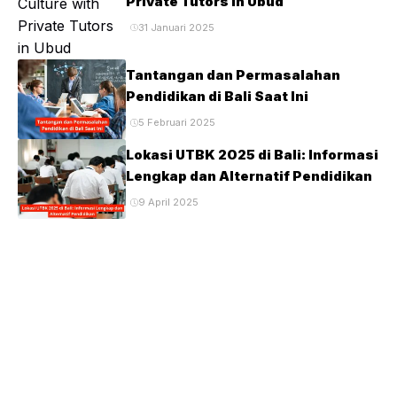
Private Tutors in Ubud
31 Januari 2025
Tantangan dan Permasalahan
Pendidikan di Bali Saat Ini
5 Februari 2025
Lokasi UTBK 2025 di Bali: Informasi
Lengkap dan Alternatif Pendidikan
9 April 2025