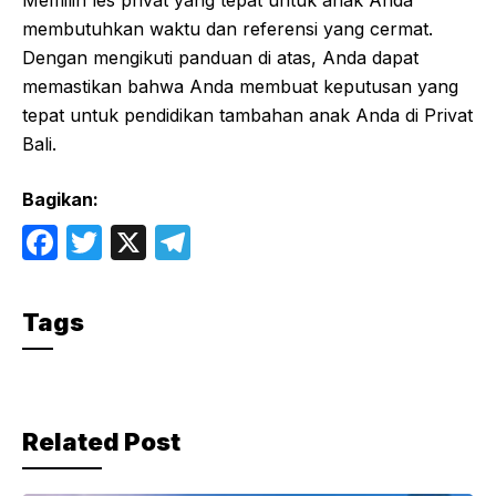
Memilih les privat yang tepat untuk anak Anda
membutuhkan waktu dan referensi yang cermat.
Dengan mengikuti panduan di atas, Anda dapat
memastikan bahwa Anda membuat keputusan yang
tepat untuk pendidikan tambahan anak Anda di Privat
Bali.
Bagikan:
F
T
X
T
a
w
el
c
itt
e
Tags
e
er
gr
b
a
o
m
Related Post
o
k