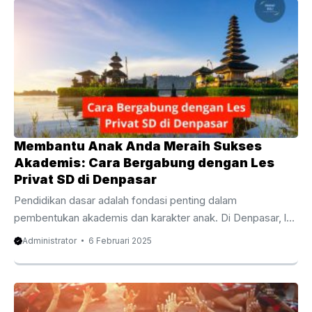
Membantu Anak Anda Meraih Sukses
Akademis: Cara Bergabung dengan Les
Privat SD di Denpasar
Pendidikan dasar adalah fondasi penting dalam
pembentukan akademis dan karakter anak. Di Denpasar, les
privat SD adalah pilihan yang sangat baik untuk membantu
Administrator
6 Februari 2025
anak Anda mencapai potensi maksimal mereka. Artikel ini
akan membahas secara mendalam tentang cara bergabung
dengan les privat SD di Denpasar dan bagaimana
mendapatkan guru yang tepat untuk anak Anda. Mengapa