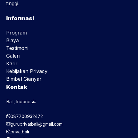
tinggi.
Informasi
Program
Biaya
Testimoni
Galeri
Karir
Kebijakan Privacy
Bimbel Gianyar
Kontak
Bali, Indonesia
087700932472
guruprivatbali@gmail.com
privatbali