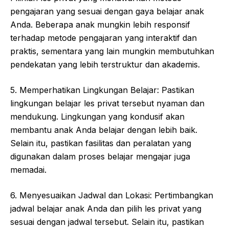
pengajaran yang sesuai dengan gaya belajar anak
Anda. Beberapa anak mungkin lebih responsif
terhadap metode pengajaran yang interaktif dan
praktis, sementara yang lain mungkin membutuhkan
pendekatan yang lebih terstruktur dan akademis.
5. Memperhatikan Lingkungan Belajar: Pastikan
lingkungan belajar les privat tersebut nyaman dan
mendukung. Lingkungan yang kondusif akan
membantu anak Anda belajar dengan lebih baik.
Selain itu, pastikan fasilitas dan peralatan yang
digunakan dalam proses belajar mengajar juga
memadai.
6. Menyesuaikan Jadwal dan Lokasi: Pertimbangkan
jadwal belajar anak Anda dan pilih les privat yang
sesuai dengan jadwal tersebut. Selain itu, pastikan