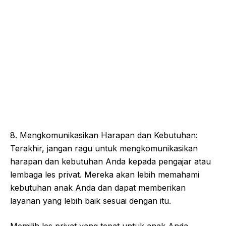
8. Mengkomunikasikan Harapan dan Kebutuhan:
Terakhir, jangan ragu untuk mengkomunikasikan
harapan dan kebutuhan Anda kepada pengajar atau
lembaga les privat. Mereka akan lebih memahami
kebutuhan anak Anda dan dapat memberikan
layanan yang lebih baik sesuai dengan itu.