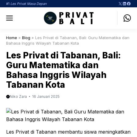
Langsung
X
LinkedI
Face
#1
Les Privat Masa Depan
ke
Menu
isi
Home
»
Blog
»
Les Privat di Tabanan, Bali: Guru Matematika dan
Bahasa Inggris Wilayah Tabanan Kota
Les Privat di Tabanan, Bali:
Guru Matematika dan
Bahasa Inggris Wilayah
Tabanan Kota
Niko Zara
16 Januari 2025
Les Privat di Tabanan membantu siswa meningkatkan