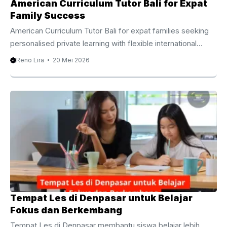
American Curriculum Tutor Bali for Expat
Family Success
American Curriculum Tutor Bali for expat families seeking
personalised private learning with flexible international
academic support. American Curriculum Tutor Bali for
Reno Lira
20 Mei 2026
Flexible International Learning Many expat families move to
Bali for a better lifestyle, global exposure, and flexible
education opportunities. However, maintaining academic
consistency often becomes a major concern, especially
for children following the American education system.
Because of this, parents increasingly search for reliable
American Curriculum Tutor Bali services that understand
international academic standards while supporting
personalised learning. Students ...
Tempat Les di Denpasar untuk Belajar
Fokus dan Berkembang
Tempat Les di Denpasar membantu siswa belajar lebih