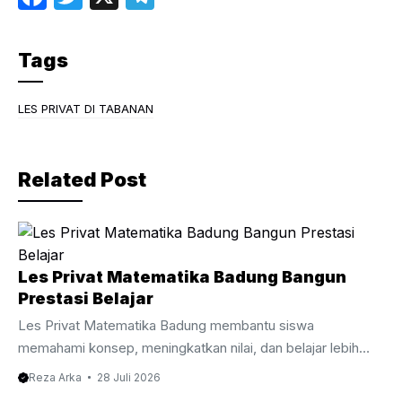
a
w
el
c
itt
e
Tags
e
er
gr
b
a
LES PRIVAT DI TABANAN
o
m
o
Related Post
k
Les Privat Matematika Badung Bangun
Prestasi Belajar
Les Privat Matematika Badung membantu siswa
memahami konsep, meningkatkan nilai, dan belajar lebih
percaya diri bersama tutor berpengalaman. Les Privat
Reza Arka
28 Juli 2026
Matematika Badung Membantu Siswa Belajar Lebih Efektif