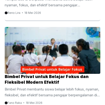
nyaman, fokus, dan efektif bersama pengajar
berpengalaman terpercaya. Tempat Les di Denpasar
Reno Lira
18 Mei 2026
Menjadi Pilihan Belajar Modern yang Semakin Diminati
Mencari Tempat Les di Denpasar kini menjadi kebutuhan
banyak orang tua dan siswa yang ingin meningkatkan
kualitas belajar secara lebih maksimal. Persaingan
akademik yang semakin tinggi membuat banyak pelajar
membutuhkan pendampingan tambahan agar lebih mudah
memahami materi sekolah. Selain itu, perkembangan sistem
pendidikan modern membuat metode belajar juga ikut
berubah. Banyak siswa tidak ...
Bimbel Privat untuk Belajar Fokus dan
Fleksibel Modern Efektif
Bimbel Privat membantu siswa belajar lebih fokus, nyaman,
fleksibel, dan efektif bersama pengajar berpengalaman di
Bali. Bimbel Privat untuk Pendampingan Belajar yang Lebih
Fano Raka
18 Mei 2026