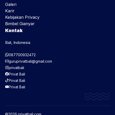
Galeri
Karir
Kebijakan Privacy
Bimbel Gianyar
Kontak
Bali, Indonesia
087700932472
guruprivatbali@gmail.com
privatbali
Privat Bali
Privat Bali
Privat Bali
©2026 privatbali.com