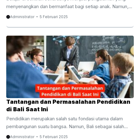
menyenangkan dan bermanfaat bagi setiap anak. Namun,
realitasnya, di Denpasar, Bali, seperti di banyak tempat
Administrator
5 Februari 2025
lainnya, terdapat sejumlah permasalahan yang dapat
menghambat proses pembelajaran anak-anak di sekolah.
Berikut adalah beberapa permasalahan yang sering
dihadapi dan solusi yang mungkin diterapkan untuk
mengatasinya: 1. Tingkat Kecukupan Guru Salah satu
permasalahan utama adalah kurangnya jumlah guru yang
memadai. Banyak sekolah di Denpasar mengalami
kekurangan guru, terutama di bidang-bidang khusus seperti
matematika, sains, dan bahasa Inggris. Hal ...
Tantangan dan Permasalahan Pendidikan
di Bali Saat Ini
Pendidikan merupakan salah satu fondasi utama dalam
pembangunan suatu bangsa. Namun, Bali sebagai salah
satu destinasi wisata terkenal di Indonesia juga menghadapi
Administrator
5 Februari 2025