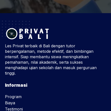
Les Privat terbaik di Bali dengan tutor
berpengalaman, metode efektif, dan bimbingan
intensif. Siap membantu siswa meningkatkan
pemahaman, nilai akademik, serta sukses
menghadapi ujian sekolah dan masuk perguruan
tinggi.
Informasi
Program
Biaya
Testimoni