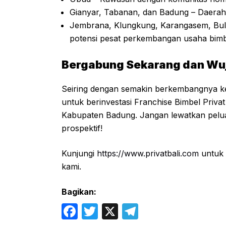
Gianyar, Tabanan, dan Badung – Daera
Jembrana, Klungkung, Karangasem, Bul
potensi pesat perkembangan usaha bimbi
Bergabung Sekarang dan Wuju
Seiring dengan semakin berkembangnya kebu
untuk berinvestasi Franchise Bimbel Priva
Kabupaten Badung. Jangan lewatkan peluang
prospektif!
Kunjungi
https://www.privatbali.com
untuk 
kami.
Bagikan:
F
T
X
T