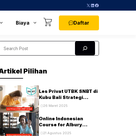
X
LinkedIn
Facebook
Daftar
Biaya
Search
Artikel Pilihan
Les Privat UTBK SNBT di
Kubu Bali Strategi
Terbaik untuk Sukses di
26 Maret 2025
Ujian PTN
Online Indonesian
Course for Albury
Students and
21 Agustus 2025