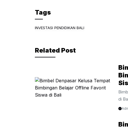
a
w
el
c
itt
e
Tags
e
er
gr
b
a
INVESTASI PENDIDIKAN BALI
o
m
o
Related Post
k
Bi
Bim
Sis
Bimb
di Ba
dan 
Adm
akad
Bimb
Bi
seko