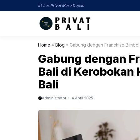
Langsung
#1
Les Privat Masa Depan
ke
isi
Home
»
Blog
»
Gabung dengan Franchise Bimbel P
Gabung dengan Fra
Bali di Kerobokan
Bali
Administrator
4 April 2025