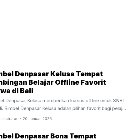
mbel Denpasar Kelusa Tempat
bingan Belajar Offline Favorit
wa di Bali
el Denpasar Kelusa memberikan kursus offline untuk SNBT
li. Bimbel Denpasar Kelusa adalah pilihan favorit bagi pelajar
orang tua di Bali yang mengin­ginkan pendamping belajar
inistrator
20 Januari 2026
emik secara langsung. Melalui program belajar langsung,
el Denpasar Kelusa membantu siswa memahami materi
mbel Denpasar Bona Tempat
lah dengan lebih fokus dan mendalam. Pembelajaran