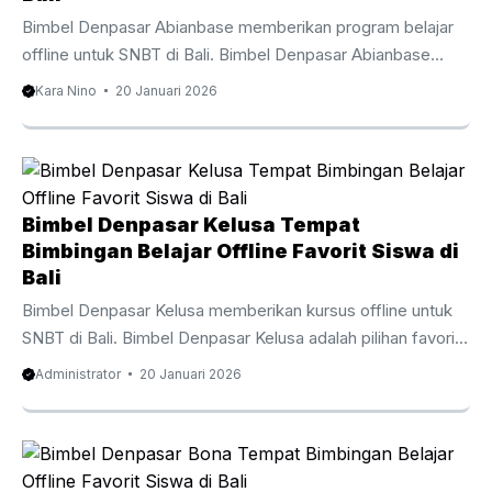
Bimbel Denpasar Abianbase memberikan program belajar
offline untuk SNBT di Bali. Bimbel Denpasar Abianbase
dipilih oleh banyak siswa bagi siswa dan orang tua di Bali
Kara Nino
20 Januari 2026
yang mencari pendamping belajar akademik secara
langsung. Melalui program belajar langsung, Bimbel
Denpasar Abianbase meningkatkan pemahaman siswa
secara efektif. Pembelajaran offline membuat siswa lebih
terlibat, antusias, dan berani menghadapi tantangan soal.
Bimbel Denpasar Kelusa Tempat
Siswa dari sekolah publik, sekolah privat, hingga sekolah
Bimbingan Belajar Offline Favorit Siswa di
internasional di Bali mempercayakan proses belajarnya
Bali
kepada Bimbel Denpasar Abianbase. Bimbel ini
Bimbel Denpasar Kelusa memberikan kursus offline untuk
menawarkan program menyeluruh meliputi ...
SNBT di Bali. Bimbel Denpasar Kelusa adalah pilihan favorit
bagi pelajar dan orang tua di Bali yang mengin­ginkan
Administrator
20 Januari 2026
pendamping belajar akademik secara langsung. Melalui
program belajar langsung, Bimbel Denpasar Kelusa
membantu siswa memahami materi sekolah dengan lebih
fokus dan mendalam. Pembelajaran offline membuat siswa