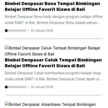
lebih terlibat, antusias, dan berani menghadapi tantangan
Bimbel Denpasar Bona Tempat Bimbingan
soal. Siswa dari sekolah negeri, swasta, hingga sekolah
Belajar Offline Favorit Siswa di Bali
bertaraf internasional di Bali mengandalkan bimbingan dari
Bimbel Denpasar Bona hadir dengan program belajar offline
Bimbel Denpasar Kelusa. Kurikulum komprehensif
untuk SNBT di Bali. Bimbel Denpasar Bona adalah pilihan
mencakup pelajaran ...
favorit bagi anak-anak dan orang tua di Bali yang butuh
Administrator
20 Januari 2026
pendamping belajar akademik secara langsung. Melalui
sistem belajar offline, Bimbel Denpasar Bona meningkatkan
pemahaman siswa secara efektif. Suasana belajar tatap
muka membuat siswa lebih aktif, nyaman bertanya, dan
berani mencoba menyelesaikan soal. Siswa dari sekolah
Bimbel Denpasar Celuk Tempat Bimbingan
publik, sekolah privat, hingga sekolah bertaraf internasional
Belajar Offline Favorit Siswa di Bali
di Bali mengandalkan bimbingan dari Bimbel Denpasar
Bimbel Denpasar Celuk memberikan program belajar tatap
Bona. Kurikulum komprehensif mencakup ...
muka untuk SNBT di Bali. Bimbel Denpasar Celuk dipilih oleh
banyak siswa bagi anak-anak dan orang tua di Bali yang
Administrator
20 Januari 2026
mengin­ginkan pendamping belajar akademik secara
langsung. Melalui sistem belajar offline, Bimbel Denpasar
Celuk memudahkan siswa menguasai pelajaran dengan