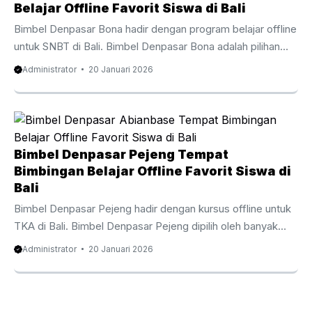
soal. Siswa dari sekolah negeri, swasta, hingga sekolah
Belajar Offline Favorit Siswa di Bali
bertaraf internasional di Bali mengandalkan bimbingan dari
Bimbel Denpasar Bona hadir dengan program belajar offline
Bimbel Denpasar Kelusa. Kurikulum komprehensif
untuk SNBT di Bali. Bimbel Denpasar Bona adalah pilihan
mencakup pelajaran ...
favorit bagi anak-anak dan orang tua di Bali yang butuh
Administrator
20 Januari 2026
pendamping belajar akademik secara langsung. Melalui
sistem belajar offline, Bimbel Denpasar Bona meningkatkan
pemahaman siswa secara efektif. Suasana belajar tatap
muka membuat siswa lebih aktif, nyaman bertanya, dan
berani mencoba menyelesaikan soal. Siswa dari sekolah
Bimbel Denpasar Pejeng Tempat
publik, sekolah privat, hingga sekolah bertaraf internasional
Bimbingan Belajar Offline Favorit Siswa di
di Bali mengandalkan bimbingan dari Bimbel Denpasar
Bali
Bona. Kurikulum komprehensif mencakup ...
Bimbel Denpasar Pejeng hadir dengan kursus offline untuk
TKA di Bali. Bimbel Denpasar Pejeng dipilih oleh banyak
siswa bagi pelajar dan orang tua di Bali yang mencari
Administrator
20 Januari 2026
bimbingan belajar tatap muka. Melalui program belajar
langsung, Bimbel Denpasar Pejeng meningkatkan
pemahaman siswa secara efektif. Pembelajaran offline