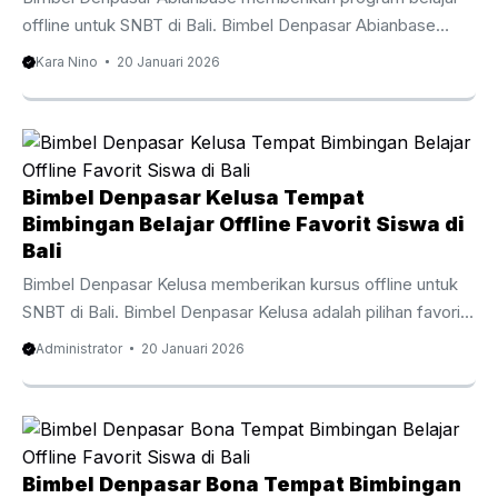
offline untuk SNBT di Bali. Bimbel Denpasar Abianbase
dipilih oleh banyak siswa bagi siswa dan orang tua di Bali
Kara Nino
20 Januari 2026
yang mencari pendamping belajar akademik secara
langsung. Melalui program belajar langsung, Bimbel
Denpasar Abianbase meningkatkan pemahaman siswa
secara efektif. Pembelajaran offline membuat siswa lebih
terlibat, antusias, dan berani menghadapi tantangan soal.
Bimbel Denpasar Kelusa Tempat
Siswa dari sekolah publik, sekolah privat, hingga sekolah
Bimbingan Belajar Offline Favorit Siswa di
internasional di Bali mempercayakan proses belajarnya
Bali
kepada Bimbel Denpasar Abianbase. Bimbel ini
Bimbel Denpasar Kelusa memberikan kursus offline untuk
menawarkan program menyeluruh meliputi ...
SNBT di Bali. Bimbel Denpasar Kelusa adalah pilihan favorit
bagi pelajar dan orang tua di Bali yang mengin­ginkan
Administrator
20 Januari 2026
pendamping belajar akademik secara langsung. Melalui
program belajar langsung, Bimbel Denpasar Kelusa
membantu siswa memahami materi sekolah dengan lebih
fokus dan mendalam. Pembelajaran offline membuat siswa
lebih terlibat, antusias, dan berani menghadapi tantangan
Bimbel Denpasar Bona Tempat Bimbingan