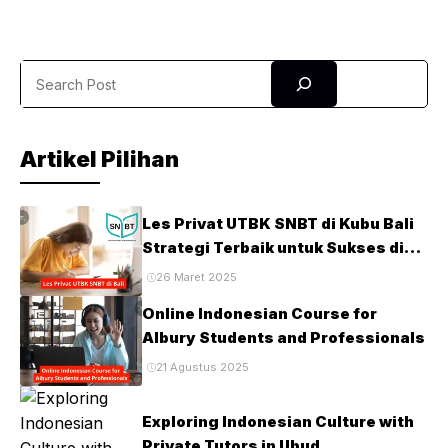
membuat siswa lebih terlibat, antusias, dan berani
menghadapi tantangan soal. Siswa dari sekolah publik,
swasta, hingga sekolah bertaraf internasional di Bali
Search
mempercayakan proses belajarnya kepada Bimbel
Denpasar Pejeng. Kurikulum komprehensif mencakup
pelajaran akademik, bahasa, keterampilan ...
Artikel Pilihan
Les Privat UTBK SNBT di Kubu Bali
Strategi Terbaik untuk Sukses di
Ujian PTN
26 Maret 2025
Online Indonesian Course for
Albury Students and Professionals
21 Agustus 2025
Exploring Indonesian Culture with
Private Tutors in Ubud