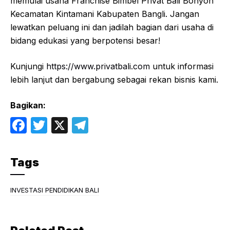
memulai usaha Franchise Bimbel Privat Bali Bonyoh
Kecamatan Kintamani Kabupaten Bangli. Jangan
lewatkan peluang ini dan jadilah bagian dari usaha di
bidang edukasi yang berpotensi besar!
Kunjungi
https://www.privatbali.com
untuk informasi
lebih lanjut dan bergabung sebagai rekan bisnis kami.
Bagikan:
F
T
X
T
a
w
el
c
itt
e
Tags
e
er
gr
b
a
INVESTASI PENDIDIKAN BALI
o
m
o