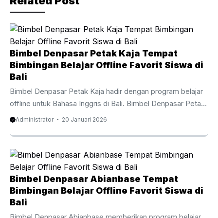
Related Post
k
Bimbel Denpasar Petak Kaja Tempat
Bimbingan Belajar Offline Favorit Siswa di
Bali
Bimbel Denpasar Petak Kaja hadir dengan program belajar
offline untuk Bahasa Inggris di Bali. Bimbel Denpasar Petak
Kaja adalah pilihan favorit bagi siswa dan orang tua di Bali
Administrator
20 Januari 2026
yang butuh pendamping belajar secara terarah. Melalui
metode belajar tatap muka, Bimbel Denpasar Petak Kaja
membantu siswa memahami materi sekolah dengan lebih
fokus dan mendalam. Pembelajaran offline membuat siswa
lebih terlibat, antusias, dan berani menghadapi tantangan
Bimbel Denpasar Abianbase Tempat
soal. Siswa dari sekolah negeri, swasta, hingga sekolah
Bimbingan Belajar Offline Favorit Siswa di
bertaraf internasional di Bali menyerahkan pembelajaran
Bali
mereka pada ...
Bimbel Denpasar Abianbase memberikan program belajar