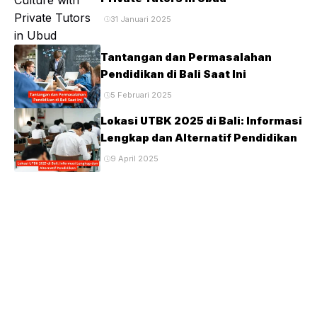
31 Januari 2025
Tantangan dan Permasalahan
Pendidikan di Bali Saat Ini
5 Februari 2025
Lokasi UTBK 2025 di Bali: Informasi
Lengkap dan Alternatif Pendidikan
9 April 2025