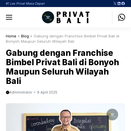
Langsung
X
LinkedI
Face
#1
Les Privat Masa Depan
ke
Menu
isi
Home
»
Blog
»
Gabung dengan Franchise Bimbel Privat Bali di
Bonyoh Maupun Seluruh Wilayah Bali
Gabung dengan Franchise
Bimbel Privat Bali di Bonyoh
Maupun Seluruh Wilayah
Bali
Administrator
6 April 2025