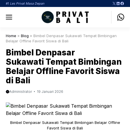
Langsung
X
LinkedI
Face
#1
Les Privat Masa Depan
ke
Menu
isi
Home
»
Blog
»
Bimbel Denpasar Sukawati Tempat Bimbingan
Belajar Offline Favorit Siswa di Bali
Bimbel Denpasar
Sukawati Tempat Bimbingan
Belajar Offline Favorit Siswa
di Bali
Administrator
19 Januari 2026
Bimbel Denpasar Sukawati Tempat Bimbingan Belajar Offline
Favorit Siswa di Bali