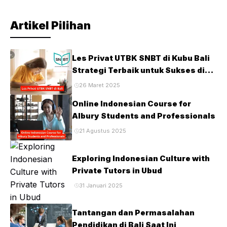
akademik, ...
Artikel Pilihan
Les Privat UTBK SNBT di Kubu Bali
Strategi Terbaik untuk Sukses di
Ujian PTN
26 Maret 2025
Online Indonesian Course for
Albury Students and Professionals
21 Agustus 2025
Exploring Indonesian Culture with
Private Tutors in Ubud
31 Januari 2025
Tantangan dan Permasalahan
Pendidikan di Bali Saat Ini