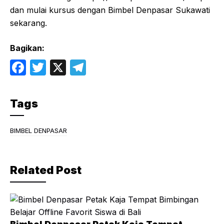
dan mulai kursus dengan Bimbel Denpasar Sukawati
sekarang.
Bagikan:
F
T
X
T
a
w
el
c
itt
e
Tags
e
er
gr
b
a
BIMBEL DENPASAR
o
m
o
Related Post
k