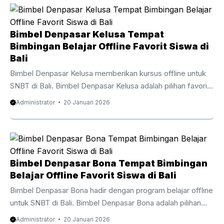
Denpasar Abianbase meningkatkan pemahaman siswa
secara efektif. Pembelajaran offline membuat siswa lebih
terlibat, antusias, dan berani menghadapi tantangan soal.
Bimbel Denpasar Kelusa Tempat
Siswa dari sekolah publik, sekolah privat, hingga sekolah
Bimbingan Belajar Offline Favorit Siswa di
internasional di Bali mempercayakan proses belajarnya
Bali
kepada Bimbel Denpasar Abianbase. Bimbel ini
Bimbel Denpasar Kelusa memberikan kursus offline untuk
menawarkan program menyeluruh meliputi ...
SNBT di Bali. Bimbel Denpasar Kelusa adalah pilihan favorit
bagi pelajar dan orang tua di Bali yang mengin­ginkan
Administrator
20 Januari 2026
pendamping belajar akademik secara langsung. Melalui
program belajar langsung, Bimbel Denpasar Kelusa
membantu siswa memahami materi sekolah dengan lebih
fokus dan mendalam. Pembelajaran offline membuat siswa
lebih terlibat, antusias, dan berani menghadapi tantangan
Bimbel Denpasar Bona Tempat Bimbingan
soal. Siswa dari sekolah negeri, swasta, hingga sekolah
Belajar Offline Favorit Siswa di Bali
bertaraf internasional di Bali mengandalkan bimbingan dari
Bimbel Denpasar Bona hadir dengan program belajar offline
Bimbel Denpasar Kelusa. Kurikulum komprehensif
untuk SNBT di Bali. Bimbel Denpasar Bona adalah pilihan
mencakup pelajaran ...
favorit bagi anak-anak dan orang tua di Bali yang butuh
Administrator
20 Januari 2026