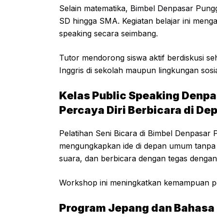
Selain matematika,
Bimbel Denpasar
Pungg
SD hingga SMA. Kegiatan belajar ini menga
speaking secara seimbang.
Tutor mendorong siswa aktif berdiskusi s
Inggris di sekolah maupun lingkungan sosia
Kelas Public Speaking Denp
Percaya Diri Berbicara di D
Pelatihan Seni Bicara di Bimbel Denpasa
mengungkapkan ide di depan umum tanpa ta
suara, dan berbicara dengan tegas dengan 
Workshop ini meningkatkan kemampuan pese
Program Jepang dan Bahasa