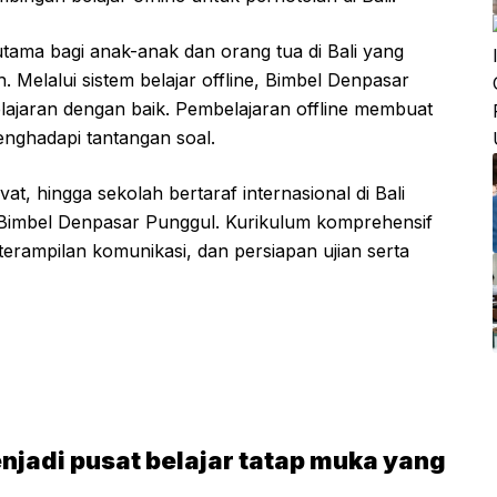
tama bagi anak-anak dan orang tua di Bali yang
 Melalui sistem belajar offline, Bimbel Denpasar
jaran dengan baik. Pembelajaran offline membuat
menghadapi tantangan soal.
at, hingga sekolah bertaraf internasional di Bali
imbel Denpasar Punggul. Kurikulum komprehensif
erampilan komunikasi, dan persiapan ujian serta
jadi pusat belajar tatap muka yang