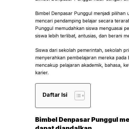
Bimbel Denpasar Punggul menjadi pilihan u
mencari pendamping belajar secara terarah.
Punggul memudahkan siswa menguasai pela
siswa lebih terlibat, antusias, dan berani 
Siswa dari sekolah pemerintah, sekolah priv
menyerahkan pembelajaran mereka pada B
mencakup pelajaran akademik, bahasa, ket
karier.
Daftar Isi
Bimbel Denpasar Punggul men
dapat diandalkan