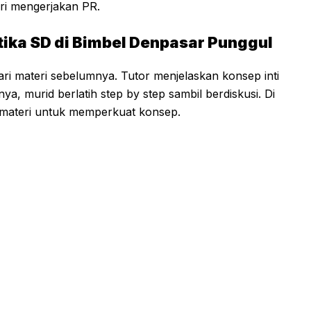
ri mengerjakan PR.
ika SD di Bimbel Denpasar Punggul
dari materi sebelumnya. Tutor menjelaskan konsep inti
, murid berlatih step by step sambil berdiskusi. Di
 materi untuk memperkuat konsep.