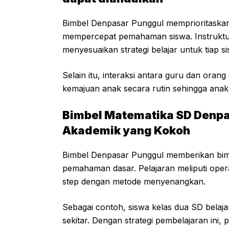
Bimbel Denpasar Punggul memprioritaskan b
mempercepat pemahaman siswa. Instruktur
menyesuaikan strategi belajar untuk tiap si
Selain itu, interaksi antara guru dan orang
kemajuan anak secara rutin sehingga anak b
Bimbel Matematika SD Denpa
Akademik yang Kokoh
Bimbel Denpasar Punggul memberikan bi
pemahaman dasar. Pelajaran meliputi oper
step dengan metode menyenangkan.
Sebagai contoh, siswa kelas dua SD belaja
sekitar. Dengan strategi pembelajaran ini, 