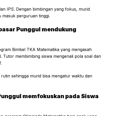
dan IPS. Dengan bimbingan yang fokus, murid
s masuk perguruan tinggi.
pasar Punggul mendukung
ogram Bimbel TKA Matematika yang mengasah
Tutor membimbing siswa mengenali pola soal dan
.
 rutin sehingga murid bisa mengatur waktu dan
 Punggul memfokuskan pada Siswa