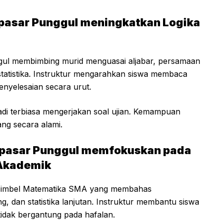
pasar Punggul meningkatkan Logika
gul membimbing murid menguasai aljabar, persamaan
 statistika. Instruktur mengarahkan siswa membaca
enyelesaian secara urut.
adi terbiasa mengerjakan soal ujian. Kemampuan
ang secara alami.
pasar Punggul memfokuskan pada
 Akademik
Bimbel Matematika SMA yang membahas
ang, dan statistika lanjutan. Instruktur membantu siswa
dak bergantung pada hafalan.