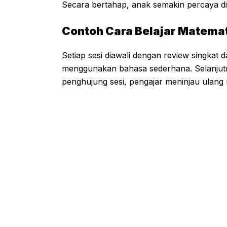
Secara bertahap, anak semakin percaya di
Contoh Cara Belajar Matemat
Setiap sesi diawali dengan review singkat 
menggunakan bahasa sederhana. Selanjutnya
penghujung sesi, pengajar meninjau ulang