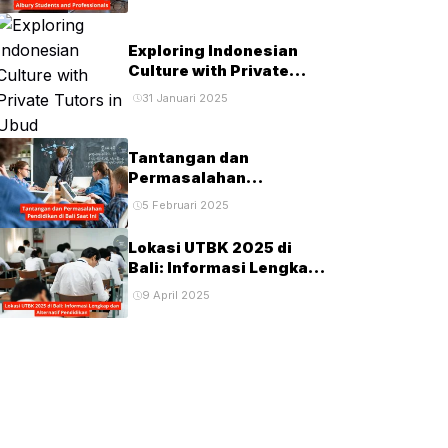
Professionals
Exploring Indonesian
Culture with Private
Tutors in Ubud
31 Januari 2025
Tantangan dan
Permasalahan
Pendidikan di Bali Saat
5 Februari 2025
Ini
Lokasi UTBK 2025 di
Bali: Informasi Lengkap
dan Alternatif
9 April 2025
Pendidikan