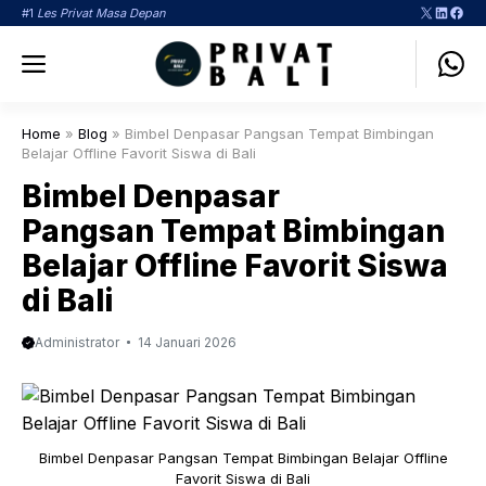
Langsung
X
LinkedI
Face
#1
Les Privat Masa Depan
ke
Menu
isi
Home
»
Blog
»
Bimbel Denpasar Pangsan Tempat Bimbingan
Belajar Offline Favorit Siswa di Bali
Bimbel Denpasar
Pangsan Tempat Bimbingan
Belajar Offline Favorit Siswa
di Bali
Administrator
14 Januari 2026
Bimbel Denpasar Pangsan Tempat Bimbingan Belajar Offline
Favorit Siswa di Bali