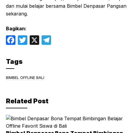
dan mulai belajar bersama Bimbel Denpasar Pangsan
sekarang.
Bagikan:
F
T
X
T
a
w
el
c
itt
e
Tags
e
er
gr
b
a
BIMBEL OFFLINE BALI
o
m
o
Related Post
k