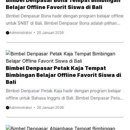
Bimbel Denpasar Bona Tempat Bimbingan
Belajar Offline Favorit Siswa di Bali
Bimbel Denpasar Bona hadir dengan program belajar offline
untuk SNBT di Bali. Bimbel Denpasar Bona adalah pilihan
favorit bagi anak-anak dan orang tua di Bali yang butuh
Administrator
20 Januari 2026
pendamping belajar akademik secara langsung. Melalui
sistem belajar offline, Bimbel Denpasar Bona meningkatkan
pemahaman siswa secara efektif. Suasana belajar tatap
muka membuat siswa lebih aktif, nyaman bertanya, dan
berani mencoba menyelesaikan soal. Siswa dari sekolah
Bimbel Denpasar Petak Kaja Tempat
publik, sekolah privat, hingga sekolah bertaraf internasional
Bimbingan Belajar Offline Favorit Siswa di
di Bali mengandalkan bimbingan dari Bimbel Denpasar
Bali
Bona. Kurikulum komprehensif mencakup ...
Bimbel Denpasar Petak Kaja hadir dengan program belajar
offline untuk Bahasa Inggris di Bali. Bimbel Denpasar Petak
Kaja adalah pilihan favorit bagi siswa dan orang tua di Bali
Administrator
20 Januari 2026
yang butuh pendamping belajar secara terarah. Melalui
metode belajar tatap muka, Bimbel Denpasar Petak Kaja
membantu siswa memahami materi sekolah dengan lebih