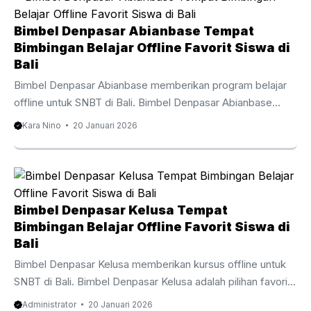
fokus dan mendalam. Pembelajaran offline membuat siswa
lebih terlibat, antusias, dan berani menghadapi tantangan
Bimbel Denpasar Abianbase Tempat
soal. Siswa dari sekolah negeri, swasta, hingga sekolah
Bimbingan Belajar Offline Favorit Siswa di
bertaraf internasional di Bali menyerahkan pembelajaran
Bali
mereka pada ...
Bimbel Denpasar Abianbase memberikan program belajar
offline untuk SNBT di Bali. Bimbel Denpasar Abianbase
dipilih oleh banyak siswa bagi siswa dan orang tua di Bali
Kara Nino
20 Januari 2026
yang mencari pendamping belajar akademik secara
langsung. Melalui program belajar langsung, Bimbel
Denpasar Abianbase meningkatkan pemahaman siswa
secara efektif. Pembelajaran offline membuat siswa lebih
terlibat, antusias, dan berani menghadapi tantangan soal.
Bimbel Denpasar Kelusa Tempat
Siswa dari sekolah publik, sekolah privat, hingga sekolah
Bimbingan Belajar Offline Favorit Siswa di
internasional di Bali mempercayakan proses belajarnya
Bali
kepada Bimbel Denpasar Abianbase. Bimbel ini
Bimbel Denpasar Kelusa memberikan kursus offline untuk
menawarkan program menyeluruh meliputi ...
SNBT di Bali. Bimbel Denpasar Kelusa adalah pilihan favorit
bagi pelajar dan orang tua di Bali yang mengin­ginkan
Administrator
20 Januari 2026