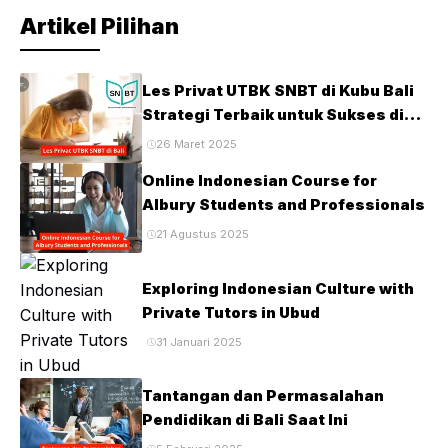
Artikel Pilihan
Les Privat UTBK SNBT di Kubu Bali
Strategi Terbaik untuk Sukses di
Ujian PTN
26 Maret 2025
Online Indonesian Course for
Albury Students and Professionals
21 Agustus 2025
Exploring Indonesian Culture with
Private Tutors in Ubud
31 Januari 2025
Tantangan dan Permasalahan
Pendidikan di Bali Saat Ini