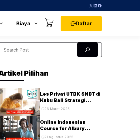
X
LinkedIn
Facebook
Daftar
Biaya
Search
Artikel Pilihan
Les Privat UTBK SNBT di
Kubu Bali Strategi
Terbaik untuk Sukses di
26 Maret 2025
Ujian PTN
Online Indonesian
Course for Albury
Students and
21 Agustus 2025