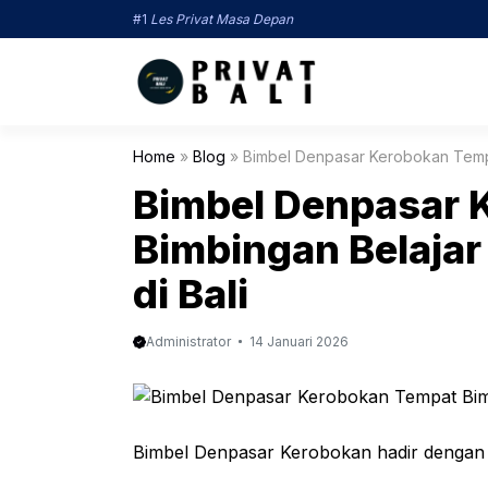
Langsung
#1
Les Privat Masa Depan
ke
isi
Home
»
Blog
»
Bimbel Denpasar Kerobokan Tempat 
Bimbel Denpasar 
Bimbingan Belajar 
di Bali
Administrator
14 Januari 2026
Bimbel Denpasar Kerobokan hadir dengan k