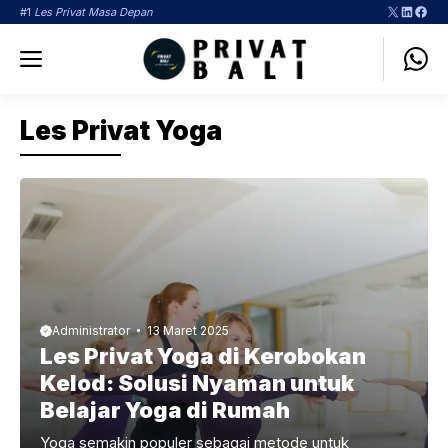
Langsung
X
LinkedI
Face
#1
Les Privat Masa Depan
ke
Menu
isi
Les Privat Yoga
Administrator
13 Maret 2025
Les Privat Yoga di Kerobokan
Kelod: Solusi Nyaman untuk
Belajar Yoga di Rumah
Yoga semakin populer sebagai metode untuk