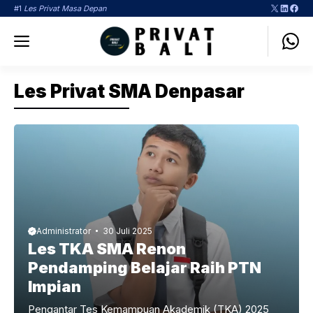
Langsung
X
LinkedI
Face
#1
Les Privat Masa Depan
ke
Menu
isi
Les Privat SMA Denpasar
Administrator
30 Juli 2025
Les TKA SMA Renon
Pendamping Belajar Raih PTN
Impian
Pengantar Tes Kemampuan Akademik (TKA) 2025