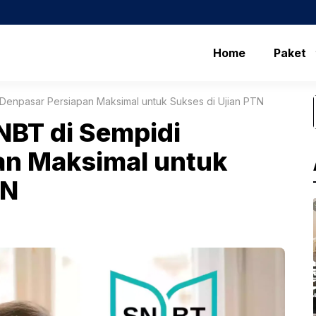
Home
Paket
 Denpasar Persiapan Maksimal untuk Sukses di Ujian PTN
NBT di Sempidi
an Maksimal untuk
TN