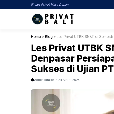
Langsung
#1
Les Privat Masa Depan
ke
isi
Home
»
Blog
»
Les Privat UTBK SNBT di Sempidi
Les Privat UTBK S
Denpasar Persiap
Sukses di Ujian P
Administrator
24 Maret 2025