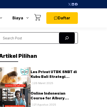
X
LinkedIn
Facebook
Daftar
Biaya
Search
Artikel Pilihan
Les Privat UTBK SNBT di
Kubu Bali Strategi
Terbaik untuk Sukses di
26 Maret 2025
Ujian PTN
Online Indonesian
Course for Albury
Students and
21 Agustus 2025