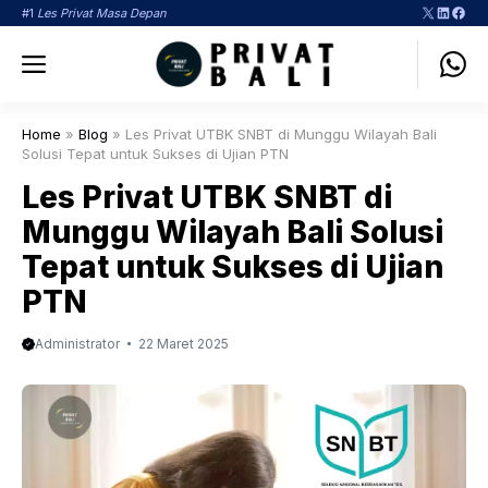
Langsung
X
LinkedI
Face
#1
Les Privat Masa Depan
ke
Menu
isi
Home
»
Blog
»
Les Privat UTBK SNBT di Munggu Wilayah Bali
Solusi Tepat untuk Sukses di Ujian PTN
Les Privat UTBK SNBT di
Munggu Wilayah Bali Solusi
Tepat untuk Sukses di Ujian
PTN
Administrator
22 Maret 2025