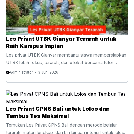
peluang diterima di perguruan tinggi negeri impian. Berbeda
dengan pembelajaran di kelas yang ...
Les Privat UTBK Gianyar Terarah untuk
Raih Kampus Impian
Les privat UTBK Gianyar membantu siswa mempersiapkan
UTBK lebih fokus, terarah, dan efektif bersama tutor
berpengalaman untuk meningkatkan peluang lolos PTN
Administrator
3 Juni 2026
impian. Les Privat UTBK Gianyar Terarah untuk Raih
Kampus Impian Persaingan masuk perguruan tinggi negeri
semakin ketat dari tahun ke tahun. Oleh karena itu, banyak
siswa mulai mencari metode belajar yang lebih efektif agar
mampu menghadapi ujian dengan percaya diri. Salah satu
Les Privat CPNS Bali untuk Lolos dan
pilihan yang semakin diminati adalah les privat UTBK
Tembus Tes Maksimal
Gianyar karena menawarkan pembelajaran yang lebih fokus,
Temukan Les Privat CPNS Bali dengan metode belajar
fleksibel, dan ...
terarah, materi lengkap, dan bimbingan intensif untuk lolos