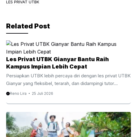
b
a
LES PRIVAT UTBK
o
m
o
Related Post
k
Les Privat UTBK Gianyar Bantu Raih
Kampus Impian Lebih Cepat
Persiapkan UTBK lebih percaya diri dengan les privat UTBK
Gianyar yang fleksibel, terarah, dan didampingi tutor
berpengalaman. Les Privat UTBK Gianyar Membantu
Reno Lira
25 Juli 2026
Persiapan UTBK Lebih Terarah Menghadapi Ujian Tulis
Berbasis Komputer membutuhkan persiapan yang matang,
strategi belajar yang tepat, serta pendampingan yang
sesuai dengan kebutuhan setiap siswa. Oleh karena itu, les
privat UTBK Gianyar menjadi pilihan yang semakin diminati
oleh siswa SMA dan lulusan yang ingin meningkatkan