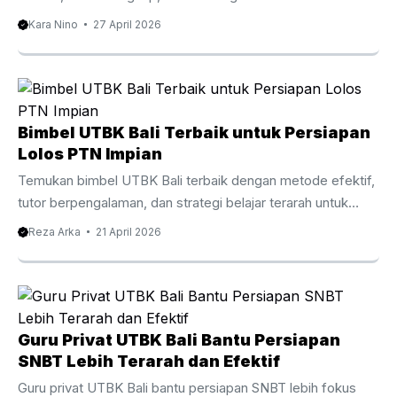
seleksi CPNS. Pengantar Les Privat CPNS Bali
Kara Nino
27 April 2026
Mempersiapkan diri untuk seleksi CPNS membutuhkan
strategi yang tepat dan latihan yang konsisten. Oleh karena
itu, banyak peserta kini memilih Les Privat CPNS Bali
sebagai cara efektif untuk meningkatkan peluang lolos.
Dengan persaingan yang semakin ketat setiap tahunnya,
Bimbel UTBK Bali Terbaik untuk Persiapan
belajar secara mandiri sering kali terasa kurang cukup. Di
Lolos PTN Impian
Bali, minat terhadap bimbingan privat CPNS terus
Temukan bimbel UTBK Bali terbaik dengan metode efektif,
meningkat. Hal ini ...
tutor berpengalaman, dan strategi belajar terarah untuk
lolos PTN impian. Baca panduan lengkapnya di sini.
Reza Arka
21 April 2026
Persaingan masuk perguruan tinggi negeri setiap tahun
semakin ketat. Oleh karena itu, banyak siswa mulai mencari
bimbel UTBK Bali sebagai langkah strategis untuk
meningkatkan peluang lolos. Dengan pendekatan belajar
yang tepat, materi terarah, dan bimbingan tutor
Guru Privat UTBK Bali Bantu Persiapan
berpengalaman, proses persiapan menjadi lebih efektif dan
SNBT Lebih Terarah dan Efektif
terukur. Selain itu, mengikuti bimbingan belajar khusus
Guru privat UTBK Bali bantu persiapan SNBT lebih fokus