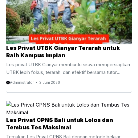
privat UTBK Gianyar menjadi pilihan yang semakin diminati
oleh siswa SMA dan lulusan yang ingin meningkatkan
peluang diterima di perguruan tinggi negeri impian. Berbeda
dengan pembelajaran di kelas yang ...
Les Privat UTBK Gianyar Terarah untuk
Raih Kampus Impian
Les privat UTBK Gianyar membantu siswa mempersiapkan
UTBK lebih fokus, terarah, dan efektif bersama tutor
berpengalaman untuk meningkatkan peluang lolos PTN
Administrator
3 Juni 2026
impian. Les Privat UTBK Gianyar Terarah untuk Raih
Kampus Impian Persaingan masuk perguruan tinggi negeri
semakin ketat dari tahun ke tahun. Oleh karena itu, banyak
siswa mulai mencari metode belajar yang lebih efektif agar
mampu menghadapi ujian dengan percaya diri. Salah satu
Les Privat CPNS Bali untuk Lolos dan
pilihan yang semakin diminati adalah les privat UTBK
Tembus Tes Maksimal
Gianyar karena menawarkan pembelajaran yang lebih fokus,
Temukan Les Privat CPNS Bali dengan metode belajar