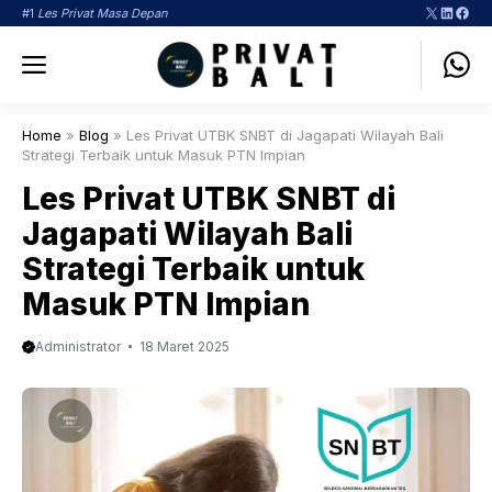
Langsung
X
LinkedI
Face
#1
Les Privat Masa Depan
ke
Menu
isi
Home
»
Blog
»
Les Privat UTBK SNBT di Jagapati Wilayah Bali
Strategi Terbaik untuk Masuk PTN Impian
Les Privat UTBK SNBT di
Jagapati Wilayah Bali
Strategi Terbaik untuk
Masuk PTN Impian
Administrator
18 Maret 2025