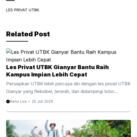
e
er
gr
b
a
LES PRIVAT UTBK
o
m
o
Related Post
k
Les Privat UTBK Gianyar Bantu Raih
Kampus Impian Lebih Cepat
Persiapkan UTBK lebih percaya diri dengan les privat UTBK
Gianyar yang fleksibel, terarah, dan didampingi tutor
berpengalaman. Les Privat UTBK Gianyar Membantu
Reno Lira
25 Juli 2026
Persiapan UTBK Lebih Terarah Menghadapi Ujian Tulis
Berbasis Komputer membutuhkan persiapan yang matang,
strategi belajar yang tepat, serta pendampingan yang
sesuai dengan kebutuhan setiap siswa. Oleh karena itu, les