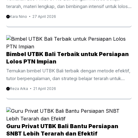
fleksibel, dan ...
terarah, materi lengkap, dan bimbingan intensif untuk lolos
seleksi CPNS. Pengantar Les Privat CPNS Bali
Kara Nino
27 April 2026
Mempersiapkan diri untuk seleksi CPNS membutuhkan
strategi yang tepat dan latihan yang konsisten. Oleh karena
itu, banyak peserta kini memilih Les Privat CPNS Bali
sebagai cara efektif untuk meningkatkan peluang lolos.
Dengan persaingan yang semakin ketat setiap tahunnya,
Bimbel UTBK Bali Terbaik untuk Persiapan
belajar secara mandiri sering kali terasa kurang cukup. Di
Lolos PTN Impian
Bali, minat terhadap bimbingan privat CPNS terus
Temukan bimbel UTBK Bali terbaik dengan metode efektif,
meningkat. Hal ini ...
tutor berpengalaman, dan strategi belajar terarah untuk
lolos PTN impian. Baca panduan lengkapnya di sini.
Reza Arka
21 April 2026
Persaingan masuk perguruan tinggi negeri setiap tahun
semakin ketat. Oleh karena itu, banyak siswa mulai mencari
bimbel UTBK Bali sebagai langkah strategis untuk
meningkatkan peluang lolos. Dengan pendekatan belajar
yang tepat, materi terarah, dan bimbingan tutor
Guru Privat UTBK Bali Bantu Persiapan
berpengalaman, proses persiapan menjadi lebih efektif dan
SNBT Lebih Terarah dan Efektif