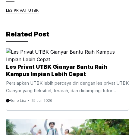
e
er
gr
b
a
LES PRIVAT UTBK
o
m
o
Related Post
k
Les Privat UTBK Gianyar Bantu Raih
Kampus Impian Lebih Cepat
Persiapkan UTBK lebih percaya diri dengan les privat UTBK
Gianyar yang fleksibel, terarah, dan didampingi tutor
berpengalaman. Les Privat UTBK Gianyar Membantu
Reno Lira
25 Juli 2026
Persiapan UTBK Lebih Terarah Menghadapi Ujian Tulis
Berbasis Komputer membutuhkan persiapan yang matang,
strategi belajar yang tepat, serta pendampingan yang
sesuai dengan kebutuhan setiap siswa. Oleh karena itu, les