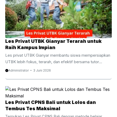
privat UTBK Gianyar menjadi pilihan yang semakin diminati
oleh siswa SMA dan lulusan yang ingin meningkatkan
peluang diterima di perguruan tinggi negeri impian. Berbeda
dengan pembelajaran di kelas yang ...
Les Privat UTBK Gianyar Terarah untuk
Raih Kampus Impian
Les privat UTBK Gianyar membantu siswa mempersiapkan
UTBK lebih fokus, terarah, dan efektif bersama tutor
berpengalaman untuk meningkatkan peluang lolos PTN
Administrator
3 Juni 2026
impian. Les Privat UTBK Gianyar Terarah untuk Raih
Kampus Impian Persaingan masuk perguruan tinggi negeri
semakin ketat dari tahun ke tahun. Oleh karena itu, banyak
siswa mulai mencari metode belajar yang lebih efektif agar
mampu menghadapi ujian dengan percaya diri. Salah satu
Les Privat CPNS Bali untuk Lolos dan
pilihan yang semakin diminati adalah les privat UTBK
Tembus Tes Maksimal
Gianyar karena menawarkan pembelajaran yang lebih fokus,
Temukan Les Privat CPNS Bali dengan metode belajar