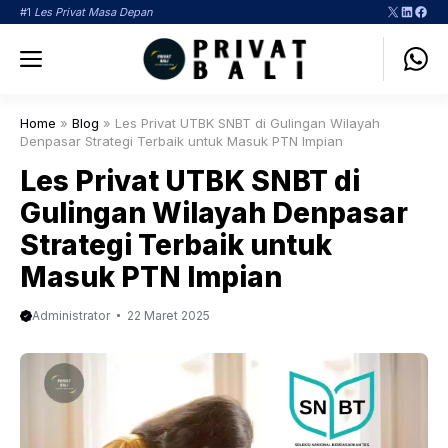
Langsung
X
LinkedI
Face
#1
Les Privat Masa Depan
ke
Menu
isi
Home
»
Blog
»
Les Privat UTBK SNBT di Gulingan Wilayah
Denpasar Strategi Terbaik untuk Masuk PTN Impian
Les Privat UTBK SNBT di
Gulingan Wilayah Denpasar
Strategi Terbaik untuk
Masuk PTN Impian
Administrator
22 Maret 2025