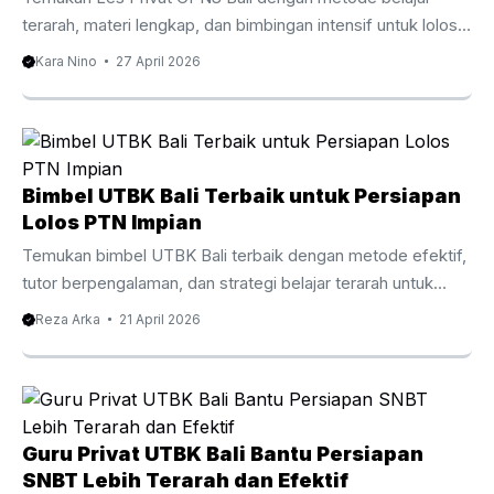
fleksibel, dan ...
terarah, materi lengkap, dan bimbingan intensif untuk lolos
seleksi CPNS. Pengantar Les Privat CPNS Bali
Kara Nino
27 April 2026
Mempersiapkan diri untuk seleksi CPNS membutuhkan
strategi yang tepat dan latihan yang konsisten. Oleh karena
itu, banyak peserta kini memilih Les Privat CPNS Bali
sebagai cara efektif untuk meningkatkan peluang lolos.
Dengan persaingan yang semakin ketat setiap tahunnya,
Bimbel UTBK Bali Terbaik untuk Persiapan
belajar secara mandiri sering kali terasa kurang cukup. Di
Lolos PTN Impian
Bali, minat terhadap bimbingan privat CPNS terus
Temukan bimbel UTBK Bali terbaik dengan metode efektif,
meningkat. Hal ini ...
tutor berpengalaman, dan strategi belajar terarah untuk
lolos PTN impian. Baca panduan lengkapnya di sini.
Reza Arka
21 April 2026
Persaingan masuk perguruan tinggi negeri setiap tahun
semakin ketat. Oleh karena itu, banyak siswa mulai mencari
bimbel UTBK Bali sebagai langkah strategis untuk
meningkatkan peluang lolos. Dengan pendekatan belajar
yang tepat, materi terarah, dan bimbingan tutor
Guru Privat UTBK Bali Bantu Persiapan
berpengalaman, proses persiapan menjadi lebih efektif dan
SNBT Lebih Terarah dan Efektif