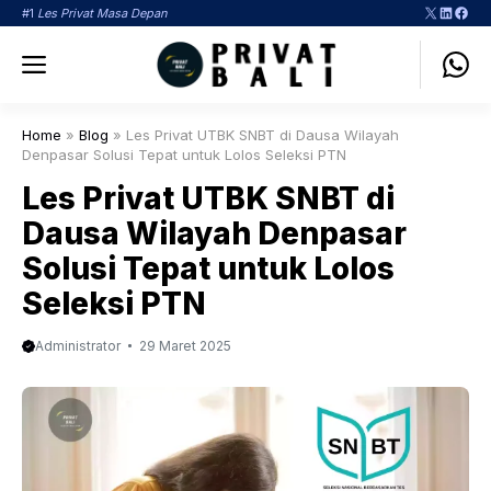
Langsung
X
LinkedI
Face
#1
Les Privat Masa Depan
ke
Menu
isi
Home
»
Blog
»
Les Privat UTBK SNBT di Dausa Wilayah
Denpasar Solusi Tepat untuk Lolos Seleksi PTN
Les Privat UTBK SNBT di
Dausa Wilayah Denpasar
Solusi Tepat untuk Lolos
Seleksi PTN
Administrator
29 Maret 2025