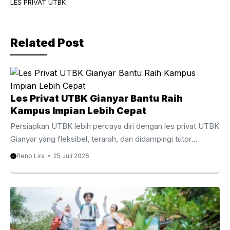
b
a
LES PRIVAT UTBK
o
m
o
Related Post
k
Les Privat UTBK Gianyar Bantu Raih
Kampus Impian Lebih Cepat
Persiapkan UTBK lebih percaya diri dengan les privat UTBK
Gianyar yang fleksibel, terarah, dan didampingi tutor
berpengalaman. Les Privat UTBK Gianyar Membantu
Reno Lira
25 Juli 2026
Persiapan UTBK Lebih Terarah Menghadapi Ujian Tulis
Berbasis Komputer membutuhkan persiapan yang matang,
strategi belajar yang tepat, serta pendampingan yang
sesuai dengan kebutuhan setiap siswa. Oleh karena itu, les
privat UTBK Gianyar menjadi pilihan yang semakin diminati
oleh siswa SMA dan lulusan yang ingin meningkatkan