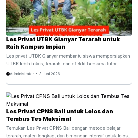
peluang diterima di perguruan tinggi negeri impian. Berbeda
dengan pembelajaran di kelas yang ...
Les Privat UTBK Gianyar Terarah untuk
Raih Kampus Impian
Les privat UTBK Gianyar membantu siswa mempersiapkan
UTBK lebih fokus, terarah, dan efektif bersama tutor
berpengalaman untuk meningkatkan peluang lolos PTN
Administrator
3 Juni 2026
impian. Les Privat UTBK Gianyar Terarah untuk Raih
Kampus Impian Persaingan masuk perguruan tinggi negeri
semakin ketat dari tahun ke tahun. Oleh karena itu, banyak
siswa mulai mencari metode belajar yang lebih efektif agar
mampu menghadapi ujian dengan percaya diri. Salah satu
Les Privat CPNS Bali untuk Lolos dan
pilihan yang semakin diminati adalah les privat UTBK
Tembus Tes Maksimal
Gianyar karena menawarkan pembelajaran yang lebih fokus,
Temukan Les Privat CPNS Bali dengan metode belajar
fleksibel, dan ...
terarah, materi lengkap, dan bimbingan intensif untuk lolos