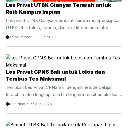
Les Privat UTBK Gianyar Terarah untuk
Raih Kampus Impian
Les privat UTBK Gianyar membantu siswa mempersiapkan
UTBK lebih fokus, terarah, dan efektif bersama tutor
berpengalaman untuk meningkatkan peluang lolos PTN
Administrator
3 Juni 2026
impian. Les Privat UTBK Gianyar Terarah untuk Raih
Kampus Impian Persaingan masuk perguruan tinggi negeri
semakin ketat dari tahun ke tahun. Oleh karena itu, banyak
siswa mulai mencari metode belajar yang lebih efektif agar
mampu menghadapi ujian dengan percaya diri. Salah satu
Les Privat CPNS Bali untuk Lolos dan
pilihan yang semakin diminati adalah les privat UTBK
Tembus Tes Maksimal
Gianyar karena menawarkan pembelajaran yang lebih fokus,
Temukan Les Privat CPNS Bali dengan metode belajar
fleksibel, dan ...
terarah, materi lengkap, dan bimbingan intensif untuk lolos
seleksi CPNS. Pengantar Les Privat CPNS Bali
Kara Nino
27 April 2026
Mempersiapkan diri untuk seleksi CPNS membutuhkan
strategi yang tepat dan latihan yang konsisten. Oleh karena
itu, banyak peserta kini memilih Les Privat CPNS Bali