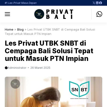
Langsung
X
LinkedI
Face
#1
Les Privat Masa Depan
ke
Menu
isi
Home
»
Blog
»
Les Privat UTBK SNBT di Cempaga Bali Solusi
Tepat untuk Masuk PTN Impian
Les Privat UTBK SNBT di
Cempaga Bali Solusi Tepat
untuk Masuk PTN Impian
Administrator
26 Maret 2025