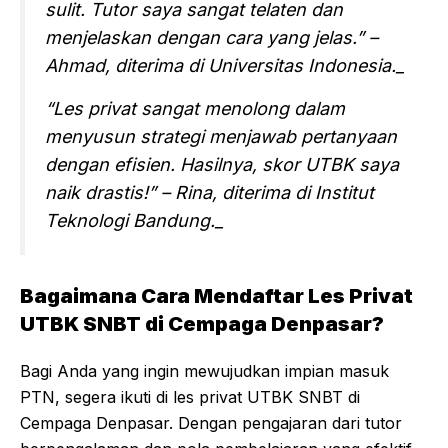
sulit. Tutor saya sangat telaten dan
menjelaskan dengan cara yang jelas.” –
Ahmad, diterima di Universitas Indonesia._
“Les privat sangat menolong dalam
menyusun strategi menjawab pertanyaan
dengan efisien. Hasilnya, skor UTBK saya
naik drastis!” – Rina, diterima di Institut
Teknologi Bandung._
Bagaimana Cara Mendaftar Les Privat
UTBK SNBT di Cempaga Denpasar?
Bagi Anda yang ingin mewujudkan impian masuk
PTN, segera ikuti di les privat UTBK SNBT di
Cempaga Denpasar. Dengan pengajaran dari tutor