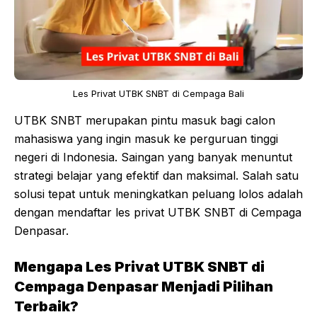
Les Privat UTBK SNBT di Cempaga Bali
UTBK SNBT merupakan pintu masuk bagi calon
mahasiswa yang ingin masuk ke perguruan tinggi
negeri di Indonesia. Saingan yang banyak menuntut
strategi belajar yang efektif dan maksimal. Salah satu
solusi tepat untuk meningkatkan peluang lolos adalah
dengan mendaftar les privat UTBK SNBT di Cempaga
Denpasar.
Mengapa Les Privat UTBK SNBT di
Cempaga Denpasar Menjadi Pilihan
Terbaik?