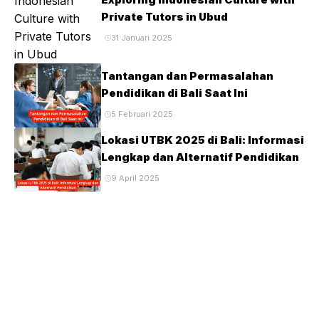
Private Tutors in Ubud
31 Januari 2025
Tantangan dan Permasalahan
Pendidikan di Bali Saat Ini
5 Februari 2025
Lokasi UTBK 2025 di Bali: Informasi
Lengkap dan Alternatif Pendidikan
9 April 2025