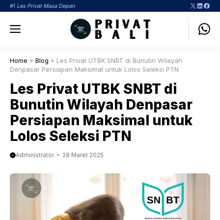
Langsung
X
LinkedI
Face
#1
Les Privat Masa Depan
ke
Menu
isi
Home
»
Blog
»
Les Privat UTBK SNBT di Bunutin Wilayah
Denpasar Persiapan Maksimal untuk Lolos Seleksi PTN
Les Privat UTBK SNBT di
Bunutin Wilayah Denpasar
Persiapan Maksimal untuk
Lolos Seleksi PTN
Administrator
28 Maret 2025