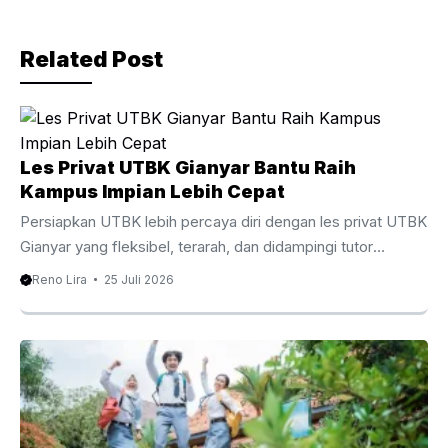
o
m
o
Related Post
k
Les Privat UTBK Gianyar Bantu Raih
Kampus Impian Lebih Cepat
Persiapkan UTBK lebih percaya diri dengan les privat UTBK
Gianyar yang fleksibel, terarah, dan didampingi tutor
berpengalaman. Les Privat UTBK Gianyar Membantu
Reno Lira
25 Juli 2026
Persiapan UTBK Lebih Terarah Menghadapi Ujian Tulis
Berbasis Komputer membutuhkan persiapan yang matang,
strategi belajar yang tepat, serta pendampingan yang
sesuai dengan kebutuhan setiap siswa. Oleh karena itu, les
privat UTBK Gianyar menjadi pilihan yang semakin diminati
oleh siswa SMA dan lulusan yang ingin meningkatkan
peluang diterima di perguruan tinggi negeri impian. Berbeda