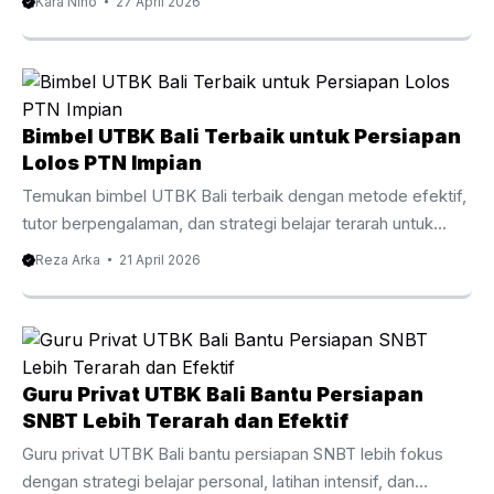
Kara Nino
27 April 2026
Mempersiapkan diri untuk seleksi CPNS membutuhkan
strategi yang tepat dan latihan yang konsisten. Oleh karena
itu, banyak peserta kini memilih Les Privat CPNS Bali
sebagai cara efektif untuk meningkatkan peluang lolos.
Dengan persaingan yang semakin ketat setiap tahunnya,
Bimbel UTBK Bali Terbaik untuk Persiapan
belajar secara mandiri sering kali terasa kurang cukup. Di
Lolos PTN Impian
Bali, minat terhadap bimbingan privat CPNS terus
Temukan bimbel UTBK Bali terbaik dengan metode efektif,
meningkat. Hal ini ...
tutor berpengalaman, dan strategi belajar terarah untuk
lolos PTN impian. Baca panduan lengkapnya di sini.
Reza Arka
21 April 2026
Persaingan masuk perguruan tinggi negeri setiap tahun
semakin ketat. Oleh karena itu, banyak siswa mulai mencari
bimbel UTBK Bali sebagai langkah strategis untuk
meningkatkan peluang lolos. Dengan pendekatan belajar
yang tepat, materi terarah, dan bimbingan tutor
Guru Privat UTBK Bali Bantu Persiapan
berpengalaman, proses persiapan menjadi lebih efektif dan
SNBT Lebih Terarah dan Efektif
terukur. Selain itu, mengikuti bimbingan belajar khusus
Guru privat UTBK Bali bantu persiapan SNBT lebih fokus
UTBK di Bali membantu siswa memahami pola ...
dengan strategi belajar personal, latihan intensif, dan