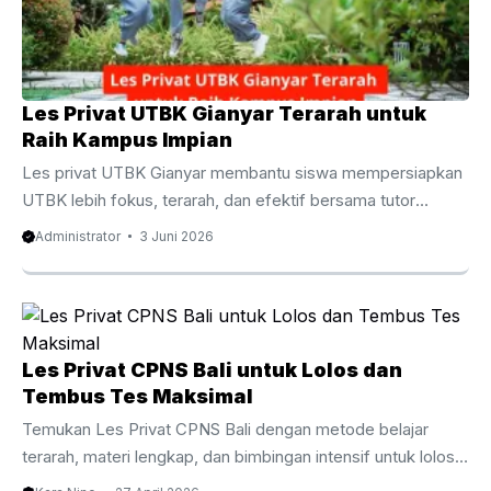
dengan pembelajaran di kelas yang ...
Les Privat UTBK Gianyar Terarah untuk
Raih Kampus Impian
Les privat UTBK Gianyar membantu siswa mempersiapkan
UTBK lebih fokus, terarah, dan efektif bersama tutor
berpengalaman untuk meningkatkan peluang lolos PTN
Administrator
3 Juni 2026
impian. Les Privat UTBK Gianyar Terarah untuk Raih
Kampus Impian Persaingan masuk perguruan tinggi negeri
semakin ketat dari tahun ke tahun. Oleh karena itu, banyak
siswa mulai mencari metode belajar yang lebih efektif agar
mampu menghadapi ujian dengan percaya diri. Salah satu
Les Privat CPNS Bali untuk Lolos dan
pilihan yang semakin diminati adalah les privat UTBK
Tembus Tes Maksimal
Gianyar karena menawarkan pembelajaran yang lebih fokus,
Temukan Les Privat CPNS Bali dengan metode belajar
fleksibel, dan ...
terarah, materi lengkap, dan bimbingan intensif untuk lolos
seleksi CPNS. Pengantar Les Privat CPNS Bali