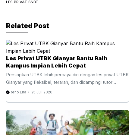
b
a
LES PRIVAT SNBT
o
m
o
Related Post
k
Les Privat UTBK Gianyar Bantu Raih
Kampus Impian Lebih Cepat
Persiapkan UTBK lebih percaya diri dengan les privat UTBK
Gianyar yang fleksibel, terarah, dan didampingi tutor
berpengalaman. Les Privat UTBK Gianyar Membantu
Reno Lira
25 Juli 2026
Persiapan UTBK Lebih Terarah Menghadapi Ujian Tulis
Berbasis Komputer membutuhkan persiapan yang matang,
strategi belajar yang tepat, serta pendampingan yang
sesuai dengan kebutuhan setiap siswa. Oleh karena itu, les
privat UTBK Gianyar menjadi pilihan yang semakin diminati
oleh siswa SMA dan lulusan yang ingin meningkatkan