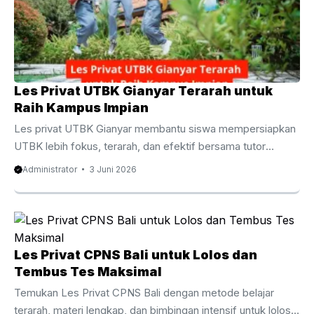
peluang diterima di perguruan tinggi negeri impian. Berbeda
dengan pembelajaran di kelas yang ...
Les Privat UTBK Gianyar Terarah untuk
Raih Kampus Impian
Les privat UTBK Gianyar membantu siswa mempersiapkan
UTBK lebih fokus, terarah, dan efektif bersama tutor
berpengalaman untuk meningkatkan peluang lolos PTN
Administrator
3 Juni 2026
impian. Les Privat UTBK Gianyar Terarah untuk Raih
Kampus Impian Persaingan masuk perguruan tinggi negeri
semakin ketat dari tahun ke tahun. Oleh karena itu, banyak
siswa mulai mencari metode belajar yang lebih efektif agar
mampu menghadapi ujian dengan percaya diri. Salah satu
Les Privat CPNS Bali untuk Lolos dan
pilihan yang semakin diminati adalah les privat UTBK
Tembus Tes Maksimal
Gianyar karena menawarkan pembelajaran yang lebih fokus,
Temukan Les Privat CPNS Bali dengan metode belajar
fleksibel, dan ...
terarah, materi lengkap, dan bimbingan intensif untuk lolos