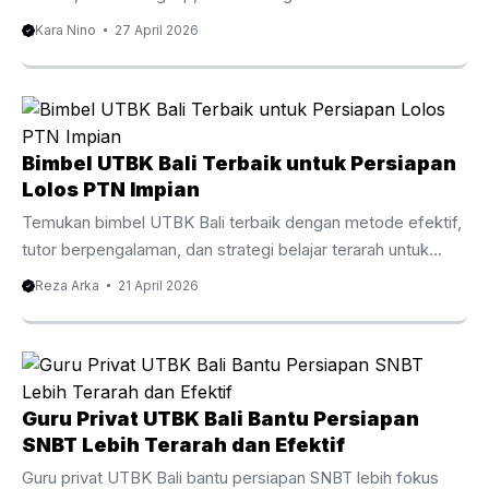
seleksi CPNS. Pengantar Les Privat CPNS Bali
Kara Nino
27 April 2026
Mempersiapkan diri untuk seleksi CPNS membutuhkan
strategi yang tepat dan latihan yang konsisten. Oleh karena
itu, banyak peserta kini memilih Les Privat CPNS Bali
sebagai cara efektif untuk meningkatkan peluang lolos.
Dengan persaingan yang semakin ketat setiap tahunnya,
Bimbel UTBK Bali Terbaik untuk Persiapan
belajar secara mandiri sering kali terasa kurang cukup. Di
Lolos PTN Impian
Bali, minat terhadap bimbingan privat CPNS terus
Temukan bimbel UTBK Bali terbaik dengan metode efektif,
meningkat. Hal ini ...
tutor berpengalaman, dan strategi belajar terarah untuk
lolos PTN impian. Baca panduan lengkapnya di sini.
Reza Arka
21 April 2026
Persaingan masuk perguruan tinggi negeri setiap tahun
semakin ketat. Oleh karena itu, banyak siswa mulai mencari
bimbel UTBK Bali sebagai langkah strategis untuk
meningkatkan peluang lolos. Dengan pendekatan belajar
yang tepat, materi terarah, dan bimbingan tutor
Guru Privat UTBK Bali Bantu Persiapan
berpengalaman, proses persiapan menjadi lebih efektif dan
SNBT Lebih Terarah dan Efektif
terukur. Selain itu, mengikuti bimbingan belajar khusus
Guru privat UTBK Bali bantu persiapan SNBT lebih fokus