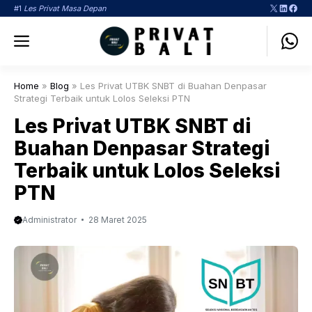
Langsung
X
LinkedI
Face
#1
Les Privat Masa Depan
ke
Menu
isi
Home
»
Blog
»
Les Privat UTBK SNBT di Buahan Denpasar
Strategi Terbaik untuk Lolos Seleksi PTN
Les Privat UTBK SNBT di
Buahan Denpasar Strategi
Terbaik untuk Lolos Seleksi
PTN
Administrator
28 Maret 2025