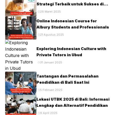
Strategi Terbaik untuk Sukses di
Ujian PTN
26 Maret 2025
Online Indonesian Course for
Albury Students and Professionals
21 Agustus 2025
Exploring Indonesian Culture with
Private Tutors in Ubud
31 Januari 2025
Tantangan dan Permasalahan
Pendidikan di Bali Saat Ini
5 Februari 2025
Lokasi UTBK 2025 di Bali: Informasi
Lengkap dan Alternatif Pendidikan
9 April 2025