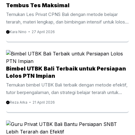
pilihan yang semakin diminati adalah les privat UTBK
Tembus Tes Maksimal
Gianyar karena menawarkan pembelajaran yang lebih fokus,
Temukan Les Privat CPNS Bali dengan metode belajar
fleksibel, dan ...
terarah, materi lengkap, dan bimbingan intensif untuk lolos
seleksi CPNS. Pengantar Les Privat CPNS Bali
Kara Nino
27 April 2026
Mempersiapkan diri untuk seleksi CPNS membutuhkan
strategi yang tepat dan latihan yang konsisten. Oleh karena
itu, banyak peserta kini memilih Les Privat CPNS Bali
sebagai cara efektif untuk meningkatkan peluang lolos.
Dengan persaingan yang semakin ketat setiap tahunnya,
Bimbel UTBK Bali Terbaik untuk Persiapan
belajar secara mandiri sering kali terasa kurang cukup. Di
Lolos PTN Impian
Bali, minat terhadap bimbingan privat CPNS terus
Temukan bimbel UTBK Bali terbaik dengan metode efektif,
meningkat. Hal ini ...
tutor berpengalaman, dan strategi belajar terarah untuk
lolos PTN impian. Baca panduan lengkapnya di sini.
Reza Arka
21 April 2026
Persaingan masuk perguruan tinggi negeri setiap tahun
semakin ketat. Oleh karena itu, banyak siswa mulai mencari
bimbel UTBK Bali sebagai langkah strategis untuk
meningkatkan peluang lolos. Dengan pendekatan belajar