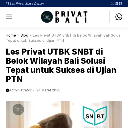
Langsung
X
LinkedI
Face
#1
Les Privat Masa Depan
ke
Menu
isi
Home
»
Blog
»
Les Privat UTBK SNBT di Belok Wilayah Bali Solusi
Tepat untuk Sukses di Ujian PTN
Les Privat UTBK SNBT di
Belok Wilayah Bali Solusi
Tepat untuk Sukses di Ujian
PTN
Administrator
24 Maret 2025