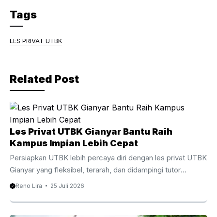
c
itt
e
Tags
e
er
gr
b
a
LES PRIVAT UTBK
o
m
o
Related Post
k
Les Privat UTBK Gianyar Bantu Raih
Kampus Impian Lebih Cepat
Persiapkan UTBK lebih percaya diri dengan les privat UTBK
Gianyar yang fleksibel, terarah, dan didampingi tutor
berpengalaman. Les Privat UTBK Gianyar Membantu
Reno Lira
25 Juli 2026
Persiapan UTBK Lebih Terarah Menghadapi Ujian Tulis
Berbasis Komputer membutuhkan persiapan yang matang,