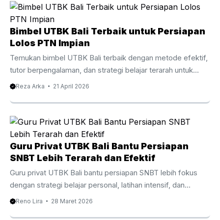
itu, banyak peserta kini memilih Les Privat CPNS Bali
sebagai cara efektif untuk meningkatkan peluang lolos.
Dengan persaingan yang semakin ketat setiap tahunnya,
Bimbel UTBK Bali Terbaik untuk Persiapan
belajar secara mandiri sering kali terasa kurang cukup. Di
Lolos PTN Impian
Bali, minat terhadap bimbingan privat CPNS terus
Temukan bimbel UTBK Bali terbaik dengan metode efektif,
meningkat. Hal ini ...
tutor berpengalaman, dan strategi belajar terarah untuk
lolos PTN impian. Baca panduan lengkapnya di sini.
Reza Arka
21 April 2026
Persaingan masuk perguruan tinggi negeri setiap tahun
semakin ketat. Oleh karena itu, banyak siswa mulai mencari
bimbel UTBK Bali sebagai langkah strategis untuk
meningkatkan peluang lolos. Dengan pendekatan belajar
yang tepat, materi terarah, dan bimbingan tutor
Guru Privat UTBK Bali Bantu Persiapan
berpengalaman, proses persiapan menjadi lebih efektif dan
SNBT Lebih Terarah dan Efektif
terukur. Selain itu, mengikuti bimbingan belajar khusus
Guru privat UTBK Bali bantu persiapan SNBT lebih fokus
UTBK di Bali membantu siswa memahami pola ...
dengan strategi belajar personal, latihan intensif, dan
pendampingan berpengalaman. Persaingan masuk
Reno Lira
28 Maret 2026
perguruan tinggi negeri semakin ketat setiap tahun. Oleh