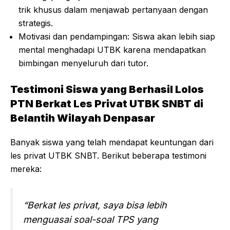
trik khusus dalam menjawab pertanyaan dengan
strategis.
Motivasi dan pendampingan: Siswa akan lebih siap
mental menghadapi UTBK karena mendapatkan
bimbingan menyeluruh dari tutor.
Testimoni Siswa yang Berhasil Lolos
PTN Berkat Les Privat UTBK SNBT di
Belantih Wilayah Denpasar
Banyak siswa yang telah mendapat keuntungan dari
les privat UTBK SNBT. Berikut beberapa testimoni
mereka:
“Berkat les privat, saya bisa lebih
menguasai soal-soal TPS yang