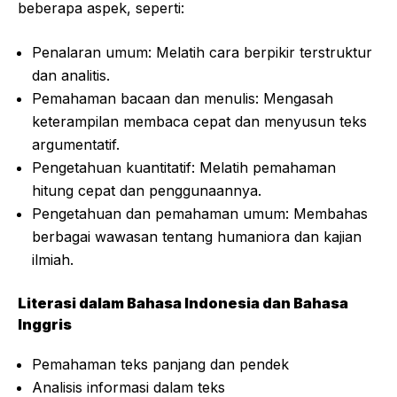
beberapa aspek, seperti:
Penalaran umum: Melatih cara berpikir terstruktur
dan analitis.
Pemahaman bacaan dan menulis: Mengasah
keterampilan membaca cepat dan menyusun teks
argumentatif.
Pengetahuan kuantitatif: Melatih pemahaman
hitung cepat dan penggunaannya.
Pengetahuan dan pemahaman umum: Membahas
berbagai wawasan tentang humaniora dan kajian
ilmiah.
Literasi dalam Bahasa Indonesia dan Bahasa
Inggris
Pemahaman teks panjang dan pendek
Analisis informasi dalam teks