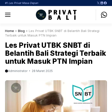
Langsung
X
LinkedI
Face
#1
Les Privat Masa Depan
ke
Menu
isi
Home
»
Blog
»
Les Privat UTBK SNBT di Belantih Bali Strategi
Terbaik untuk Masuk PTN Impian
Les Privat UTBK SNBT di
Belantih Bali Strategi Terbaik
untuk Masuk PTN Impian
Administrator
28 Maret 2025