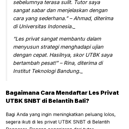
sebelumnya terasa sulit. Tutor saya
sangat sabar dan menjelaskan dengan
cara yang sederhana.” – Ahmad, diterima
di Universitas Indonesia._
“Les privat sangat membantu dalam
menyusun strategi menghadapi ujian
dengan cepat. Hasilnya, skor UTBK saya
bertambah pesat!” – Rina, diterima di
Institut Teknologi Bandung._
Bagaimana Cara Mendaftar Les Privat
UTBK SNBT di Belantih Bali?
Bagi Anda yang ingin meningkatkan peluang lolos,
segera ikuti di les privat UTBK SNBT di Belantih