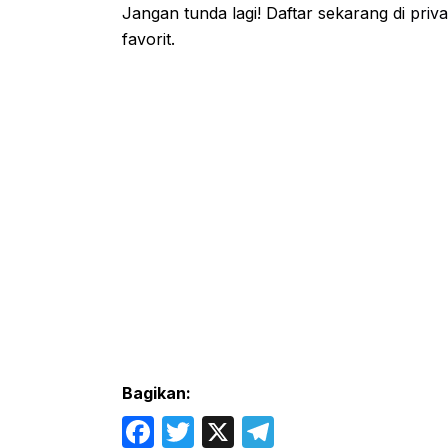
Jangan tunda lagi! Daftar sekarang di
priva
favorit.
Bagikan:
F
T
X
T