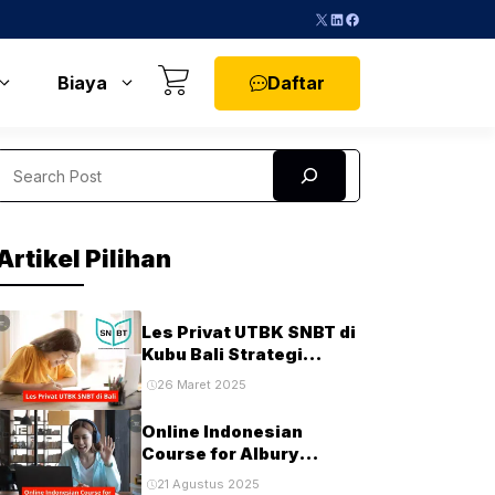
X
LinkedIn
Facebook
Daftar
Biaya
Search
Artikel Pilihan
Les Privat UTBK SNBT di
Kubu Bali Strategi
Terbaik untuk Sukses di
26 Maret 2025
Ujian PTN
Online Indonesian
Course for Albury
Students and
21 Agustus 2025