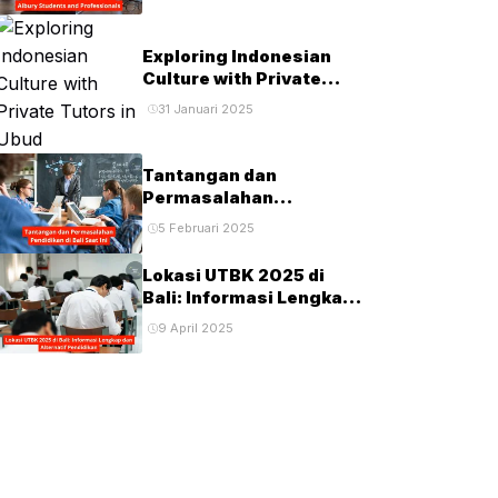
Professionals
Exploring Indonesian
Culture with Private
Tutors in Ubud
31 Januari 2025
Tantangan dan
Permasalahan
Pendidikan di Bali Saat
5 Februari 2025
Ini
Lokasi UTBK 2025 di
Bali: Informasi Lengkap
dan Alternatif
9 April 2025
Pendidikan