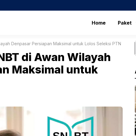
Home
Paket
layah Denpasar Persiapan Maksimal untuk Lolos Seleksi PTN
SNBT di Awan Wilayah
an Maksimal untuk