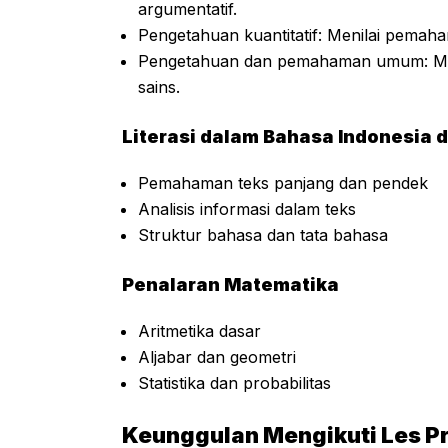
argumentatif.
Pengetahuan kuantitatif: Menilai pemah
Pengetahuan dan pemahaman umum: Menc
sains.
Literasi dalam Bahasa Indonesia 
Pemahaman teks panjang dan pendek
Analisis informasi dalam teks
Struktur bahasa dan tata bahasa
Penalaran Matematika
Aritmetika dasar
Aljabar dan geometri
Statistika dan probabilitas
Keunggulan Mengikuti Les P