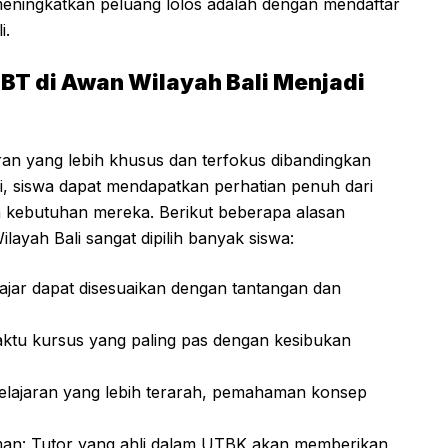
k meningkatkan peluang lolos adalah dengan mendaftar
i.
BT di Awan Wilayah Bali Menjadi
an yang lebih khusus dan terfokus dibandingkan
di, siswa dapat mendapatkan perhatian penuh dari
an kebutuhan mereka. Berikut beberapa alasan
yah Bali sangat dipilih banyak siswa:
ajar dapat disesuaikan dengan tantangan dan
 waktu kursus yang paling pas dengan kesibukan
mbelajaran yang lebih terarah, pemahaman konsep
man: Tutor yang ahli dalam UTBK akan memberikan