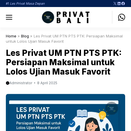
Langsung
X
LinkedI
Face
#1
Les Privat Masa Depan
ke
Menu
isi
Home
»
Blog
»
Les Privat UM PTN PTS PTK: Persiapan Maksimal
untuk Lolos Ujian Masuk Favorit
Les Privat UM PTN PTS PTK:
Persiapan Maksimal untuk
Lolos Ujian Masuk Favorit
Administrator
8 April 2025