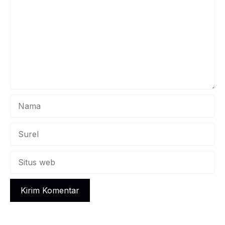
kelas besar. Siswa dapat bertanya lebih leluasa dan ...
Nama
Surel
Situs
web