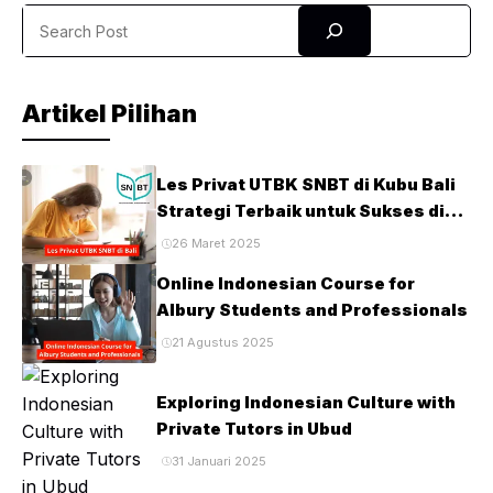
Search
Artikel Pilihan
Les Privat UTBK SNBT di Kubu Bali
Strategi Terbaik untuk Sukses di
Ujian PTN
26 Maret 2025
Online Indonesian Course for
Albury Students and Professionals
21 Agustus 2025
Exploring Indonesian Culture with
Private Tutors in Ubud
31 Januari 2025