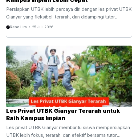
Persiapkan UTBK lebih percaya diri dengan les privat UTBK
Gianyar yang fleksibel, terarah, dan didampingi tutor
berpengalaman. Les Privat UTBK Gianyar Membantu
Reno Lira
25 Juli 2026
Persiapan UTBK Lebih Terarah Menghadapi Ujian Tulis
Berbasis Komputer membutuhkan persiapan yang matang,
strategi belajar yang tepat, serta pendampingan yang
sesuai dengan kebutuhan setiap siswa. Oleh karena itu, les
privat UTBK Gianyar menjadi pilihan yang semakin diminati
oleh siswa SMA dan lulusan yang ingin meningkatkan
peluang diterima di perguruan tinggi negeri impian. Berbeda
dengan pembelajaran di kelas yang ...
Les Privat UTBK Gianyar Terarah untuk
Raih Kampus Impian
Les privat UTBK Gianyar membantu siswa mempersiapkan
UTBK lebih fokus, terarah, dan efektif bersama tutor