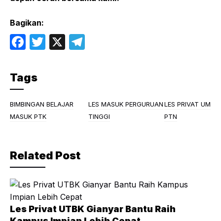
Bagikan:
F
T
X
T
a
w
el
c
itt
e
Tags
e
er
gr
b
a
BIMBINGAN BELAJAR
LES MASUK PERGURUAN
LES PRIVAT UM
o
m
MASUK PTK
TINGGI
PTN
o
k
Related Post
Les Privat UTBK Gianyar Bantu Raih
Kampus Impian Lebih Cepat