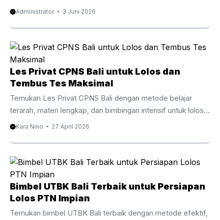
berpengalaman untuk meningkatkan peluang lolos PTN
Administrator
3 Juni 2026
impian. Les Privat UTBK Gianyar Terarah untuk Raih
Kampus Impian Persaingan masuk perguruan tinggi negeri
semakin ketat dari tahun ke tahun. Oleh karena itu, banyak
siswa mulai mencari metode belajar yang lebih efektif agar
mampu menghadapi ujian dengan percaya diri. Salah satu
Les Privat CPNS Bali untuk Lolos dan
pilihan yang semakin diminati adalah les privat UTBK
Tembus Tes Maksimal
Gianyar karena menawarkan pembelajaran yang lebih fokus,
Temukan Les Privat CPNS Bali dengan metode belajar
fleksibel, dan ...
terarah, materi lengkap, dan bimbingan intensif untuk lolos
seleksi CPNS. Pengantar Les Privat CPNS Bali
Kara Nino
27 April 2026
Mempersiapkan diri untuk seleksi CPNS membutuhkan
strategi yang tepat dan latihan yang konsisten. Oleh karena
itu, banyak peserta kini memilih Les Privat CPNS Bali
sebagai cara efektif untuk meningkatkan peluang lolos.
Dengan persaingan yang semakin ketat setiap tahunnya,
Bimbel UTBK Bali Terbaik untuk Persiapan
belajar secara mandiri sering kali terasa kurang cukup. Di
Lolos PTN Impian
Bali, minat terhadap bimbingan privat CPNS terus
Temukan bimbel UTBK Bali terbaik dengan metode efektif,