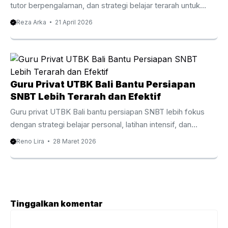
meningkat. Hal ini ...
tutor berpengalaman, dan strategi belajar terarah untuk
lolos PTN impian. Baca panduan lengkapnya di sini.
Reza Arka
21 April 2026
Persaingan masuk perguruan tinggi negeri setiap tahun
semakin ketat. Oleh karena itu, banyak siswa mulai mencari
bimbel UTBK Bali sebagai langkah strategis untuk
meningkatkan peluang lolos. Dengan pendekatan belajar
yang tepat, materi terarah, dan bimbingan tutor
Guru Privat UTBK Bali Bantu Persiapan
berpengalaman, proses persiapan menjadi lebih efektif dan
SNBT Lebih Terarah dan Efektif
terukur. Selain itu, mengikuti bimbingan belajar khusus
Guru privat UTBK Bali bantu persiapan SNBT lebih fokus
UTBK di Bali membantu siswa memahami pola ...
dengan strategi belajar personal, latihan intensif, dan
pendampingan berpengalaman. Persaingan masuk
Reno Lira
28 Maret 2026
perguruan tinggi negeri semakin ketat setiap tahun. Oleh
karena itu banyak siswa mulai mencari guru privat UTBK
Bali agar persiapan belajar menjadi lebih fokus dan terarah.
Bimbingan personal membantu siswa memahami materi
lebih cepat sekaligus meningkatkan kepercayaan diri
Tinggalkan komentar
menghadapi ujian. Selain itu belajar bersama guru privat
Komentar
memberikan pengalaman belajar yang berbeda dibanding