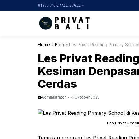
Langsung
#1
Les Privat Masa Depan
ke
isi
Home
»
Blog
»
Les Privat Reading Primary Schoo
Les Privat Reading
Kesiman Denpasar
Cerdas
Administrator
4 Oktober 2025
Les Privat Read
Temukan program Les Privat Reading Prim