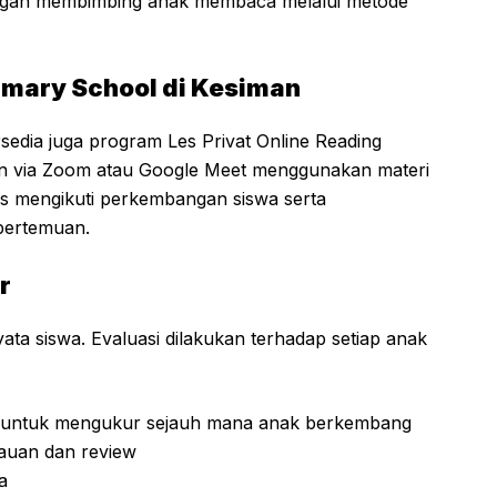
ngah membimbing anak membaca melalui metode
rimary School di Kesiman
sedia juga program Les Privat Online Reading
kan via Zoom atau Google Meet menggunakan materi
erus mengikuti perkembangan siswa serta
pertemuan.
r
yata siswa. Evaluasi dilakukan terhadap setiap anak
an untuk mengukur sejauh mana anak berkembang
tauan dan review
a