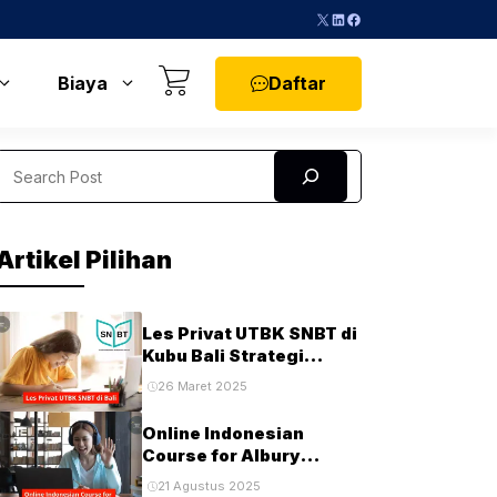
X
LinkedIn
Facebook
Daftar
Biaya
Search
Artikel Pilihan
Les Privat UTBK SNBT di
Kubu Bali Strategi
Terbaik untuk Sukses di
26 Maret 2025
Ujian PTN
Online Indonesian
Course for Albury
Students and
21 Agustus 2025