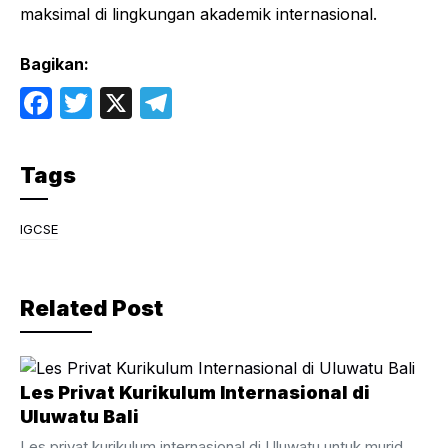
maksimal di lingkungan akademik internasional.
Bagikan:
F
T
X
T
a
w
el
c
itt
e
Tags
e
er
gr
b
a
IGCSE
o
m
o
Related Post
k
Les Privat Kurikulum Internasional di
Uluwatu Bali
Les privat kurikulum internasional di Uluwatu untuk murid