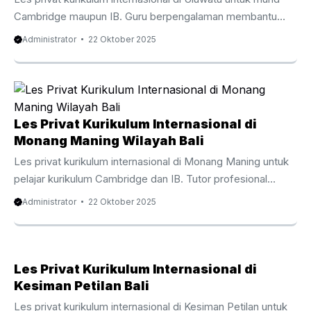
Cambridge maupun IB. Guru berpengalaman membantu
anak memahami konsep akademik global dengan
Administrator
22 Oktober 2025
pendekatan privat yang efektif dan nyaman di rumah.
Pendidikan Internasional di Uluwatu dalam Menghadapi
Tantangan Zaman Uluwatu kini menjadi daerah dengan
perkembangan pesat sekolah berstandar internasional di
Indonesia. Sekolah-sekolah seperti Green School, Canggu
Les Privat Kurikulum Internasional di
Community School, Dyatmika, dan AIS menyediakan
Monang Maning Wilayah Bali
kurikulum Cambridge dan IB dengan penekanan pada
Les privat kurikulum internasional di Monang Maning untuk
kemampuan berpikir kritis, penelitian, dan analisis. Meski
pelajar kurikulum Cambridge dan IB. Tutor profesional
begitu, sistem belajar ini tidak selalu mudah ...
membantu anak memahami konsep akademik global
Administrator
22 Oktober 2025
dengan metode belajar personal dan efisien di rumah.
Pendidikan Internasional di Monang Maning dan Tantangan
Dunia Pendidikan Modern Monang Maning kini menjadi
wilayah dengan peningkatan signifikan sekolah internasional
Les Privat Kurikulum Internasional di
di Indonesia. Sekolah-sekolah seperti Green School,
Kesiman Petilan Bali
Canggu Community School, Dyatmika, dan AIS
Les privat kurikulum internasional di Kesiman Petilan untuk