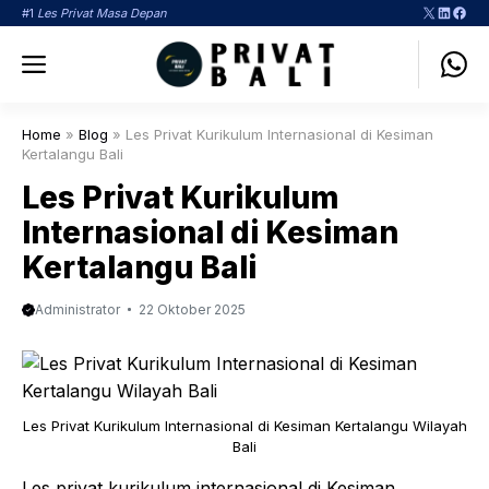
Langsung
X
LinkedI
Face
#1
Les Privat Masa Depan
ke
Menu
isi
Home
»
Blog
»
Les Privat Kurikulum Internasional di Kesiman
Kertalangu Bali
Les Privat Kurikulum
Internasional di Kesiman
Kertalangu Bali
Administrator
22 Oktober 2025
Les Privat Kurikulum Internasional di Kesiman Kertalangu Wilayah
Bali
Les privat kurikulum internasional di Kesiman