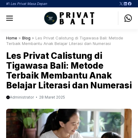
Langsung
X
LinkedI
Face
#1
Les Privat Masa Depan
ke
Menu
isi
Home
»
Blog
»
Les Privat Calistung di Tigawasa Bali: Metode
Terbaik Membantu Anak Belajar Literasi dan Numerasi
Les Privat Calistung di
Tigawasa Bali: Metode
Terbaik Membantu Anak
Belajar Literasi dan Numerasi
Administrator
28 Maret 2025