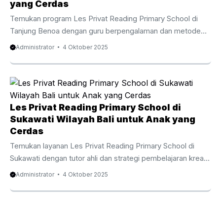
memahami makna kata dan kalimat dengan percaya diri.
yang Cerdas
Dengan bimbingan pengajar ...
Temukan program Les Privat Reading Primary School di
Tanjung Benoa dengan guru berpengalaman dan metode
menyenangkan yang menumbuhkan minat baca anak sejak
Administrator
4 Oktober 2025
usia dini. Menanamkan Kemampuan dasar English Skills
sejak Tahap Awal Pembelajaran Les Privat Reading Primary
School di Tanjung Benoa adalah tahap awal yang krusial
untuk membantu anak menguasai kemampuan literasi
dalam bahasa Inggris sejak usia dini. Program ini
Les Privat Reading Primary School di
dikembangkan dengan cara yang membuat anak antusias
Sukawati Wilayah Bali untuk Anak yang
agar anak tidak hanya belajar membaca, tetapi juga
Cerdas
memahami makna kata dan kalimat ...
Temukan layanan Les Privat Reading Primary School di
Sukawati dengan tutor ahli dan strategi pembelajaran kreatif
yang menjadikan membaca kebiasaan positif.
Administrator
4 Oktober 2025
Menumbuhkan Landasan Pemahaman Bahasa Inggris sejak
Kecil Les Privat Reading Primary School di Sukawati
menjadi keputusan bijak untuk meningkatkan kemampuan
anak terhadap keterampilan membaca bahasa Inggris