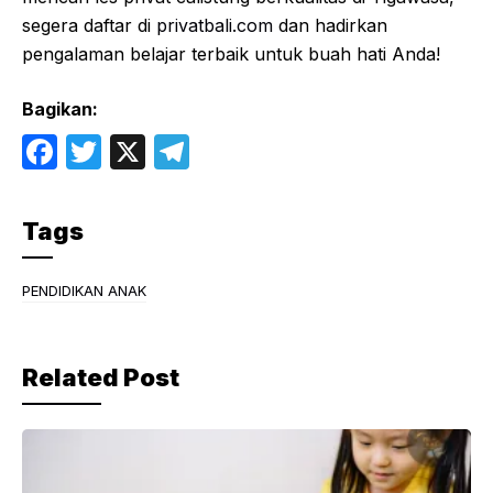
segera daftar di
privatbali.com
dan hadirkan
pengalaman belajar terbaik untuk buah hati Anda!
Bagikan:
F
T
X
T
a
w
el
c
itt
e
Tags
e
er
gr
b
a
PENDIDIKAN ANAK
o
m
o
Related Post
k