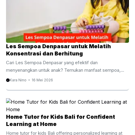
Les Sempoa Denpasar untuk Melatih
Konsentrasi dan Berhitung
Cari Les Sempoa Denpasar yang efektif dan
menyenangkan untuk anak? Temukan manfaat sempoa,
metode belajar, biaya les, serta rekomendasi tempat belajar
Kara Nino
16 Mei 2026
terbaik di Denpasar untuk meningkatkan kemampuan
berhitung sejak dini. Les Sempoa Denpasar untuk Anak
Fokus dan Cepat Berhitung Kemampuan berhitung menjadi
salah satu fondasi penting dalam perkembangan akademik
anak. Karena itu, banyak orang tua mulai mencari Les
Home Tutor for Kids Bali for Confident
Sempoa Denpasar untuk membantu anak belajar
Learning at Home
matematika dengan cara yang lebih mudah, cepat, dan
Home tutor for kids Bali offering personalized learning at