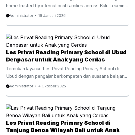
menyenangkan. Selain meningkatkan kemampuan
home trusted by international families across Bali. Learning
menghitung, metode sempoa juga ...
at home has become an important choice for families who
Administrator
19 Januari 2026
value flexibility comfort and meaningful progress. Home
tutor for kids Bali supports children through personalized
guidance that respects each learning pace. Moreover
families in Bali enjoy diverse education pathways including
national international and blended curricula. Therefore a
Les Privat Reading Primary School di Ubud
home based approach helps children stay focused while
Denpasar untuk Anak yang Cerdas
parents feel involved. At the same time tutors ...
Temukan layanan Les Privat Reading Primary School di
Ubud dengan pengajar berkompeten dan suasana belajar
yang fun yang menjadikan membaca kebiasaan positif.
Administrator
4 Oktober 2025
Menanamkan Fondasi Keterampilan Bahasa Inggris dari
Usia Dini Les Privat Reading Primary School di Ubud adalah
cara efektif untuk membantu anak menguasai keterampilan
membaca bahasa Inggris dalam bahasa Inggris sejak usia
dini. Program ini disusun dengan metode yang interaktif
Les Privat Reading Primary School di
agar anak tidak sekadar memahami kata, tetapi juga
Tanjung Benoa Wilayah Bali untuk Anak