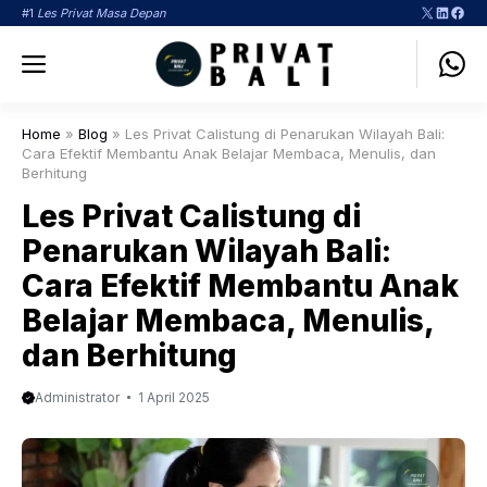
Langsung
X
LinkedI
Face
#1
Les Privat Masa Depan
ke
Menu
isi
Home
»
Blog
»
Les Privat Calistung di Penarukan Wilayah Bali:
Cara Efektif Membantu Anak Belajar Membaca, Menulis, dan
Berhitung
Les Privat Calistung di
Penarukan Wilayah Bali:
Cara Efektif Membantu Anak
Belajar Membaca, Menulis,
dan Berhitung
Administrator
1 April 2025