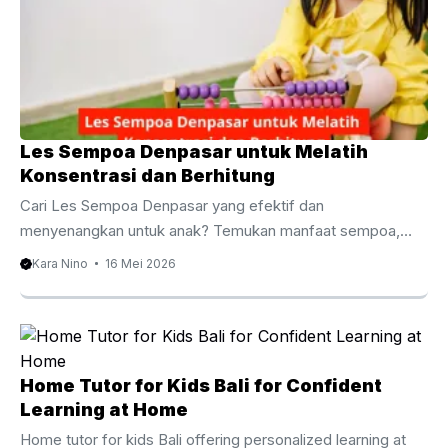
Les Sempoa Denpasar untuk Melatih
Konsentrasi dan Berhitung
Cari Les Sempoa Denpasar yang efektif dan
menyenangkan untuk anak? Temukan manfaat sempoa,
metode belajar, biaya les, serta rekomendasi tempat belajar
Kara Nino
16 Mei 2026
terbaik di Denpasar untuk meningkatkan kemampuan
berhitung sejak dini. Les Sempoa Denpasar untuk Anak
Fokus dan Cepat Berhitung Kemampuan berhitung menjadi
salah satu fondasi penting dalam perkembangan akademik
anak. Karena itu, banyak orang tua mulai mencari Les
Home Tutor for Kids Bali for Confident
Sempoa Denpasar untuk membantu anak belajar
Learning at Home
matematika dengan cara yang lebih mudah, cepat, dan
Home tutor for kids Bali offering personalized learning at