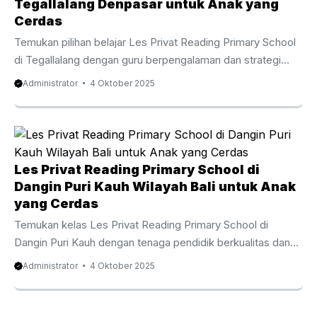
belajar terasa seru agar anak tidak sekadar memahami kata,
Tegallalang Denpasar untuk Anak yang
tetapi juga memahami makna kata dan kalimat dengan
Cerdas
percaya diri. Dengan panduan tutor ...
Temukan pilihan belajar Les Privat Reading Primary School
di Tegallalang dengan guru berpengalaman dan strategi
pembelajaran kreatif yang menjadikan membaca kebiasaan
Administrator
4 Oktober 2025
positif. Menguatkan Kemampuan dasar Pemahaman
Bahasa Inggris sejak Awal Les Privat Reading Primary
School di Tegallalang menjadi keputusan bijak untuk
membekali anak dengan kemampuan memahami teks
dalam bahasa Inggris dari usia dini. Program ini didesain
Les Privat Reading Primary School di
agar proses belajar terasa seru agar anak tidak sekadar
Dangin Puri Kauh Wilayah Bali untuk Anak
mengenal huruf, tetapi juga mengerti arti setiap kalimat
yang Cerdas
dengan penuh percaya diri. Dengan dukungan tenaga ...
Temukan kelas Les Privat Reading Primary School di
Dangin Puri Kauh dengan tenaga pendidik berkualitas dan
metode menyenangkan yang menumbuhkan minat baca
Administrator
4 Oktober 2025
anak sejak usia dini. Menanamkan Pondasi English Skills
sejak Kecil Les Privat Reading Primary School di Dangin
Puri Kauh adalah tahap awal yang krusial untuk melatih anak