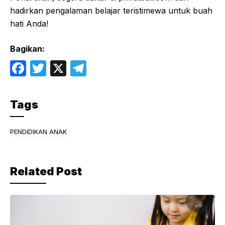
hadirkan pengalaman belajar teristimewa untuk buah
hati Anda!
Bagikan:
F
T
X
T
a
w
el
c
itt
e
Tags
e
er
gr
b
a
PENDIDIKAN ANAK
o
m
o
Related Post
k