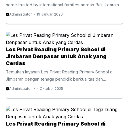
menyenangkan. Selain meningkatkan kemampuan
home trusted by international families across Bali. Learning
menghitung, metode sempoa juga ...
at home has become an important choice for families who
Administrator
19 Januari 2026
value flexibility comfort and meaningful progress. Home
tutor for kids Bali supports children through personalized
guidance that respects each learning pace. Moreover
families in Bali enjoy diverse education pathways including
national international and blended curricula. Therefore a
Les Privat Reading Primary School di
home based approach helps children stay focused while
Jimbaran Denpasar untuk Anak yang
parents feel involved. At the same time tutors ...
Cerdas
Temukan layanan Les Privat Reading Primary School di
Jimbaran dengan tenaga pendidik berkualitas dan
pendekatan interaktif yang menumbuhkan minat baca anak
Administrator
4 Oktober 2025
sejak usia dini. Menanamkan Dasar Keterampilan Bahasa
Inggris sejak Kecil Les Privat Reading Primary School di
Jimbaran menjadi keputusan bijak untuk mendorong anak
mengembangkan kemampuan memahami teks dalam
bahasa Inggris sejak kecil. Program ini didesain agar proses
Les Privat Reading Primary School di