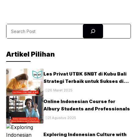
dalam keterampilan membaca bahasa Inggris dalam bahasa
Inggris sejak kecil. Program ini dirancang dengan
pendekatan menyenangkan agar anak bukan sekadar
Search
belajar mengeja, tetapi juga memahami isi bacaan secara
mendalam. Dengan dukungan ...
Artikel Pilihan
Les Privat UTBK SNBT di Kubu Bali
Strategi Terbaik untuk Sukses di
Ujian PTN
26 Maret 2025
Online Indonesian Course for
Albury Students and Professionals
21 Agustus 2025
Exploring Indonesian Culture with