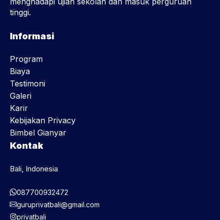
menghadapi ujian sekolah dan masuk perguruan
tinggi.
Informasi
Program
Biaya
Testimoni
Galeri
Karir
Kebijakan Privacy
Bimbel Gianyar
Kontak
Bali, Indonesia
087700932472
guruprivatbali@gmail.com
privatbali