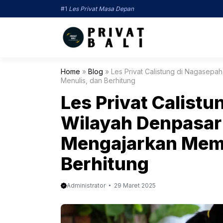
Langsung
#1
Les Privat Masa Depan
ke
isi
Home
»
Blog
»
Les Privat Calistung di Nagasepa
Menulis, dan Berhitung
Les Privat Calist
Wilayah Denpasar:
Mengajarkan Memb
Berhitung
Administrator
29 Maret 2025