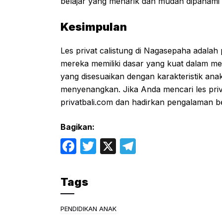
belajar yang menarik dan mudah dipahami 
Kesimpulan
Les privat calistung di Nagasepaha adalah 
mereka memiliki dasar yang kuat dalam m
yang disesuaikan dengan karakteristik anak
menyenangkan. Jika Anda mencari les priva
privatbali.com
dan hadirkan pengalaman bel
Bagikan:
F
T
X
T
a
w
el
c
itt
e
Tags
e
er
gr
b
a
PENDIDIKAN ANAK