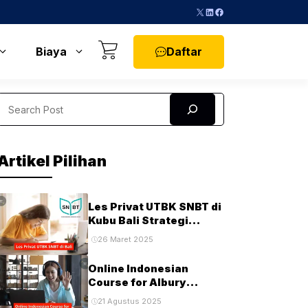
X
LinkedIn
Facebook
Daftar
Biaya
Search
Artikel Pilihan
Les Privat UTBK SNBT di
Kubu Bali Strategi
Terbaik untuk Sukses di
26 Maret 2025
Ujian PTN
Online Indonesian
Course for Albury
Students and
21 Agustus 2025