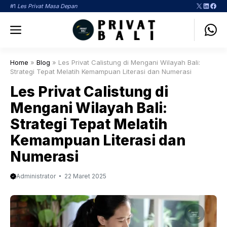
Langsung
X
LinkedI
Face
#1
Les Privat Masa Depan
ke
Menu
isi
Home
»
Blog
»
Les Privat Calistung di Mengani Wilayah Bali:
Strategi Tepat Melatih Kemampuan Literasi dan Numerasi
Les Privat Calistung di
Mengani Wilayah Bali:
Strategi Tepat Melatih
Kemampuan Literasi dan
Numerasi
Administrator
22 Maret 2025