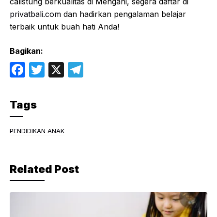
calistung berkualitas di Mengani, segera daftar di
privatbali.com
dan hadirkan pengalaman belajar
terbaik untuk buah hati Anda!
Bagikan:
F
T
X
T
a
w
el
c
itt
e
Tags
e
er
gr
b
a
PENDIDIKAN ANAK
o
m
o
Related Post
k