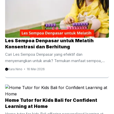
Les Sempoa Denpasar untuk Melatih
Konsentrasi dan Berhitung
Cari Les Sempoa Denpasar yang efektif dan
menyenangkan untuk anak? Temukan manfaat sempoa,
metode belajar, biaya les, serta rekomendasi tempat belajar
Kara Nino
16 Mei 2026
terbaik di Denpasar untuk meningkatkan kemampuan
berhitung sejak dini. Les Sempoa Denpasar untuk Anak
Fokus dan Cepat Berhitung Kemampuan berhitung menjadi
salah satu fondasi penting dalam perkembangan akademik
anak. Karena itu, banyak orang tua mulai mencari Les
Home Tutor for Kids Bali for Confident
Sempoa Denpasar untuk membantu anak belajar
Learning at Home
matematika dengan cara yang lebih mudah, cepat, dan
Home tutor for kids Bali offering personalized learning at