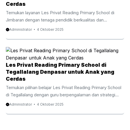
memahami kata, tetapi juga mengerti arti setiap kalimat
Cerdas
dengan penuh percaya diri. Dengan pendampingan ...
Temukan layanan Les Privat Reading Primary School di
Jimbaran dengan tenaga pendidik berkualitas dan
pendekatan interaktif yang menumbuhkan minat baca anak
Administrator
4 Oktober 2025
sejak usia dini. Menanamkan Dasar Keterampilan Bahasa
Inggris sejak Kecil Les Privat Reading Primary School di
Jimbaran menjadi keputusan bijak untuk mendorong anak
mengembangkan kemampuan memahami teks dalam
bahasa Inggris sejak kecil. Program ini didesain agar proses
Les Privat Reading Primary School di
belajar terasa seru agar anak tidak sekadar memahami kata,
Tegallalang Denpasar untuk Anak yang
tetapi juga memahami makna kata dan kalimat dengan
Cerdas
percaya diri. Dengan panduan tutor ...
Temukan pilihan belajar Les Privat Reading Primary School
di Tegallalang dengan guru berpengalaman dan strategi
pembelajaran kreatif yang menjadikan membaca kebiasaan
Administrator
4 Oktober 2025
positif. Menguatkan Kemampuan dasar Pemahaman
Bahasa Inggris sejak Awal Les Privat Reading Primary
School di Tegallalang menjadi keputusan bijak untuk