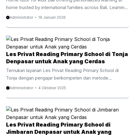
menyenangkan. Selain meningkatkan kemampuan
home trusted by international families across Bali. Learning
menghitung, metode sempoa juga ...
at home has become an important choice for families who
Administrator
19 Januari 2026
value flexibility comfort and meaningful progress. Home
tutor for kids Bali supports children through personalized
guidance that respects each learning pace. Moreover
families in Bali enjoy diverse education pathways including
national international and blended curricula. Therefore a
Les Privat Reading Primary School di Tonja
home based approach helps children stay focused while
Denpasar untuk Anak yang Cerdas
parents feel involved. At the same time tutors ...
Temukan layanan Les Privat Reading Primary School di
Tonja dengan pengajar berkompeten dan metode
menyenangkan yang menumbuhkan minat baca anak sejak
Administrator
4 Oktober 2025
usia dini. Menumbuhkan Dasar English Skills sejak Awal Les
Privat Reading Primary School di Tonja menjadi langkah
penting untuk meningkatkan kemampuan anak terhadap
keterampilan membaca bahasa Inggris dalam bahasa
Inggris sejak kecil. Program ini dikembangkan dengan cara
Les Privat Reading Primary School di
yang membuat anak antusias agar anak tidak sekadar
Jimbaran Denpasar untuk Anak yang