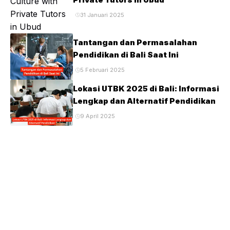
31 Januari 2025
Tantangan dan Permasalahan
Pendidikan di Bali Saat Ini
5 Februari 2025
Lokasi UTBK 2025 di Bali: Informasi
Lengkap dan Alternatif Pendidikan
9 April 2025