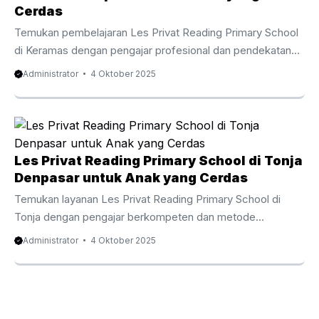
kata, tetapi juga mengerti arti setiap kalimat dengan penuh
Cerdas
percaya diri. Dengan ...
Temukan pembelajaran Les Privat Reading Primary School
di Keramas dengan pengajar profesional dan pendekatan
interaktif yang membuat anak gemar membaca sejak dini.
Administrator
4 Oktober 2025
Menanamkan Landasan Bahasa Inggris Sejak Dini Les
Privat Reading Primary School di Keramas adalah cara
efektif untuk membekali anak dengan kemampuan
memahami teks dalam bahasa Inggris sejak masa
prasekolah. Program ini didesain agar proses belajar terasa
Les Privat Reading Primary School di Tonja
seru agar anak tidak sekadar memahami kata, tetapi juga
Denpasar untuk Anak yang Cerdas
memahami makna kata dan kalimat dengan percaya diri.
Temukan layanan Les Privat Reading Primary School di
Dengan bimbingan guru berpengalaman, anak ...
Tonja dengan pengajar berkompeten dan metode
menyenangkan yang menumbuhkan minat baca anak sejak
Administrator
4 Oktober 2025
usia dini. Menumbuhkan Dasar English Skills sejak Awal Les
Privat Reading Primary School di Tonja menjadi langkah
penting untuk meningkatkan kemampuan anak terhadap
keterampilan membaca bahasa Inggris dalam bahasa