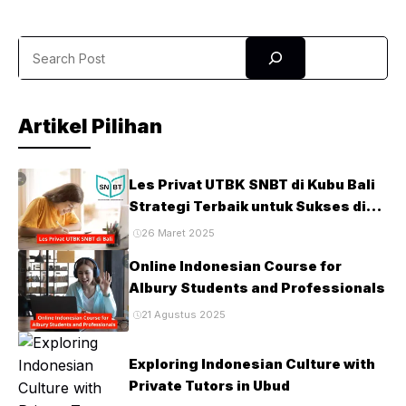
Inggris sejak kecil. Program ini dikembangkan dengan cara
yang membuat anak antusias agar anak tidak sekadar
Search
memahami kata, tetapi juga mengerti arti setiap kalimat
dengan penuh percaya diri. Dengan pendampingan ...
Artikel Pilihan
Les Privat UTBK SNBT di Kubu Bali
Strategi Terbaik untuk Sukses di
Ujian PTN
26 Maret 2025
Online Indonesian Course for
Albury Students and Professionals
21 Agustus 2025
Exploring Indonesian Culture with
Private Tutors in Ubud