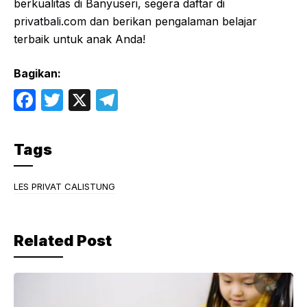
berkualitas di Banyuseri, segera daftar di
privatbali.com
dan berikan pengalaman belajar
terbaik untuk anak Anda!
Bagikan:
F
T
X
T
a
w
el
c
itt
e
Tags
e
er
gr
b
a
LES PRIVAT CALISTUNG
o
m
o
Related Post
k