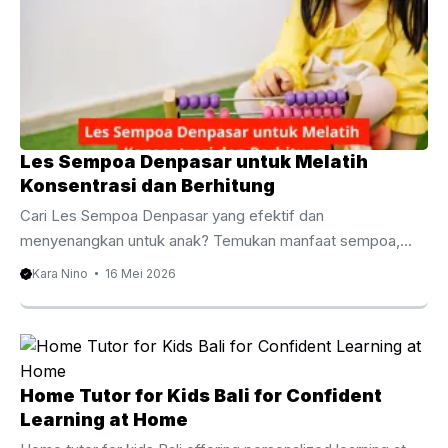
Les Sempoa Denpasar untuk Melatih
Konsentrasi dan Berhitung
Cari Les Sempoa Denpasar yang efektif dan
menyenangkan untuk anak? Temukan manfaat sempoa,
metode belajar, biaya les, serta rekomendasi tempat belajar
Kara Nino
16 Mei 2026
terbaik di Denpasar untuk meningkatkan kemampuan
berhitung sejak dini. Les Sempoa Denpasar untuk Anak
Fokus dan Cepat Berhitung Kemampuan berhitung menjadi
salah satu fondasi penting dalam perkembangan akademik
anak. Karena itu, banyak orang tua mulai mencari Les
Home Tutor for Kids Bali for Confident
Sempoa Denpasar untuk membantu anak belajar
Learning at Home
matematika dengan cara yang lebih mudah, cepat, dan