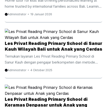
Home tutor for kids Bali offering personalized learning at
menyenangkan. Selain meningkatkan kemampuan
home trusted by international families across Bali. Learning
menghitung, metode sempoa juga ...
at home has become an important choice for families who
Administrator
19 Januari 2026
value flexibility comfort and meaningful progress. Home
tutor for kids Bali supports children through personalized
guidance that respects each learning pace. Moreover
families in Bali enjoy diverse education pathways including
national international and blended curricula. Therefore a
Les Privat Reading Primary School di Sanur
home based approach helps children stay focused while
Kauh Wilayah Bali untuk Anak yang Cerdas
parents feel involved. At the same time tutors ...
Temukan layanan Les Privat Reading Primary School di
Sanur Kauh dengan pengajar berkompeten dan metode
menyenangkan yang membuat anak gemar membaca sejak
Administrator
4 Oktober 2025
dini. Menanamkan Landasan English Skills sejak Awal Les
Privat Reading Primary School di Sanur Kauh adalah cara
efektif untuk meningkatkan kemampuan anak terhadap
pemahaman bacaan dalam bahasa Inggris sejak tahap awal
belajar. Program ini dikembangkan dengan cara yang
Les Privat Reading Primary School di
membuat anak antusias agar anak tidak sekadar memahami
Keramas Denpasar untuk Anak yang