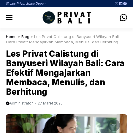
Langsung
X
LinkedI
Face
#1
Les Privat Masa Depan
ke
Menu
isi
Home
»
Blog
»
Les Privat Calistung di Banyuseri Wilayah Bali:
Cara Efektif Mengajarkan Membaca, Menulis, dan Berhitung
Les Privat Calistung di
Banyuseri Wilayah Bali: Cara
Efektif Mengajarkan
Membaca, Menulis, dan
Berhitung
Administrator
27 Maret 2025